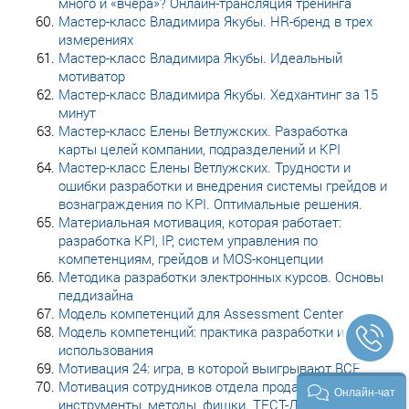
много и «вчера»? Онлайн-трансляция тренинга
Мастер-класс Владимира Якубы. HR-бренд в трех
измерениях
Мастер-класс Владимира Якубы. Идеальный
мотиватор
Мастер-класс Владимира Якубы. Хедхантинг за 15
минут
Мастер-класс Елены Ветлужских. Разработка
карты целей компании, подразделений и KPI
Мастер-класс Елены Ветлужских. Трудности и
ошибки разработки и внедрения системы грейдов и
вознаграждения по KPI. Оптимальные решения.
Материальная мотивация, которая работает:
разработка KPI, IP, систем управления по
компетенциям, грейдов и MOS-концепции
Методика разработки электронных курсов. Основы
педдизайна
Модель компетенций для Assessment Center
Модель компетенций: практика разработки и
использования
Мотивация 24: игра, в которой выигрывают ВСЕ
Мотивация сотрудников отдела продаж:
Онлайн-чат
инструменты, методы, фишки. ТЕСТ-ДРАЙВ