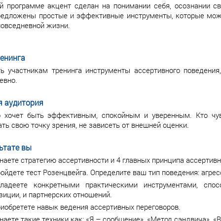
й программе акцент сделан на понимании себя, осознании с
редложены простые и эффективные инструменты, которые можн
 повседневной жизни.
ренинга
ь участникам тренинга инструменты ассертивного поведения,
евно.
я аудитория
о хочет быть эффективным, спокойным и уверенным. Кто чув
ать свою точку зрения, не зависеть от внешней оценки.
ьтате вы
наете стратегию ассертивности и 4 главных принципа ассертивн
ойдете тест Розенцвейга. Определите ваш тип поведения: агрес
ладеете конкретными практическими инструментами, спос
зиции, и партнерских отношений.
иобретете навык ведения ассертивных переговоров.
наете такие техники как: «Я – сообщение», «Метод сэндвича», «