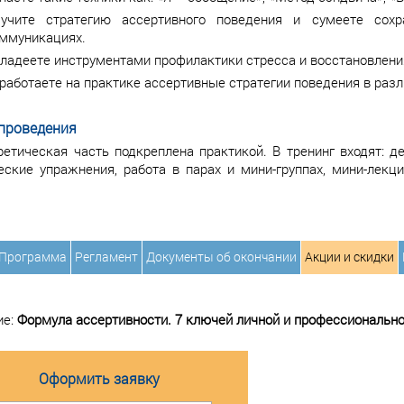
учите стратегию ассертивного поведения и сумеете сох
ммуникациях.
ладеете инструментами профилактики стресса и восстановлени
работаете на практике ассертивные стратегии поведения в разл
проведения
ретическая часть подкреплена практикой. В тренинг входят: д
еские упражнения, работа в парах и мини-группах, мини-лекци
Программа
Регламент
Документы об окончании
Акции и скидки
ие:
Формула ассертивности. 7 ключей личной и профессиональн
Оформить заявку