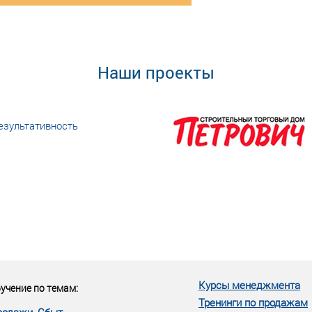
Наши проекты
езультативность
еке человеческий ресурс,
м...»
Курсы менеджмента
учение по темам:
Тренинги по продажам
родажи, Сбыт