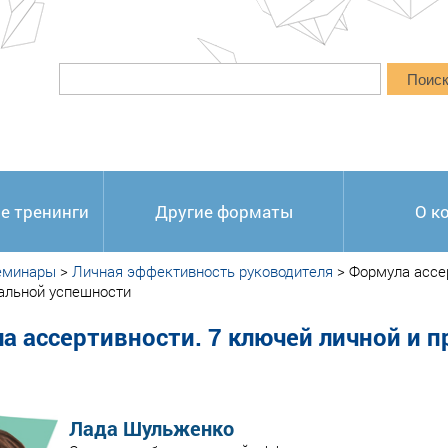
Поис
е тренинги
Другие форматы
О к
еминары
>
Личная эффективность руководителя
>
Формула ассер
альной успешности
а ассертивности. 7 ключей личной и 
Лада Шульженко