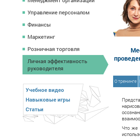
Менеджмент организации
Управление персоналом
Финансы
Маркетинг
Розничная торговля
Ме
проведе
Личная эффективность
руководителя
О тренинге
Учебное видео
Навыковые игры
Предста
нарисов
Статьи
осозна
взаимоо
Что же 
использ