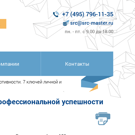
+7 (495) 796-11-35
src@src-master.ru
к
пн. - пт. с 9.00 до 18.00
омпании
Контакты
тивности. 7 ключей личной и
профессиональной успешности