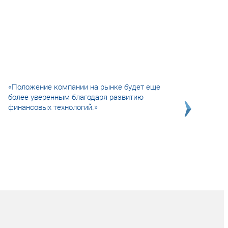
«Положение компании на рынке будет еще
более уверенным благодаря развитию
финансовых технологий.»
Совсем не сказочная история о том, как
после тренинга продажи в компании
увеличились в 2 раза.