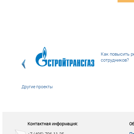
Как повысить р
сотрудников?
Другие проекты
«У кого в XXI в
тот правит миро
Контактная информация:
Об
+7 (495) 796-11-35
П