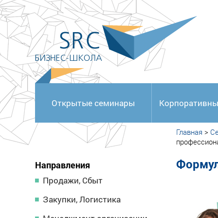
<
Открытые семинары
Корпоративны
Главная
>
С
профессион
Формул
Направления
Продажи, Сбыт
Закупки, Логистика