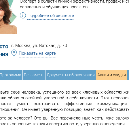
Эксперт в области личной эффективности, продаж и с
сервисных и обучающих проектов.
Подробнее об эксперте
сто
г. Москва, ул. Вятская, д. 70
ния
Показать на карте
Программа
Регламент
Документы об окончании
Акции и скидки
вьте себе человека, успешного во всех ключевых областях жи
али образ спокойной, уверенной в себе личности. Этот персон
нности, умеет выстраивать эффективные коммуникаци
тношения. Он имеет уверенную позицию, знает, как действовать 
это за человек? Это вы! Все перечисленные черты уже заложе
овать основные техники ассертивности, уверенного поведения.