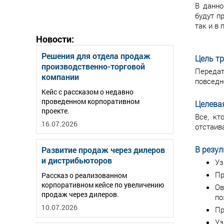
В данно
будут п
так и в
Новости:
Решения для отдела продаж
Цель т
производственно-торговой
Передат
компании
повседн
Кейс с рассказом о недавно
проведенном корпоративном
Целева
проекте.
Все, кт
16.07.2026
отстаив
В резул
Развитие продаж через дилеров
и дистрибьюторов
Уз
Пр
Рассказ о реализованном
корпоративном кейсе по увеличению
Ов
продаж через дилеров.
по
10.07.2026
Пр
Уз