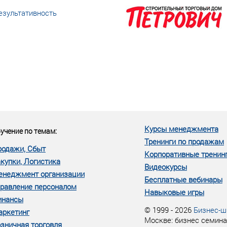
езультативность
еке человеческий ресурс,
м...»
Курсы менеджмента
учение по темам:
Тренинги по продажам
родажи, Сбыт
Корпоративные тренин
купки, Логистика
Видеокурсы
енеджмент организации
Бесплатные вебинары
равление персоналом
Навыковые игры
инансы
© 1999 - 2026
Бизнес-ш
аркетинг
Москве: бизнес семина
зничная торговля