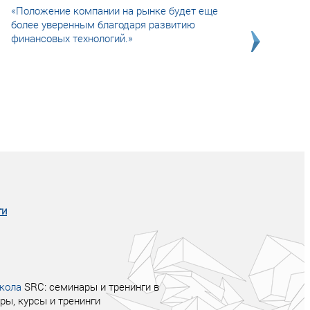
«Положение компании на рынке будет еще
более уверенным благодаря развитию
финансовых технологий.»
Совсем не сказочная история о том, как
после тренинга продажи в компании
увеличились в 2 раза.
ги
кола
SRC: семинары и тренинги в
ры, курсы и тренинги