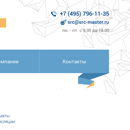
+7 (495) 796-11-35
src@src-master.ru
к
пн. - пт. с 9.00 до 18.00
омпании
Контакты
маты
нсляции
ы