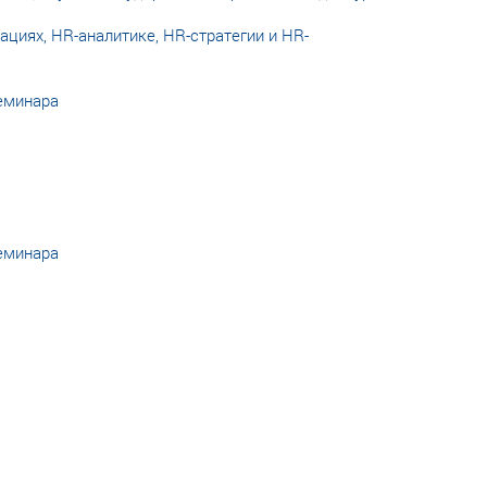
циях, HR-аналитике, HR-стратегии и HR-
еминара
еминара