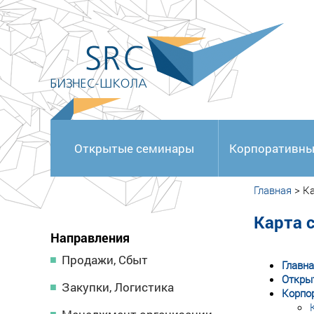
<
Открытые семинары
Корпоративны
Главная
>
Ка
Карта 
Направления
Продажи, Сбыт
Главна
Откры
Закупки, Логистика
Корпо