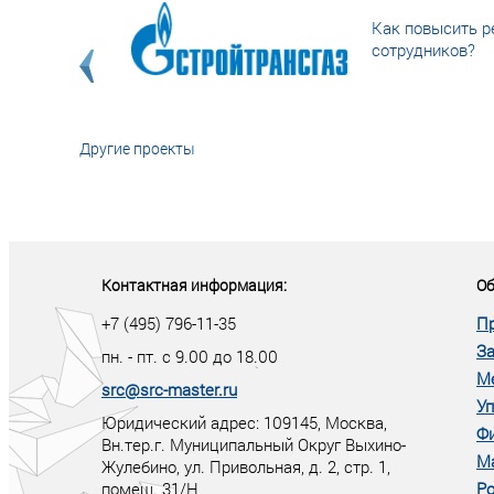
Как повысить р
сотрудников?
Другие проекты
«У кого в XXI в
тот правит миро
Контактная информация:
Об
+7 (495) 796-11-35
П
За
пн. - пт. с 9.00 до 18.00
М
src@src-master.ru
Уп
Юридический адрес: 109145, Москва,
Ф
Вн.тер.г. Муниципальный Округ Выхино-
М
Жулебино, ул. Привольная, д. 2, стр. 1,
помещ. 31/Н
Ро