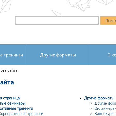
Поис
е тренинги
Другие форматы
О к
рта сайта
сайта
я страница
Другие форматы
тые семинары
Другие фор
ративные тренинги
Онлайн-тра
Корпоративные тренинги
Видеокурс