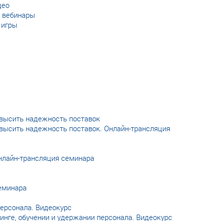
део
 вебинары
 игры
овысить надежность поставок
овысить надежность поставок. Онлайн-трансляция
Онлайн-трансляция семинара
еминара
персонала. Видеокурс
инге, обучении и удержании персонала. Видеокурс