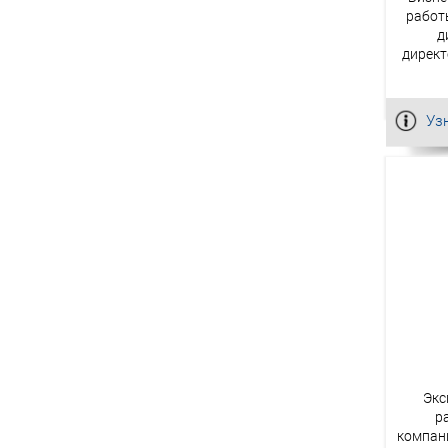
работ
д
директ
Уз
Экс
р
компан