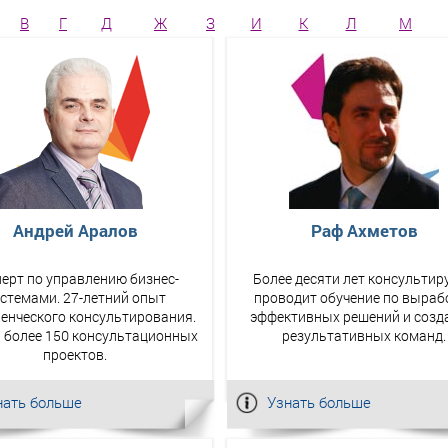
В
Г
Д
Ж
З
И
К
Л
М
Андрей Аралов
Раф Ахметов
ерт по управлению бизнес-
Более десяти лет консультиру
стемами. 27-летний опыт
проводит обучение по выраб
енческого консультирования.
эффективных решений и созд
 более 150 консультационных
результативных команд.
проектов.
нать больше
Узнать больше