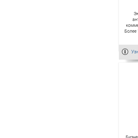
Э
ан
комме
Более 
Уз
Бизне