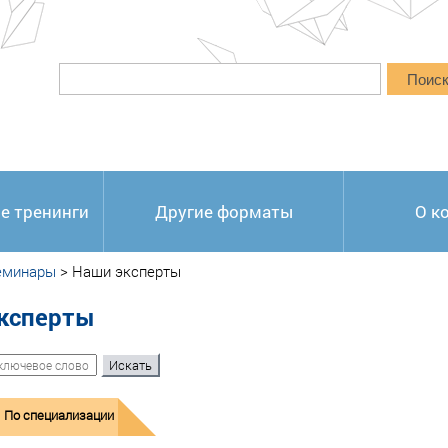
Поис
е тренинги
Другие форматы
О к
еминары
>
Наши эксперты
ксперты
По специализации