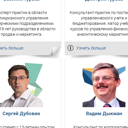
ксперт-практик в области
Консультант-практик по поста
тикризисного управления
управленческого учета и
рческими подразделениями.
бюджетирования. Автор уче
19 лет руководства в области
курсов по управлению финанс
продаж и маркетинга.
аналитическому маркетинг
нать больше
Узнать больше
Сергей Дубовик
Вадим Дыкман
с-тренер с 13-летним опытом
Консультант по корпорати