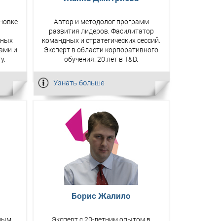
новке
Автор и методолог программ
развития лидеров. Фасилитатор
бных
командных и стратегических сессий.
ами и
Эксперт в области корпоративного
у.
обучения. 20 лет в T&D.
Узнать больше
Борис Жалило
вным
Эксперт с 20-летним опытом в