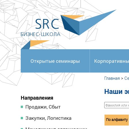
<
Открытые семинары
Корпоративны
Главная
>
С
Наши э
Направления
Продажи, Сбыт
Закупки, Логистика
По алфавиту