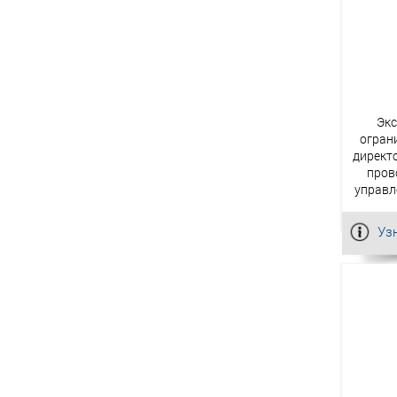
Экс
огран
директо
пров
управл
Уз