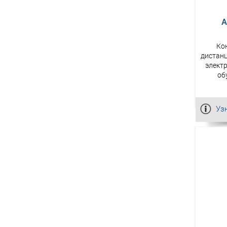
А
Ко
дистанц
элект
об
Уз