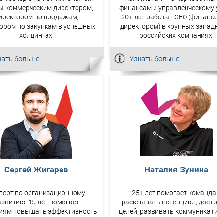
ы коммерческим директором,
финансам и управленческому у
иректором по продажам,
20+ лет работал CFO (финан
ором по закупкам в успешных
директором) в крупных запад
холдингах.
российских компаниях.
нать больше
Узнать больше
Сергей Жигарев
Наталия Зунина
перт по организационному
25+ лет помогает команд
азвитию. 15 лет помогает
раскрывать потенциал, дости
иям повышать эффективность
целей, развивать коммуникат