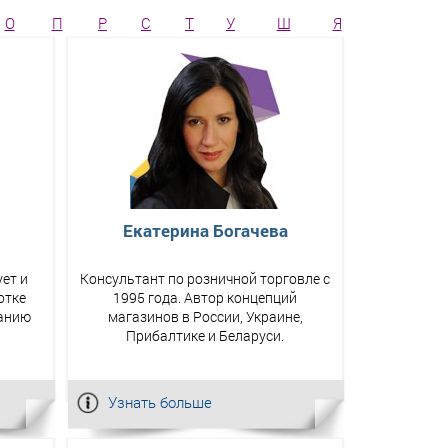
О
П
Р
С
Т
У
Ш
Я
Екатерина Богачева
ет и
Консультант по розничной торговле с
отке
1995 года. Автор концепций
анию
магазинов в России, Украине,
Прибалтике и Беларуси.
Узнать больше