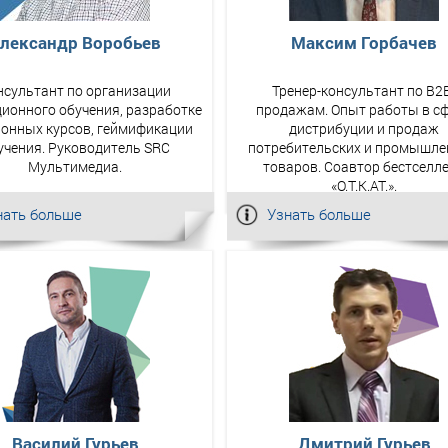
лександр Воробьев
Максим Горбачев
нсультант по организации
Тренер-консультант по B2
ионного обучения, разработке
продажам. Опыт работы в с
ронных курсов, геймификации
дистрибуции и продаж
учения. Руководитель SRC
потребительских и промышл
Мультимедиа.
товаров. Соавтор бестселл
«О.Т.К.АТ.».
нать больше
Узнать больше
Василий Гурьев
Дмитрий Гурьев