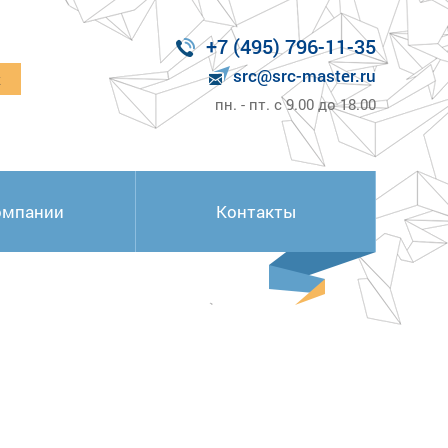
+7 (495) 796-11-35
src@src-master.ru
к
пн. - пт. с 9.00 до 18.00
омпании
Контакты