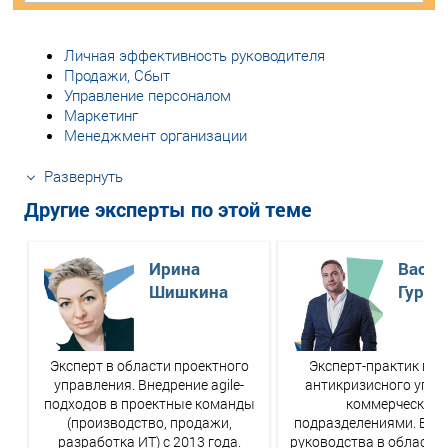
Личная эффективность руководителя
Продажи, Сбыт
Управление персоналом
Маркетинг
Менеджмент организации
Развернуть
Другие эксперты по этой теме
Ирина
Васил
Шишкина
Гурье
Эксперт в области проектного
Эксперт-практик в о
управления. Внедрение agile-
антикризисного упра
подходов в проектные команды
коммерческим
(производство, продажи,
подразделениями. Боле
разработка ИТ) с 2013 года.
руководства в области