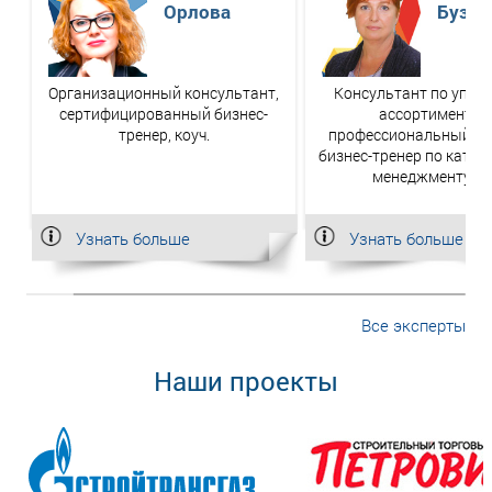
Орлова
Бузук
Организационный консультант,
Консультант по упра
сертифицированный бизнес-
ассортиментом
тренер, коуч.
профессиональный за
бизнес-тренер по кате
менеджменту №
Узнать больше
Узнать больше
Все эксперты
Наши проекты