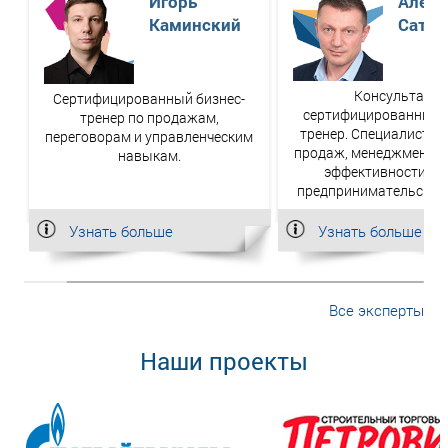
Игорь
Алекс
Каминский
Сатва
Консультант,
Сертифицированный бизнес-
сертифицированный б
тренер по продажам,
тренер. Специалист в 
переговорам и управленческим
продаж, менеджмента 
навыкам.
эффективности. 20
предпринимательского
Узнать больше
Узнать больше
Все эксперты
Наши проекты