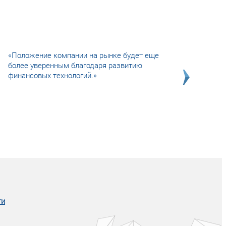
«Положение компании на рынке будет еще
более уверенным благодаря развитию
финансовых технологий.»
Совсем не сказочная история о том, как
после тренинга продажи в компании
увеличились в 2 раза.
ги