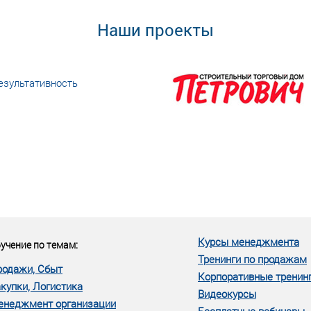
Наши проекты
езультативность
еке человеческий ресурс,
м...»
Курсы менеджмента
учение по темам:
Тренинги по продажам
родажи, Сбыт
Корпоративные тренин
купки, Логистика
Видеокурсы
енеджмент организации
Бесплатные вебинары