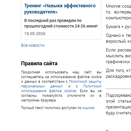
Тренинг «Навыки эффективного
Многие созд
руководителя»
то, во-пер
компьютерн
В последний раз проведем по
прошлогодней стоимости 24-26 июня!
Бумага + ру
19.05.2026
Однако к тв
взрослый, к
Все новости
Если рисов
мыслить виз
графически.
Правила сайта
Для того, к
Продолжая использовать наш сайт, вы
раскадровке
соглашаетесь на использование файлов cookie
и данных в соответствии с
Политикой защиты
персональных данных
и с
Политикой
использования файлов cookies
. Если вы не
Подозреваю,
согласны, пожалуйста отключите их в
настройках браузера.
этой стать
презентацио
Полный текст политики доступен по
ссылке
.
буду считать