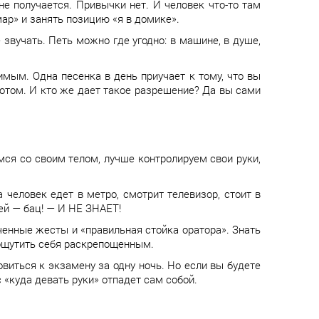
 не получается. Привычки нет. И человек что-то там
мар» и занять позицию «я в домике».
звучать. Петь можно где угодно: в машине, в душе,
мым. Одна песенка в день приучает к тому, что вы
потом. И кто же дает такое разрешение? Да вы сами
ся со своим телом, лучше контролируем свои руки,
 человек едет в метро, смотрит телевизор, стоит в
ией — бац! — И НЕ ЗНАЕТ!
ченные жесты и «правильная стойка оратора». Знать
 ощутить себя раскрепощенным.
овиться к экзамену за одну ночь. Но если вы будете
 «куда девать руки» отпадет сам собой.