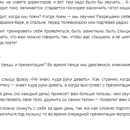
х, на совете директоров, и вот там надо было бы звучать... А
орит тихо, запинается, старается поскорее закончить «этот кош
дит, когда мы поем? Когда поем — мы звучим! Разрешаем себе 
 караоке-баре, в спальне, перед телевизором или подпевая радио.
ит тренировать себя проявляться, быть заметным, быть слыши
ать, что вам можно говорить так, чтобы вас слышали, а не ше
да поете!
Ь
 танцы и презентации? Во время танца мы двигаемся, знакомим
 слышу фразу «Не знаю, куда руки девать». Как странно, когда
птеку — знает куда руки девать, а когда выступает с презентац
в день (но каждый день) принесет вам больше пользы, чем зау
чувствовать свое тело, дружить со своим телом — позволит вам
сложно скинуть с себя за один день, так же как сложно подгот
вигаться под музыку, то во время очередной презентации вопрос