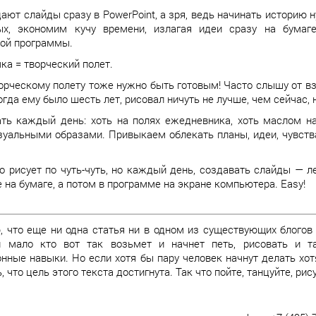
ают слайды сразу в PowerPoint, а зря, ведь начинать историю 
вых, экономим кучу времени, излагая идеи сразу на бумаг
ой программы.
чка = творческий полет.
орческому полету тоже нужно быть готовым! Часто слышу от взр
огда ему было шесть лет, рисовал ничуть не лучше, чем сейчас, 
ать каждый день: хоть на полях ежедневника, хоть маслом н
уальными образами. Привыкаем облекать планы, идеи, чувства
то рисует по чуть-чуть, но каждый день, создавать слайды — л
 на бумаге, а потом в программе на экране компьютера. Easy!
 что еще ни одна статья ни в одном из существующих блогов 
и мало кто вот так возьмет и начнет петь, рисовать и 
нные навыки. Но если хотя бы пару человек начнут делать хотя 
, что цель этого текста достигнута. Так что пойте, танцуйте, ри