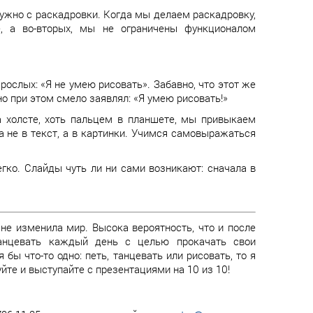
нужно с раскадровки. Когда мы делаем раскадровку,
е, а во-вторых, мы не ограничены функционалом
ослых: «Я не умею рисовать». Забавно, что этот же
но при этом смело заявлял: «Я умею рисовать!»
а холсте, хоть пальцем в планшете, мы привыкаем
 не в текст, а в картинки. Учимся самовыражаться
егко. Слайды чуть ли ни сами возникают: сначала в
не изменила мир. Высока вероятность, что и после
танцевать каждый день с целью прокачать свои
бы что-то одно: петь, танцевать или рисовать, то я
суйте и выступайте с презентациями на 10 из 10!