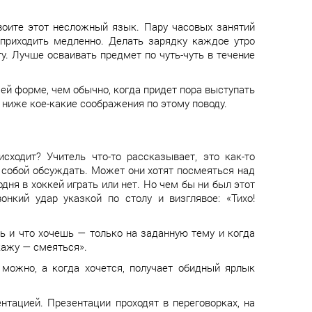
воите этот несложный язык. Пару часовых занятий
 приходить медленно. Делать зарядку каждое утро
у. Лучше осваивать предмет по чуть-чуть в течение
й форме, чем обычно, когда придет пора выступать
 А ниже кое-какие соображения по этому поводу.
ходит? Учитель что-то рассказывает, это как-то
 собой обсуждать. Может они хотят посмеяться над
одня в хоккей играть или нет. Но чем бы ни был этот
нкий удар указкой по столу и визглявое: «Тихо!
шь и что хочешь — только на заданную тему и когда
скажу — смеяться».
а можно, а когда хочется, получает обидный ярлык
ентацией. Презентации проходят в переговорках, на