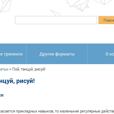
Поис
е тренинги
Другие форматы
О к
атьи
>
Пой, танцуй, рисуй!
нцуй, рисуй!
ов
касается прикладных навыков, то маленькие регулярные действи