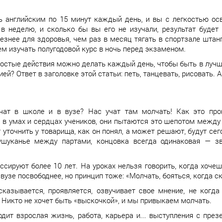
ь английским по 15 минут каждый день, и вы с легкостью ос
 в неделю, и сколько бы вы его не изучали, результат будет
езнее для здоровья, чем раз в месяц тягать в спортзале штанг
ем изучать полугодовой курс в ночь перед экзаменом.
остые действия можно делать каждый день, чтобы быть в лучше
ией? Ответ в заголовке этой статьи: петь, танцевать, рисовать.
чат в школе и в вузе? Нас учат там молчать! Как это проис
 в умах и сердцах учеников, они пытаются это шепотом между
 уточнить у товарища, как он понял, а может решают, будут сег
шуканье между партами, концовка всегда одинаковая — зво
ссируют более 10 лет. На уроках нельзя говорить, когда хоче
 вузе посвободнее, но принцип тоже: «Молчать, бояться, когда 
сказывается, проявляется, озвучивает свое мнение, не когд
 Никто не хочет быть «выскочкой», и мы привыкаем молчать.
дит взрослая жизнь, работа, карьера и... выступления с през