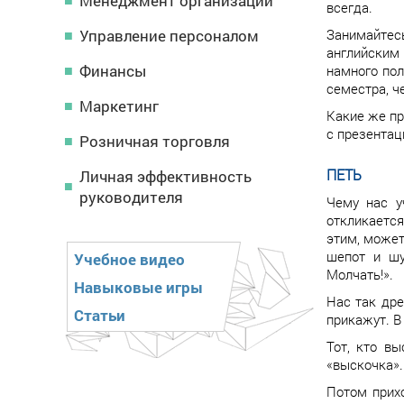
Менеджмент организации
всегда.
Управление персоналом
Занимайтес
английским
Финансы
намного пол
семестра, ч
Маркетинг
Какие же пр
с презентац
Розничная торговля
ПЕТЬ
Личная эффективность
руководителя
Чему нас у
откликается
этим, может
шепот и шу
Учебное видео
Молчать!».
Навыковые игры
Нас так дре
Статьи
прикажут. В
Тот, кто вы
«выскочка».
Потом прихо