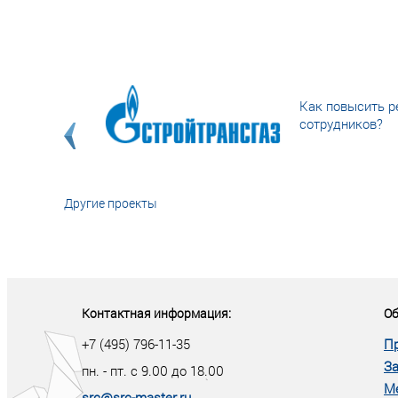
Как повысить р
сотрудников?
Другие проекты
«У кого в XXI в
тот правит миро
Контактная информация:
Об
+7 (495) 796-11-35
П
За
пн. - пт. с 9.00 до 18.00
М
src@src-master.ru