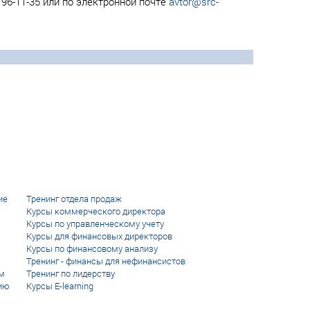
96-11-35 или по электронной почте
avtor@src-
ие
Тренинг отдела продаж
Курсы коммерческого директора
Курсы по управленческому учету
Курсы для финансовых директоров
Курсы по финансовому анализу
Тренинг - финансы для нефинансистов
м
Тренинг по лидерству
ию
Курсы E-learning