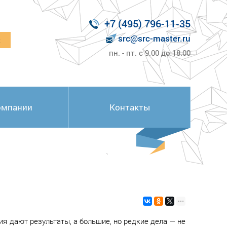
+7 (495) 796-11-35
src@src-master.ru
к
пн. - пт. с 9.00 до 18.00
омпании
Контакты
я дают результаты, а большие, но редкие дела — не