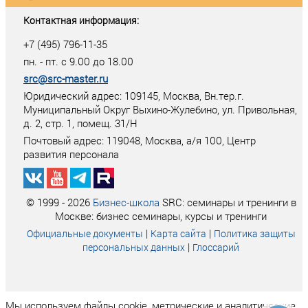
Контактная информация:
+7 (495) 796-11-35
пн. - пт. с 9.00 до 18.00
src@src-master.ru
Юридический адрес: 109145, Москва, Вн.тер.г.
Муниципальный Округ Выхино-Жулебино, ул. Привольная,
д. 2, стр. 1, помещ. 31/Н
Почтовый адрес:
119048
,
Москва
, а/я
100
, Центр
развития персонала
© 1999 - 2026
Бизнес-школа
SRC: семинары и тренинги в
Москве: бизнес семинары, курсы и тренинги
|
|
Официальные документы
Карта сайта
Политика защиты
|
персональных данных
Глоссарий
Мы используем файлы cookie, метрические и аналитические