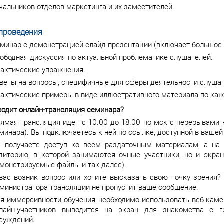
чальников отделов маркетинга и их заместителей.
проведения
минар с демонстрацией слайд-презентации (включает большое 
ободная дискуссия по актуальной проблематике слушателей.
актические упражнения.
веты на вопросы, специфичные для сферы деятельности слушат
актические примеры в виде иллюстративного материала по каж
ходит онлайн-трансляция семинара?
ямая трансляция идет с 10.00 до 18.00 по мск с перерывами н
минара). Вы подключаетесь к ней по ссылке, доступной в вашей
 получаете доступ ко всем раздаточным материалам, а на 
диторию, в которой занимаются очные участники, но и экран
монстрируемые файлы и так далее).
вас возник вопрос или хотите высказать свою точку зрения
министратора трансляции не пропустит ваше сообщение.
я иммерсивности обучения необходимо использовать веб-кам
лайн-участников выводится на экран для знакомства с гр
суждений.