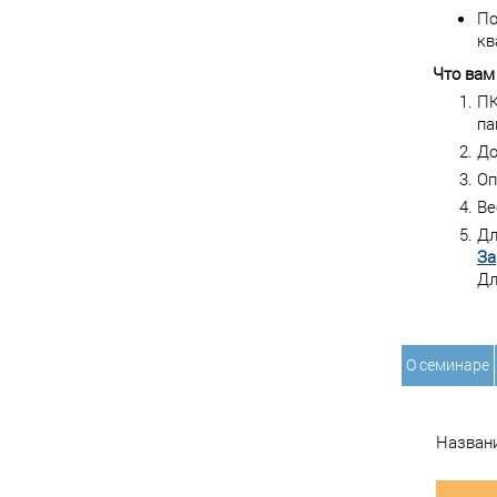
По
кв
Что вам
ПК
па
До
Оп
Ве
Дл
За
Дл
О семинаре
Назван