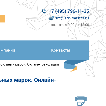
+7 (495) 796-11-35
src@src-master.ru
к
пн. - пт. с 9.00 до 18.00
омпании
Контакты
 сильных марок. Онлайн-трансляция
ьных марок. Онлайн-