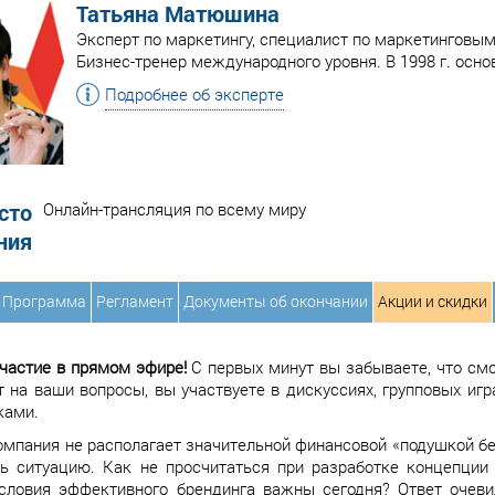
Татьяна Матюшина
Эксперт по маркетингу, специалист по маркетинговым
Бизнес-тренер международного уровня. В 1998 г. осно
Подробнее об эксперте
сто
Онлайн-трансляция по всему миру
ния
Программа
Регламент
Документы об окончании
Акции и скидки
частие в прямом эфире!
С первых минут вы забываете, что смо
т на ваши вопросы, вы участвуете в дискуссиях, групповых иг
ками.
омпания не располагает значительной финансовой «подушкой б
ть ситуацию. Как не просчитаться при разработке концепци
словия эффективного брендинга важны сегодня? Ответ очеви