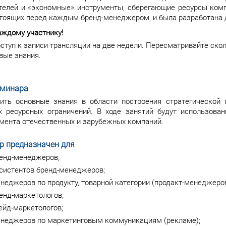
телей и «экономные» инструменты, сберегающие ресурсы ком
стоящих перед каждым бренд-менеджером, и была разработана 
аждому участнику!
ступ к записи трансляции на две недели. Пересматривайте скол
вые знания.
еминара
ить основные знания в области построения стратегической
х ресурсных ограничений. В ходе занятий будут использова
ента отечественных и зарубежных компаний.
р предназначен для
енд-менеджеров;
систентов бренд-менеджеров;
неджеров по продукту, товарной категории (продакт-менеджеро
енд-маркетологов;
ейд-маркетологов;
неджеров по маркетинговым коммуникациям (рекламе);