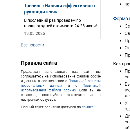
на
Тренинг «Навыки эффективного
руководителя»
Форма 
В последний раз проведем по
Се
прошлогодней стоимости 24-26 июня!
Св
19.05.2026
Пр
Все новости
От
Пр
Правила сайта
Как про
Пр
Продолжая использовать наш сайт, вы
се
соглашаетесь на использование файлов cookie
и данных в соответствии с
Политикой защиты
Вы
персональных данных
и с
Политикой
ау
использования файлов cookies
. Если вы не
согласны, пожалуйста отключите их в
де
настройках браузера.
У 
Полный текст политики доступен по
ссылке
.
ад
Дл
он
об