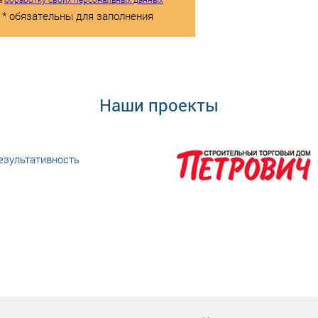
* обязательны для заполнения
Наши проекты
езультативность
еке человеческий ресурс,
м...»