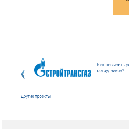
Как повысить р
сотрудников?
Другие проекты
«У кого в XXI в
тот правит миро