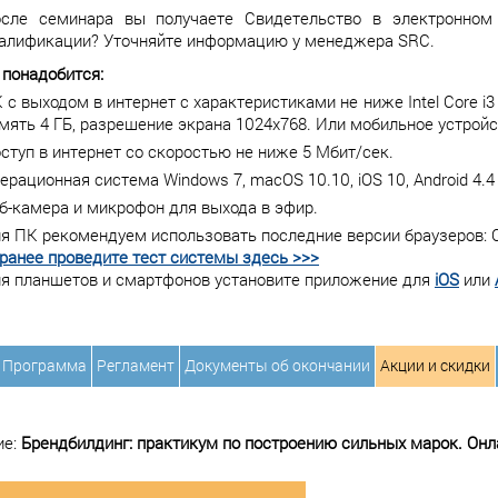
сле семинара вы получаете Свидетельство в электронном
алификации? Уточняйте информацию у менеджера SRC.
 понадобится:
 с выходом в интернет с характеристиками не ниже Intel Core i3
мять 4 ГБ, разрешение экрана 1024х768. Или мобильное устройс
ступ в интернет со скоростью не ниже 5 Мбит/сек.
ерационная система Windows 7, macOS 10.10, iOS 10, Android 4.4
б-камера и микрофон для выхода в эфир.
я ПК рекомендуем использовать последние версии браузеров: Chr
ранее проведите тест системы здесь >>>
я планшетов и смартфонов установите приложение для
iOS
или
Программа
Регламент
Документы об окончании
Акции и скидки
ие:
Брендбилдинг: практикум по построению сильных марок. Он