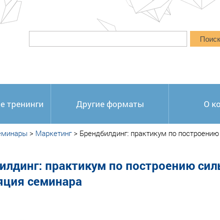
Поис
е тренинги
Другие форматы
О к
еминары
>
Маркетинг
>
Брендбилдинг: практикум по построению
илдинг: практикум по построению сил
яция семинара