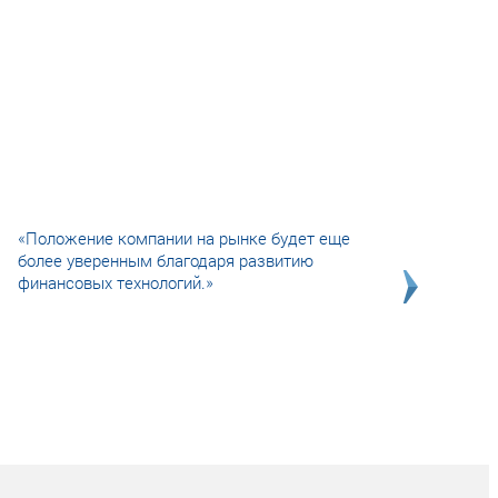
«Положение компании на рынке будет еще
более уверенным благодаря развитию
финансовых технологий.»
Совсем не сказочная история о том, как
после тренинга продажи в компании
увеличились в 2 раза.