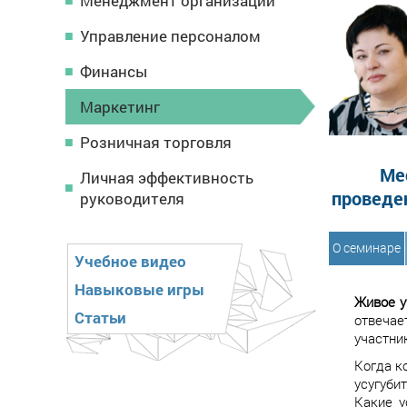
Менеджмент организации
Управление персоналом
Финансы
Маркетинг
Розничная торговля
Ме
Личная эффективность
проведе
руководителя
О семинаре
Учебное видео
Навыковые игры
Живое у
Статьи
отвечае
участни
Когда к
усугуби
Какие у