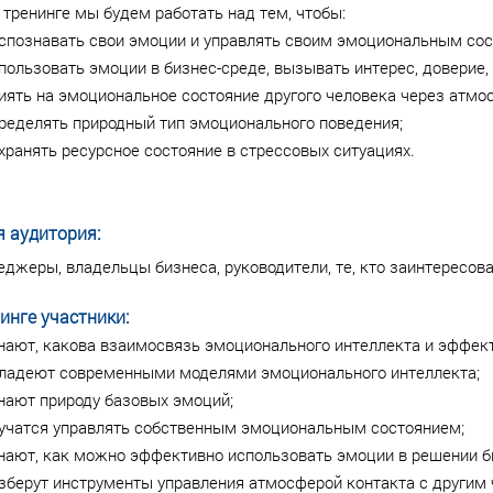
 тренинге мы будем работать над тем, чтобы:
спознавать свои эмоции и управлять своим эмоциональным сос
пользовать эмоции в бизнес-среде, вызывать интерес, доверие, 
иять на эмоциональное состояние другого человека через атмос
ределять природный тип эмоционального поведения;
хранять ресурсное состояние в стрессовых ситуациях.
 аудитория:
еджеры, владельцы бизнеса, руководители, те, кто заинтересова
инге участники:
нают, какова взаимосвязь эмоционального интеллекта и эффект
ладеют современными моделями эмоционального интеллекта;
нают природу базовых эмоций;
учатся управлять собственным эмоциональным состоянием;
нают, как можно эффективно использовать эмоции в решении б
зберут инструменты управления атмосферой контакта с другим 