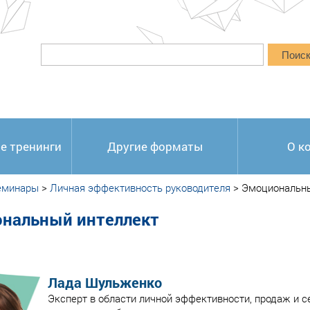
Поис
е тренинги
Другие форматы
О к
еминары
>
Личная эффективность руководителя
>
Эмоциональны
нальный интеллект
Лада Шульженко
Эксперт в области личной эффективности, продаж и с