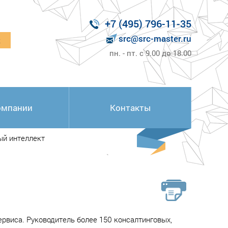
+7 (495) 796-11-35
src@src-master.ru
к
пн. - пт. с 9.00 до 18.00
омпании
Контакты
й интеллект
ервиса. Руководитель более 150 консалтинговых,