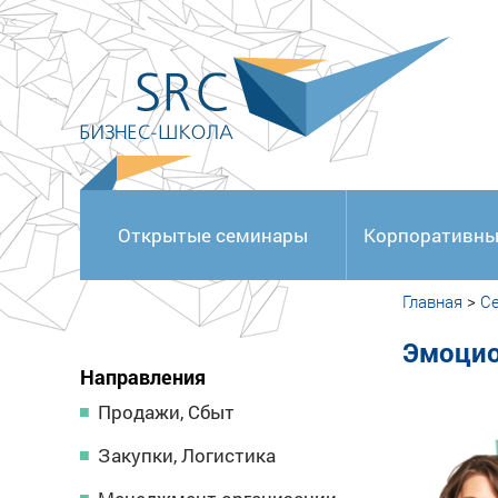
<
Открытые семинары
Корпоративны
Главная
>
С
Эмоцио
Направления
Продажи, Сбыт
Закупки, Логистика