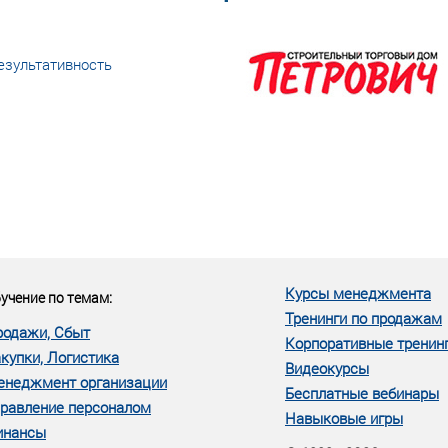
езультативность
еке человеческий ресурс,
м...»
Курсы менеджмента
учение по темам:
Тренинги по продажам
родажи, Сбыт
Корпоративные тренин
купки, Логистика
Видеокурсы
енеджмент организации
Бесплатные вебинары
равление персоналом
Навыковые игры
инансы