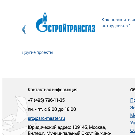
Как повысить р
сотрудников?
Другие проекты
«У кого в XXI в
тот правит миро
Контактная информация:
Об
+7 (495) 796-11-35
П
За
пн. - пт. с 9.00 до 18.00
М
src@src-master.ru
Уп
Юридический адрес: 109145, Москва,
Ф
Вн.тер.г. Муниципальный Округ Выхино-