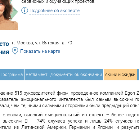
сервисных и обучающих проектов.
Подробнее об эксперте
сто
г. Москва, ул. Вятская, д. 70
ния
Показать на карте
Программа
Регламент
Документы об окончании
Акции и скидки
вание 515 руководителей фирм, проведенное компанией Egon Zehnd
казатель эмоционального интеллекта был самым высоким по
вали, чем те, чьими сильными сторонами были предыдущий опыт
 словами, высокий эмоциональный интеллект – более надеж
 высоким EI – 74% случаев успеха и лишь 24% случаев не
ители из Латинской Америки, Германии и Японии, и резуль