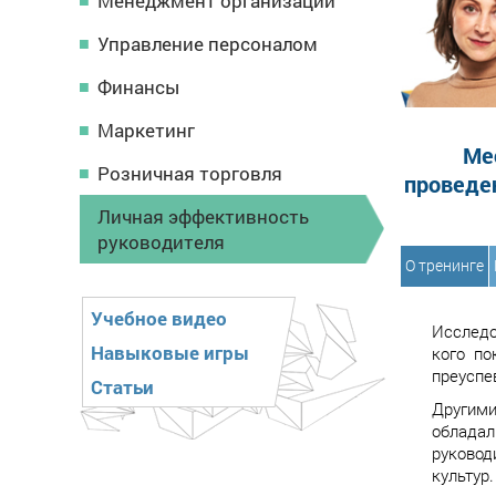
Менеджмент организации
Управление персоналом
Финансы
Маркетинг
Ме
Розничная торговля
проведе
Личная эффективность
руководителя
О тренинге
Учебное видео
Исследо
Навыковые игры
кого по
преуспе
Статьи
Другими
обладал
руковод
культур.