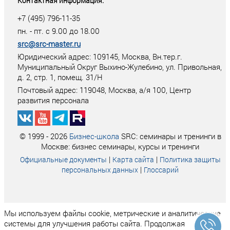
Контактная информация:
+7 (495) 796-11-35
пн. - пт. с 9.00 до 18.00
src@src-master.ru
Юридический адрес: 109145, Москва, Вн.тер.г.
Муниципальный Округ Выхино-Жулебино, ул. Привольная,
д. 2, стр. 1, помещ. 31/Н
Почтовый адрес:
119048
,
Москва
, а/я
100
, Центр
развития персонала
© 1999 - 2026
Бизнес-школа
SRC: семинары и тренинги в
Москве: бизнес семинары, курсы и тренинги
|
|
Официальные документы
Карта сайта
Политика защиты
|
персональных данных
Глоссарий
Мы используем файлы cookie, метрические и аналитические
системы для улучшения работы сайта. Продолжая