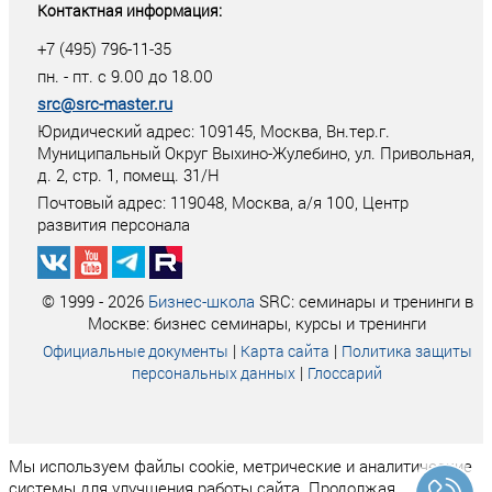
Контактная информация:
+7 (495) 796-11-35
пн. - пт. с 9.00 до 18.00
src@src-master.ru
Юридический адрес: 109145, Москва, Вн.тер.г.
Муниципальный Округ Выхино-Жулебино, ул. Привольная,
д. 2, стр. 1, помещ. 31/Н
Почтовый адрес:
119048
,
Москва
, а/я
100
, Центр
развития персонала
© 1999 - 2026
Бизнес-школа
SRC: семинары и тренинги в
Москве: бизнес семинары, курсы и тренинги
|
|
Официальные документы
Карта сайта
Политика защиты
|
персональных данных
Глоссарий
Мы используем файлы cookie, метрические и аналитические
системы для улучшения работы сайта. Продолжая