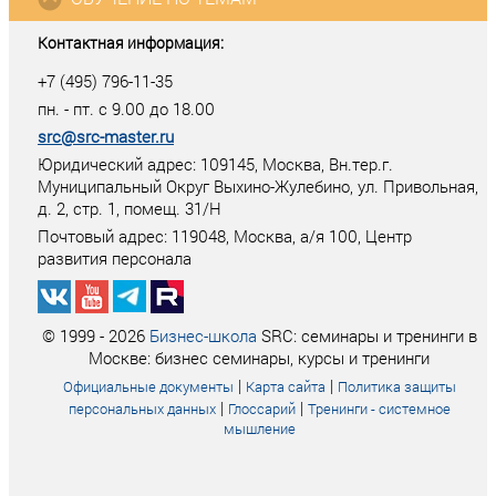
Контактная информация:
+7 (495) 796-11-35
пн. - пт. с 9.00 до 18.00
src@src-master.ru
Юридический адрес: 109145, Москва, Вн.тер.г.
Муниципальный Округ Выхино-Жулебино, ул. Привольная,
д. 2, стр. 1, помещ. 31/Н
Почтовый адрес:
119048
,
Москва
, а/я
100
, Центр
развития персонала
© 1999 - 2026
Бизнес-школа
SRC: семинары и тренинги в
Москве: бизнес семинары, курсы и тренинги
|
|
Официальные документы
Карта сайта
Политика защиты
|
|
персональных данных
Глоссарий
Тренинги - системное
мышление