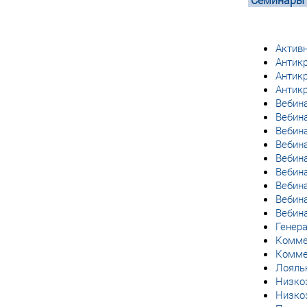
Актив
Антик
Антик
Антик
Вебина
Вебин
Вебин
Вебина
Вебин
Вебин
Вебина
Вебина
Вебин
Генера
Комме
Комме
Лояльн
Низко
Низко