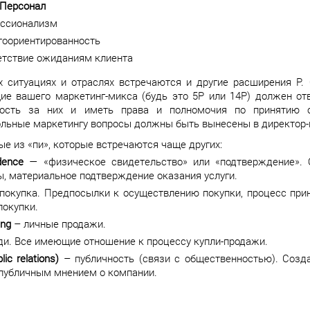
 Персонал
ссионализм
тоориентированность
етствие ожиданиям клиента
х ситуациях и отраслях встречаются и другие расширения P. 
ие вашего маркетинг-микса (будь это 5P или 14P) должен отв
ность за них и иметь права и полномочия по принятию 
льные маркетингу вопросы должны быть вынесены в директор-ми
ые из «пи», которые встречаются чаще других:
dence
— «физическое свидетельство» или «подтверждение». 
, материальное подтверждение оказания услуги.
окупка. Предпосылки к осуществлению покупки, процесс прин
покупки.
ing
– личные продажи.
и. Все имеющие отношение к процессу купли-продажи.
lic relations)
– публичность (связи с общественностью). Созда
 публичным мнением о компании.