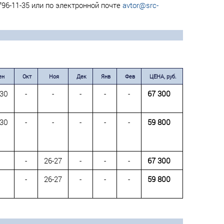
96-11-35 или по электронной почте
avtor@src-
ен
Окт
Ноя
Дек
Янв
Фев
ЦЕНА, руб.
-30
-
-
-
-
-
67 300
-30
-
-
-
-
-
59 800
-
26-27
-
-
-
67 300
-
26-27
-
-
-
59 800