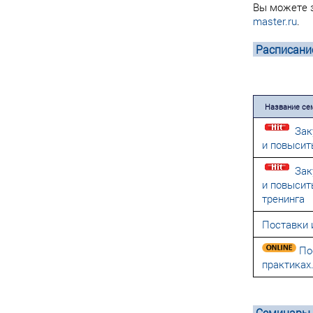
Вы можете з
master.ru
.
Расписани
Название сем
Зак
и повысит
Зак
и повысит
тренинга
Поставки 
Пос
практиках
Семинары а