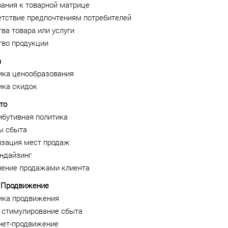
ания к товарной матрице
етствие предпочтениям потребителей
ва товара или услуги
тво продукции
а
ика ценообразования
ика скидок
то
ибутивная политика
ы сбыта
изация мест продаж
ндайзинг
ление продажами клиента
— Продвижение
ика продвижения
, стимулирование сбыта
нет-продвижение