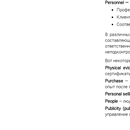
Personnel —
Профе
Клиен
Соотв
В различны
составляющ
ответствен
неподконтро
Вот некотор
Physical evi
сертификаты
Purchase
— п
опыт после 
Personal sell
People
– люд
Publicity (pub
управление