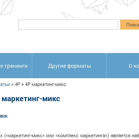
Поис
е тренинги
Другие форматы
О к
атьи
>
4P + 4P маркетинг-микс
P маркетинг-микс
овик
ix («маркетинг-микс» или «комплекс маркетинга») является на