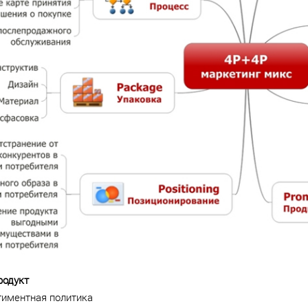
родукт
тиментная политика