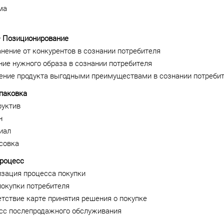
ма
 — Позиционирование
нение от конкурентов в сознании потребителя
ие нужного образа в сознании потребителя
ение продукта выгодными преимуществами в сознании потреби
паковка
руктив
н
иал
совка
Процесс
изация процесса покупки
покупки потребителя
тствие карте принятия решения о покупке
сс послепродажного обслуживания