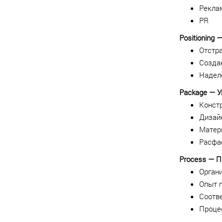
Рекла
PR
Positioning
Отстра
Создан
Надел
Package — У
Конст
Дизай
Матер
Расфа
Process — 
Орган
Опыт 
Соотве
Проце