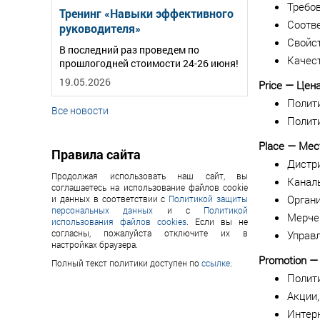
Требов
Тренинг «Навыки эффективного
Соотв
руководителя»
Свойст
В последний раз проведем по
Качес
прошлогодней стоимости 24-26 июня!
19.05.2026
Price — Цен
Полит
Все новости
Полит
Place — Мес
Правила сайта
Дистр
Продолжая использовать наш сайт, вы
Канал
соглашаетесь на использование файлов cookie
Орган
и данных в соответствии с
Политикой защиты
персональных данных
и с
Политикой
Мерче
использования файлов cookies
. Если вы не
согласны, пожалуйста отключите их в
Управ
настройках браузера.
Promotion 
Полный текст политики доступен по
ссылке
.
Полит
Акции
Интер