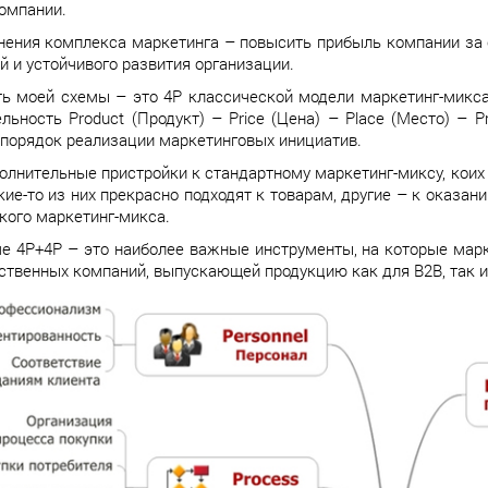
омпании.
нения комплекса маркетинга – повысить прибыль компании за 
й и устойчивого развития организации.
ь моей схемы – это 4P классической модели маркетинг-микса
льность Product (Продукт) – Price (Цена) – Place (Место) – P
порядок реализации маркетинговых инициатив.
олнительные пристройки к стандартному маркетинг-миксу, коих
кие-то из них прекрасно подходят к товарам, другие – к оказан
кого маркетинг-микса.
е 4Р+4P – это наиболее важные инструменты, на которые мар
ственных компаний, выпускающей продукцию как для В2В, так и