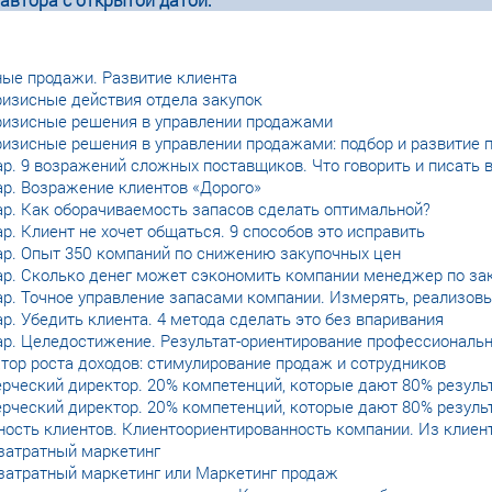
ные продажи. Развитие клиента
ризисные действия отдела закупок
ризисные решения в управлении продажами
ризисные решения в управлении продажами: подбор и развитие 
р. 9 возражений сложных поставщиков. Что говорить и писать в
ар. Возражение клиентов «Дорого»
ар. Как оборачиваемость запасов сделать оптимальной?
р. Клиент не хочет общаться. 9 способов это исправить
ар. Опыт 350 компаний по снижению закупочных цен
ар. Сколько денег может сэкономить компании менеджер по за
р. Точное управление запасами компании. Измерять, реализовы
р. Убедить клиента. 4 метода сделать это без впаривания
ар. Целедостижение. Результат-ориентирование профессиональн
тор роста доходов: стимулирование продаж и сотрудников
рческий директор. 20% компетенций, которые дают 80% резуль
рческий директор. 20% компетенций, которые дают 80% резуль
ость клиентов. Клиентоориентированность компании. Из клиен
затратный маркетинг
затратный маркетинг или Маркетинг продаж