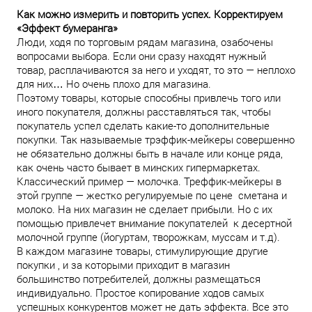
Как можно измерить и повторить успех. Корректируем
«Эффект бумеранга»
Люди, ходя по торговым рядам магазина, озабочены
вопросами выбора. Если они сразу находят нужный
товар, расплачиваются за него и уходят, то это — неплохо
для них… Но очень плохо для магазина.
Поэтому товары, которые способны привлечь того или
иного покупателя, должны расставляться так, чтобы
покупатель успел сделать какие-то дополнительные
покупки. Так называемые трэффик-мейкеры совершенно
не обязательно должны быть в начале или конце ряда,
как очень часто бывает в минских гипермаркетах.
Классический пример — молочка. Треффик-мейкеры в
этой группе — жестко регулируемые по цене сметана и
молоко. На них магазин не сделает прибыли. Но с их
помощью привлечет внимание покупателей к десертной
молочной группе (йогуртам, творожкам, муссам и т.д).
В каждом магазине товары, стимулирующие другие
покупки , и за которыми приходит в магазин
большинство потребителей, должны размещаться
индивидуально. Простое копирование ходов самых
успешных конкурентов может не дать эффекта. Все это