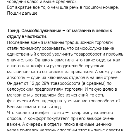
«средний класс и выше среднего».
Вот вкратце все то, о чем шла речь в прошлом номере.
Пошли дальше
Тренд. Самообслуживание – от магазина в целом к
отделу в частности.
Последнее время магазины традиционной торговли
стали понемногу осознавать, что самообслуживание —
единственный способ увеличить товарооборот и прибыль
значительно. Однако я заметила, что такие отделы как
алкоголь и конфеты руководители белорусских
магазинов часто оставляют за прилавком. А между тем
алкоголь — один из ключевых отделов в нашей стране.
Он дает от 12 до 28% товарооборота (в среднем) по
белорусским предприятиям торговли. И такую долю в
магазине мы оставляем без изменений, то есть
фактически без надежд на увеличение товарооборота?..
Весьма сомнительный ход.
Что касается конфет, то это — товар импульсивного
спроса. И комфорт покупателя при его выборе очень
важен. А очередь в отдел и плохо видимые ценники
через прилавок напрочь способны этот импульс свести к