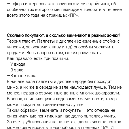
— сфера интересов категорийного мерчендайзинга, об
особенностях которого мы планируем говорить в течение
всего этого года на страницах «ПР».
Сколько покупают, а сколько замечают в разных зонах?
Теория гласит. Паллеты и дисплеи (фирменные стойки с
чипсами, закусками к пиву и т.д) способны увеличить
продажи. Весь вопрос в том, где их размещать.
Как правило, есть три позиции.
—У входа
—В зале
—В конце зала
В начале зала паллеты и дисплеи вроде бы проходят
мимо, а их же в середине зале наблюдают лучше. Тем не
менее, недавно озвученные данные многих шокировали.
В зонах, не являющихся лидерами в заметности, товар
может покупаться значительно лучше.
Таким образом, замечать и покупать — это отнюдь не
синонимичные понятия, как нас долго пытались учить.
За счет дублирования на паллетах, дисплеях и на полках
можно регулировать товарооборот в пределах 15%. И