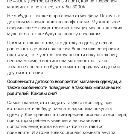
не 4000К (нейтрально белый свет), как во «взрослом
магазине», а потеплее, хотя бы 3000К.
Не забудьте так же и про аромо-атмосферу. Пахнуть в
детском магазине должно конфетками. Музыкальное
оформление – саунд-треки из текущих модных детских
мультиков так же будут на пользу продажам.
Помните так же о том, что детскую одежду нельзя
располагать рядом с женским бельем или вечерними
платьями, т.к. чувство сексуальности покупательниц
несовместимо с инстинктом материнства. Такое
товарное соседство будет снижать продажу и одной и
другой категории.
Особенности детского восприятия магазина одежды, а
также особенности поведения в таковых магазинах их
родителей. Каковы они?
Самое главное, это создать такую атмосферу, при
которой дети не будут мешать взрослым покупать
одежду. Как правило, это интересная игровая атмосфера,
при которой ребенок увлечен и не оказывает
сопротивление, когда на него что-то пытаются
примерить. И это не только игровая комната внутри