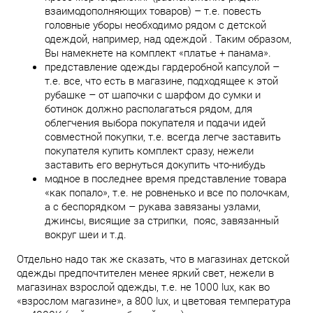
взаимодополняющих товаров) – т.е. повесть
головные уборы необходимо рядом с детской
одеждой, например, над одеждой . Таким образом,
Вы намекнете на комплект «платье + панама».
представление одежды гардеробной капсулой –
т.е. все, что есть в магазине, подходящее к этой
рубашке – от шапочки с шарфом до сумки и
ботинок должно располагаться рядом, для
облегчения выбора покупателя и подачи идей
совместной покупки, т.е. всегда легче заставить
покупателя купить комплект сразу, нежели
заставить его вернуться докупить что-нибудь
модное в последнее время представление товара
«как попало», т.е. не ровненько и все по полочкам,
а с беспорядком – рукава завязаны узлами,
джинсы, висящие за стрипки, пояс, завязанный
вокруг шеи и т.д.
Отдельно надо так же сказать, что в магазинах детской
одежды предпочтителен менее яркий свет, нежели в
магазинах взрослой одежды, т.е. не 1000 lux, как во
«взрослом магазине», а 800 lux, и цветовая температура