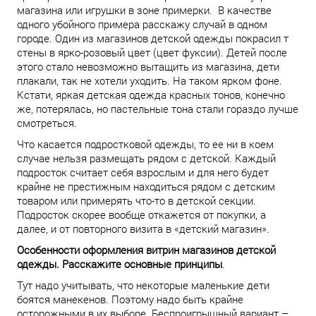
магазина или игрушки в зоне примерки. В качестве
одного убойного примера расскажу случай в одном
городе. Один из магазинов детской одежды покрасил т
стены в ярко-розовый цвет (цвет фуксии). Детей после
этого стало невозможно вытащить из магазина, дети
плакали, так не хотели уходить. На таком ярком фоне.
Кстати, яркая детская одежда красных тонов, конечно
же, потерялась, но пастельные тона стали гораздо лучше
смотреться.
Что касается подростковой одежды, то ее ни в коем
случае нельзя размещать рядом с детской. Каждый
подросток считает себя взрослым и для него будет
крайне не престижным находиться рядом с детским
товаром или примерять что-то в детской секции.
Подросток скорее вообще откажется от покупки, а
далее, и от повторного визита в «детский магазин».
Особенности оформления витрин магазинов детской
одежды. Расскажите основные принципы
.
Тут надо учитывать, что некоторые маленькие дети
боятся манекенов. Поэтому надо быть крайне
осторожными в их выборе. Беспроигрышный вариант –