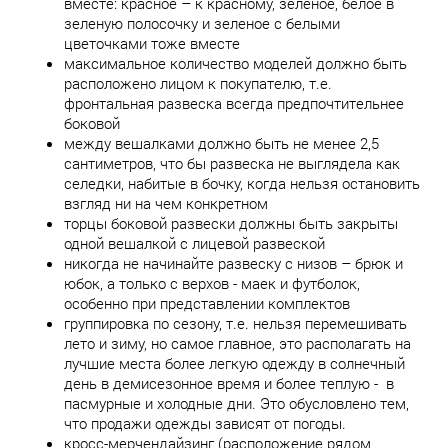
вместе: красное – к красному, зеленое, белое в
зеленую полосочку и зеленое с белыми
цветочками тоже вместе
максимальное количество моделей должно быть
расположено лицом к покупателю, т.е.
фронтальная развеска всегда предпочтительнее
боковой
между вешалками должно быть не менее 2,5
сантиметров, что бы развеска не выглядела как
селедки, набитые в бочку, когда нельзя остановить
взгляд ни на чем конкретном
торцы боковой развески должны быть закрыты
одной вешалкой с лицевой развеской
никогда не начинайте развеску с низов – брюк и
юбок, а только с верхов - маек и футболок,
особенно при представлении комплектов
группировка по сезону, т.е. нельзя перемешивать
лето и зиму, но самое главное, это располагать на
лучшие места более легкую одежду в солнечный
день в демисезонное время и более теплую - в
пасмурные и холодные дни. Это обусловлено тем,
что продажи одежды зависят от погоды.
кросс-мерчендайзинг (расположение рядом