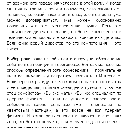
от возможного поведения человека в этой роли. И когда
мы видим границы роли и понимаем, чего ожидать от
человека, который находится в определенной роли, уже
можно договариваться. Мы можем обоснованно
допустить, что этот человек знает лучше. Если это
технический директор, значит, он более компетентен в
технических вопросах и в каких-то конкретных деталях.
Если финансовый директор, то его компетенция — это
цифры.
Выбор роли
важен, чтобы найти опору для обозначения
собственной позиции в переговорах. Вот самые простые
способы определения роли собеседника — прочитать на
визитке, выяснить у секретаря, поискать в Интернете.
Если переговоры идут с человеком, роль которого вы так
и не определили, пойдите очевидным путем: «Ну вы же
отец семейства», «Вы же мать», «Вы же специалист по
ядерной физике»… Если не угадаете, скорее всего,
собеседник назовет роль сам: «Нет, я специалист по
квантовым частицам, а это вовсе не вся ядерная
физика». И когда роль оппонента наконец станет вам
ясна, вы быстро поймете, с кем имеете дело и о чем с
этим человеком можно договориться.