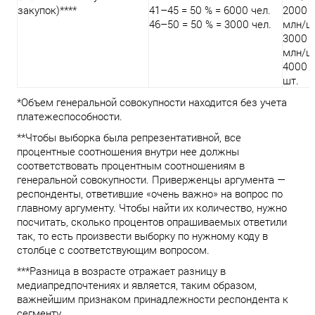
закупок)****
41–45 = 50 % = 6000 чел.
2000 ш
46–50 = 50 % = 3000 чел.
млн/ш
3000 ш
млн/ш
4000 ш
шт.
*Объем генеральной совокупности находится без учета
платежеспособности.
**Чтобы выборка была репрезентативной, все
процентные соотношения внутри нее должны
соответствовать процентным соотношениям в
генеральной совокупности. Приверженцы аргумента —
респонденты, ответившие «очень важно» на вопрос по
главному аргументу. Чтобы найти их количество, нужно
посчитать, сколько процентов опрашиваемых ответили
так, то есть произвести выборку по нужному коду в
столбце с соответствующим вопросом.
***Разница в возрасте отражает разницу в
медиапредпочтениях и является, таким образом,
важнейшим признаком принадлежности респондента к
сегменту.