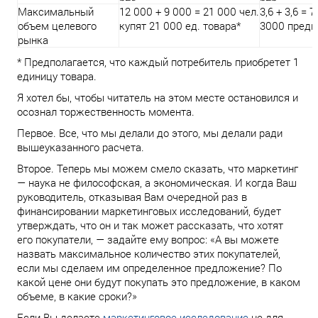
Максимальный
12 000 + 9 000 = 21 000 чел.
3,6 + 3,6 = 
объем целевого
купят 21 000 ед. товара*
3000 предп
рынка
* Предполагается, что каждый потребитель приобретет 1
единицу товара.
Я хотел бы, чтобы читатель на этом месте остановился и
осознал торжественность момента.
Первое. Все, что мы делали до этого, мы делали ради
вышеуказанного расчета.
Второе. Теперь мы можем смело сказать, что маркетинг
— наука не философская, а экономическая. И когда Ваш
руководитель, отказывая Вам очередной раз в
финансировании маркетинговых исследований, будет
утверждать, что он и так может рассказать, что хотят
его покупатели, — задайте ему вопрос: «А вы можете
назвать максимальное количество этих покупателей,
если мы сделаем им определенное предложение? По
какой цене они будут покупать это предложение, в каком
объеме, в какие сроки?»
Если Вы делаете
маркетинговое исследование
не для