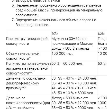
Выбор целевых сегментов
Перенесение процентного соотношения сегментов
среди общей массы приверженцев на генеральную
совокупность.
Определение максимального объема спроса на
Ваше предложение.
b2с
b2b
Параметры генеральной
Мужчины 30–50 лет,
Предп
совокупности
проживающие в Москве,
Екатер
доход > 500 $ в месяц
> 1000
Объем генеральной
100 000 чел.
10 00
совокупности*
Количество приверженцев
60 % = 60 000 чел.
60 % =
аргумента в генеральной
совокупности**
Деление по социально-
30–35 = 40 % = 24 000 чел.
демографическому
36–40 = 30 % = 18 000 чел.
признаку***
41–45 = 20 % = 12 000 чел.
46–50 = 10 % = 6000 чел.
Деление по
Доход > 500 $ имеют:
< 1000
платежеспособности (для
30–35 = 50 % = 12 000 чел.
1000 ш
b2b
— по объему
36–40 = 50 % = 9000 чел.
млн/ш