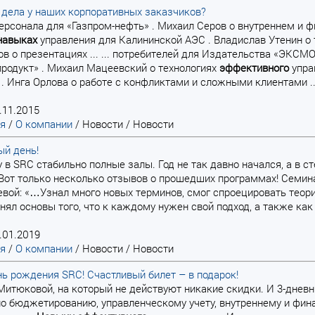
 дела у наших корпоративных заказчиков?
 персонала для «Газпром-нефть» . Михаил Серов о внутреннем и 
навыках
управления для Калининской АЭС . Владислав Утенин о 
в о презентациях ... ... потребителей для Издательства «ЭКСМО
родукт» . Михаил Мацеевский о технологиях
эффективного
упра
 Инга Орлова о работе с конфликтами и сложными клиентами ..
.11.2015
ая
/
О компании
/
Новости
/
Новости
ый день!
у в SRC стабильно полные залы. Год не так давно начался, а в
Вот только несколько отзывов о прошедших программах! Семин
вой: «…Узнал много новых терминов, смог спроецировать теори
онял основы того, что к каждому нужен свой подход, а также ка
.01.2019
ая
/
О компании
/
Новости
/
Новости
нь рождения SRC! Счастливый билет – в подарок!
 Митюковой, на который не действуют никакие скидки. И 3-дне
о бюджетированию, управленческому учету, внутреннему и фин