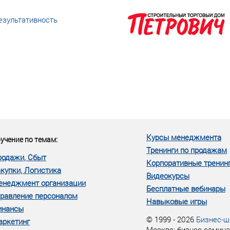
езультативность
еке человеческий ресурс,
м...»
Курсы менеджмента
учение по темам:
Тренинги по продажам
родажи, Сбыт
Корпоративные тренин
купки, Логистика
Видеокурсы
енеджмент организации
Бесплатные вебинары
равление персоналом
Навыковые игры
инансы
© 1999 - 2026
Бизнес-ш
аркетинг
Москве: бизнес семина