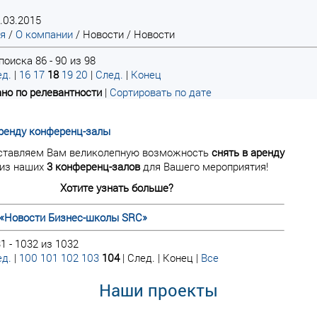
.03.2015
ая
/
О компании
/
Новости
/
Новости
оиска 86 - 90 из 98
д.
|
16
17
18
19
20
|
След.
|
Конец
но по релевантности
|
Сортировать по дате
ренду конференц-залы
ставляем Вам великолепную возможность
снять в аренду
из наших
3 конференц-залов
для Вашего мероприятия!
Хотите узнать больше?
«Новости Бизнес-школы SRC»
1 - 1032 из 1032
д.
|
100
101
102
103
104
| След. | Конец
|
Все
Наши проекты