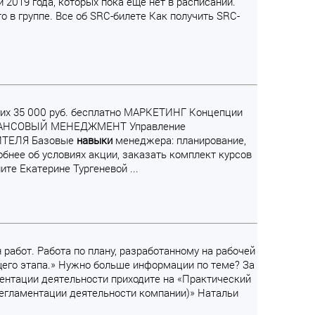
 2019 года, которых пока еще нет в расписании.
о в группе. Все об SRC-билете Как получить SRC-
 них 35 000 руб. бесплатно МАРКЕТИНГ Концепции
 ФИНАНСОВЫЙ МЕНЕДЖМЕНТ Управление
ТЕЛЯ Базовые
навыки
менеджера: планирование,
обнее об условиях акции, заказать комплект курсов
те Екатерине Тургеневой ...
 работ. Работа по плану, разработанному на рабочей
щего этапа.» Нужно больше информации по теме? За
ентации деятельности приходите на «Практический
регламентации деятельности компании)» Натальи