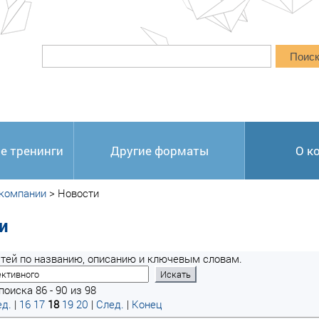
Поис
е тренинги
Другие форматы
О к
 компании
>
Новости
и
тей по названию, описанию и ключевым словам.
оиска 86 - 90 из 98
д.
|
16
17
18
19
20
|
След.
|
Конец