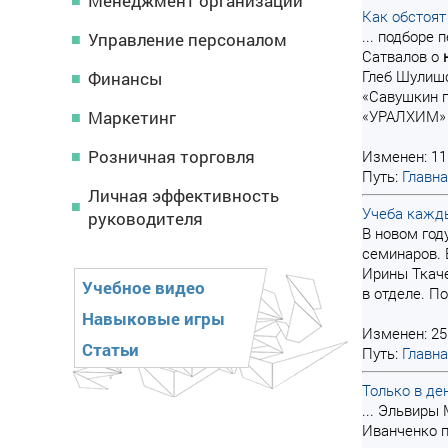
Менеджмент организации
Как обстоят
... подборе
Управление персоналом
Сатвалов о
Глеб Шулишо
Финансы
«Савушкин п
Маркетинг
«УРАЛХИМ» .
Розничная торговля
Изменен: 11
Путь:
Главн
Личная эффективность
Учеба кажд
руководителя
В новом год
семинаров. 
Ирины Ткаче
Учебное видео
в отделе. П
Навыковые игры
Изменен: 25
Статьи
Путь:
Главн
Только в де
... Эльвиры
Иванченко п