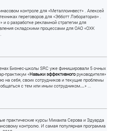
финасовом контроле для «Металлоинвест» . Алексей
техниках переговоров для «Эбботт Лэбораториз» .
» и о разработке рекламной стратегии для
вления складскими процессами для ОАО «ОХК
.
 стенах Бизнес-школы SRC уже финишировали 5 очных
ар-практикум «
Навыки
эффективного
руководителя»
ю на себя, своих сотрудников и текущие проблемы
к общаться с тем или иным сотрудником…» ...
вные практические курсы Михаила Серова и Эдуарда
ансовому контролю. И самая популярная программа