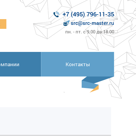
+7 (495) 796-11-35
src@src-master.ru
к
пн. - пт. с 9.00 до 18.00
омпании
Контакты