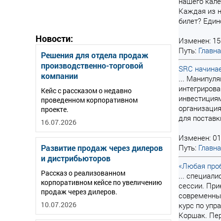
нашего кале
Каждая из н
билет? Единс
Новости:
Изменен: 15
Путь:
Главн
Решения для отдела продаж
производственно-торговой
SRC начинае
компании
... Манипул
интегриров
Кейс с рассказом о недавно
инвестиция
проведенном корпоративном
организация
проекте.
для поставк
16.07.2026
Изменен: 01
Развитие продаж через дилеров
Путь:
Главн
и дистрибьюторов
«Любая проб
Рассказ о реализованном
... специал
корпоративном кейсе по увеличению
сессии. При
продаж через дилеров.
современн
10.07.2026
курс по упр
Коршак. Пер