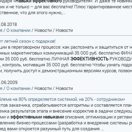
ндаря «
Навыки
эффективного
руководителя». И даже те новинки
их и не только – для вас бесплатно! Плюс гарантированное мест
твенное, что для этого нужно,...
.08.2018
ая
/
О компании
/
Новости
/
Новости
т летний сезон с подарков!
яции в переговорном процессе: как распознать и защититься от
анных маркетинговых коммуникаций 35 000 руб. бесплатно
ми 35 000 руб. бесплатно ЛИЧНАЯ
ЭФФЕКТИВНОСТЬ
РУКОВОДИ
, контроль, мотивация 35 000 руб. бесплатно Чтобы узнать подр
и, получить доступ к демонстрационным версиям курсов, позвони
.06.2009
ая
/
О компании
/
Новости
/
Новости
лема на 80% определяется системой, на 20% - сотрудником»
истов заказчика, отрабатываются алгоритмы и составляется план
емка результатов этапа и внесение корректив в задачи следую
ыми и
эффективными
навыками
описания, оптимизации и реглам
авлению бизнес-процессами (разработка и внедрение системы 
ед вами откроется разумный путь для создания ...