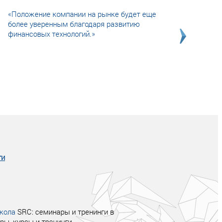
«Положение компании на рынке будет еще
более уверенным благодаря развитию
финансовых технологий.»
Совсем не сказочная история о том, как
после тренинга продажи в компании
увеличились в 2 раза.
ги
кола
SRC: семинары и тренинги в
ры, курсы и тренинги