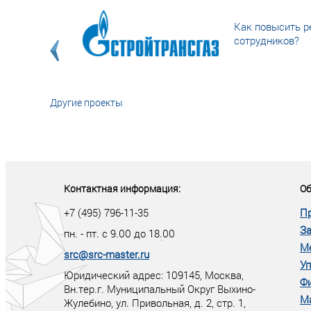
Как повысить р
сотрудников?
Другие проекты
«У кого в XXI в
тот правит миро
Контактная информация:
Об
+7 (495) 796-11-35
П
За
пн. - пт. с 9.00 до 18.00
М
src@src-master.ru
Уп
Юридический адрес: 109145, Москва,
Ф
Вн.тер.г. Муниципальный Округ Выхино-
М
Жулебино, ул. Привольная, д. 2, стр. 1,