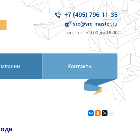
+7 (495) 796-11-35
src@src-master.ru
к
пн. - пт. с 9.00 до 18.00
омпании
Контакты
года