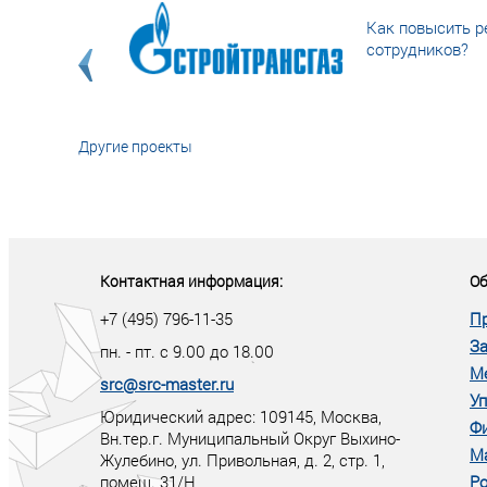
Как повысить р
сотрудников?
Другие проекты
«У кого в XXI в
тот правит миро
Контактная информация:
Об
+7 (495) 796-11-35
П
За
пн. - пт. с 9.00 до 18.00
М
src@src-master.ru
Уп
Юридический адрес: 109145, Москва,
Ф
Вн.тер.г. Муниципальный Округ Выхино-
М
Жулебино, ул. Привольная, д. 2, стр. 1,
помещ. 31/Н
Ро