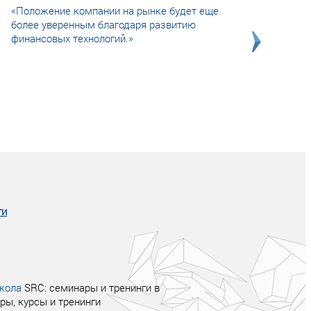
«Положение компании на рынке будет еще
более уверенным благодаря развитию
финансовых технологий.»
Совсем не сказочная история о том, как
после тренинга продажи в компании
увеличились в 2 раза.
ги
кола
SRC: семинары и тренинги в
ры, курсы и тренинги