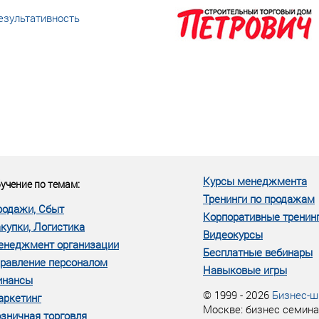
езультативность
еке человеческий ресурс,
м...»
Курсы менеджмента
учение по темам:
Тренинги по продажам
родажи, Сбыт
Корпоративные тренин
купки, Логистика
Видеокурсы
енеджмент организации
Бесплатные вебинары
равление персоналом
Навыковые игры
инансы
© 1999 - 2026
Бизнес-ш
аркетинг
Москве: бизнес семина
зничная торговля