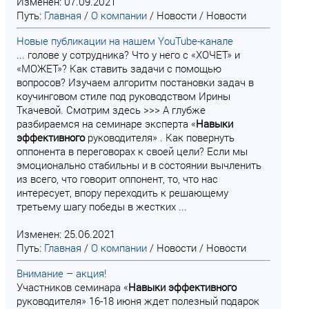
Изменен: 07.09.2021
Путь:
Главная
/
О компании
/
Новости
/
Новости
Новые публикации на нашем YouTube-канале
... голове у сотрудника? Что у него с «ХОЧЕТ» и
«МОЖЕТ»? Как ставить задачи с помощью
вопросов? Изучаем алгоритм постановки задач в
коучинговом стиле под руководством Ирины
Ткачевой. Смотрим здесь >>> А глубже
разбираемся на семинаре эксперта «
Навыки
эффективного
руководителя» . Как повернуть
оппонента в переговорах к своей цели? Если мы
эмоционально стабильны и в состоянии вычленить
из всего, что говорит оппонент, то, что нас
интересует, впору переходить к решающему
третьему шагу победы в жестких ...
Изменен: 25.06.2021
Путь:
Главная
/
О компании
/
Новости
/
Новости
Внимание – акция!
Участников семинара «
Навыки
эффективного
руководителя» 16-18 июня ждет полезный подарок