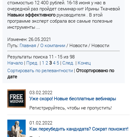
стоимостью 12 400 рублей. 16-18 июня у нас в
очередной раз пройдет семинар-хит Ирины Ткачевой
Навыки
эффективного
руководителя . В этой
программе эксперт собрала все самые полезные
инструменты ...
Изменен: 26.05.2021
Путь:
Главная
/
О компании
/
Новости
/
Новости
Результаты поиска 11 - 15 из 98
Начало
|
Пред.
|
1
2
3
4
5
|
След.
|
Конец
Сортировать по релевантности
|
Отсортировано по
дате
03.02.2022
Уже скоро! Новые бесплатные вебинары
Регистрируйтесь, чтобы не пропустить!
01.02.2022
Как переубедить кандидата? Сократ поможет!