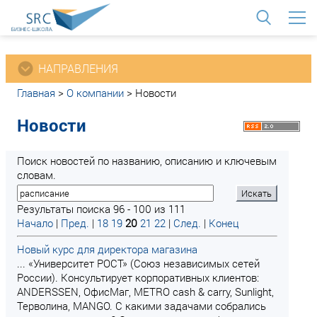
<
НАПРАВЛЕНИЯ
Главная
>
О компании
>
Новости
Новости
Поиск новостей по названию, описанию и ключевым
словам.
Результаты поиска 96 - 100 из 111
Начало
|
Пред.
|
18
19
20
21
22
|
След.
|
Конец
Новый курс для директора магазина
... «Университет РОСТ» (Союз независимых сетей
России). Консультирует корпоративных клиентов:
ANDERSSEN, ОфисМаг, METRO сash & сarry, Sunlight,
Терволина, MANGO. C какими задачами собрались