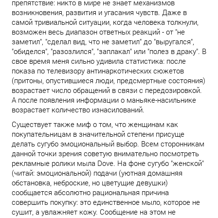
препятствие: никто в мире не знает механизмов
возникновения, развития и угасания чувств. Даже в
самой тривиальной ситуации, когда человека толкнули,
возможен весь диапазон ответных реакций - от "не
заметил", "сделал вид, что не заметил" до "выругался",
"обиделся", "разозлился", "заплакал" или "полез в драку". В
свое время меня сильно удивила статистика: после
показа по телевизору антинаркотических сюжетов
(притоны, опустившиеся люди, предсмертные состояния)
возрастает число обращений в связи с передозировкой.
А после появления информации о маньяке-насильнике
возрастает количество изнасилований.
Существует также миф о том, что женщинам как
покупательницам в значительной степени присуще
делать сугубо эмоциональный выбор. Всем сторонникам
данной точки зрения советую внимательно посмотреть
рекламные ролики мыла Dove. На фоне сугубо "женской"
(читай: эмоциональной) подачи (уютная домашняя
обстановка, неброские, но цветущие девушки)
сообщается абсолютно рациональная причина
совершить покупку: это единственное мыло, которое не
сушит, а увлажняет кожу. Сообщение на этом не