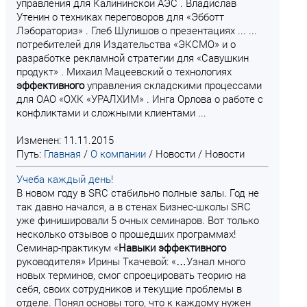
управления для Калининской АЭС . Владислав
Утенин о техниках переговоров для «Эбботт
Лэбораториз» . Глеб Шулишов о презентациях ... ...
потребителей для Издательства «ЭКСМО» и о
разработке рекламной стратегии для «Савушкин
продукт» . Михаил Мацеевский о технологиях
эффективного
управления складскими процессами
для ОАО «ОХК «УРАЛХИМ» . Инга Орлова о работе с
конфликтами и сложными клиентами ...
Изменен: 11.11.2015
Путь:
Главная
/
О компании
/
Новости
/
Новости
Учеба каждый день!
В новом году в SRC стабильно полные залы. Год не
так давно начался, а в стенах Бизнес-школы SRC
уже финишировали 5 очных семинаров. Вот только
несколько отзывов о прошедших программах!
Семинар-практикум «
Навыки
эффективного
руководителя» Ирины Ткачевой: «…Узнал много
новых терминов, смог спроецировать теорию на
себя, своих сотрудников и текущие проблемы в
отделе. Понял основы того, что к каждому нужен