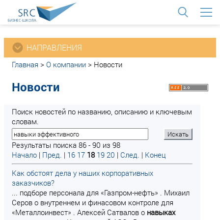
<
НАПРАВЛЕНИЯ
Главная
>
О компании
>
Новости
Новости
Поиск новостей по названию, описанию и ключевым
словам.
Результаты поиска 86 - 90 из 98
Начало
|
Пред.
|
16
17
18
19
20
|
След.
|
Конец
Как обстоят дела у наших корпоративных
заказчиков?
... подборе персонала для «Газпром-нефть» . Михаил
Серов о внутреннем и финасовом контроле для
«Металлоинвест» . Алексей Сатвалов о
навыках