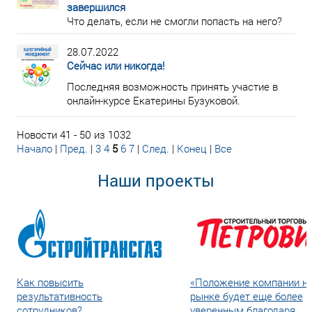
завершился
Что делать, если не смогли попасть на него?
28.07.2022
Сейчас или никогда!
Последняя возможность принять участие в
онлайн-курсе Екатерины Бузуковой.
Новости 41 - 50 из 1032
Начало
|
Пред.
|
3
4
5
6
7
|
След.
|
Конец
|
Все
Наши проекты
Как повысить
«Положение компании н
результативность
рынке будет еще более
сотрудников?
уверенным благодаря