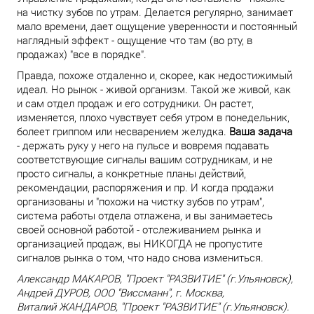
на чистку зубов по утрам. Делается регулярно, занимает
мало времени, дает ощущение уверенности и постоянный
наглядный эффект - ощущение что там (во рту, в
продажах) "все в порядке".
Правда, похоже отдаленно и, скорее, как недостижимый
идеал. Но рынок - живой организм. Такой же живой, как
и сам отдел продаж и его сотрудники. Он растет,
изменяется, плохо чувствует себя утром в понедельник,
болеет гриппом или несварением желудка.
Ваша задача
- держать руку у него на пульсе и вовремя подавать
соответствующие сигналы вашим сотрудникам, и не
просто сигналы, а конкретные планы действий,
рекомендации, распоряжения и пр. И когда продажи
организованы и "похожи на чистку зубов по утрам",
система работы отдела отлажена, и вы занимаетесь
своей основной работой - отслеживанием рынка и
организацией продаж, вы НИКОГДА не пропустите
сигналов рынка о том, что надо снова измениться.
Александр МАКАРОВ, "Проект "РАЗВИТИЕ" (г.Ульяновск),
Андрей ДУРОВ, ООО "Виссманн", г. Москва,
Виталий ЖАНДАРОВ, "Проект "РАЗВИТИЕ" (г.Ульяновск).