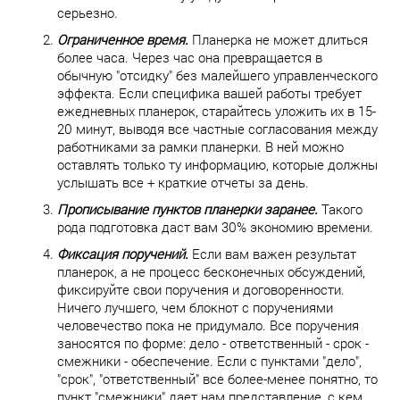
серьезно.
Ограниченное время.
Планерка не может длиться
более часа. Через час она превращается в
обычную "отсидку" без малейшего управленческого
эффекта. Если специфика вашей работы требует
ежедневных планерок, старайтесь уложить их в 15-
20 минут, выводя все частные согласования между
работниками за рамки планерки. В ней можно
оставлять только ту информацию, которые должны
услышать все + краткие отчеты за день.
Прописывание пунктов планерки заранее.
Такого
рода подготовка даст вам 30% экономию времени.
Фиксация поручений.
Если вам важен результат
планерок, а не процесс бесконечных обсуждений,
фиксируйте свои поручения и договоренности.
Ничего лучшего, чем блокнот с поручениями
человечество пока не придумало. Все поручения
заносятся по форме: дело - ответственный - срок -
смежники - обеспечение. Если с пунктами "дело",
"срок", "ответственный" все более-менее понятно, то
пункт "смежники" дает нам представление, с кем