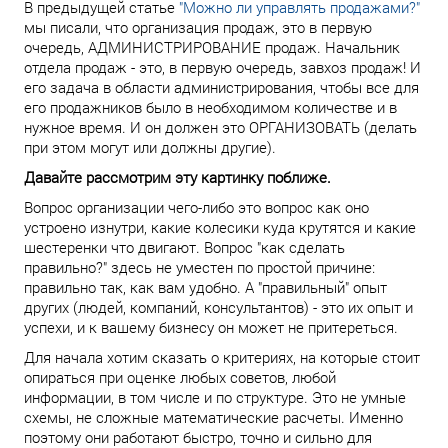
В предыдущей статье
"Можно ли управлять продажами?"
мы писали, что организация продаж, это в первую
очередь, АДМИНИСТРИРОВАНИЕ продаж. Начальник
отдела продаж - это, в первую очередь, завхоз продаж! И
его задача в области администрирования, чтобы все для
его продажников было в необходимом количестве и в
нужное время. И он должен это ОРГАНИЗОВАТЬ (делать
при этом могут или должны другие).
Давайте рассмотрим эту картинку поближе.
Вопрос организации чего-либо это вопрос как оно
устроено изнутри, какие колесики куда крутятся и какие
шестеренки что двигают. Вопрос "как сделать
правильно?" здесь не уместен по простой причине:
правильно так, как вам удобно. А "правильный" опыт
других (людей, компаний, консультантов) - это их опыт и
успехи, и к вашему бизнесу он может не притереться.
Для начала хотим сказать о критериях, на которые стоит
опираться при оценке любых советов, любой
информации, в том числе и по структуре. Это не умные
схемы, не сложные математические расчеты. Именно
поэтому они работают быстро, точно и сильно для