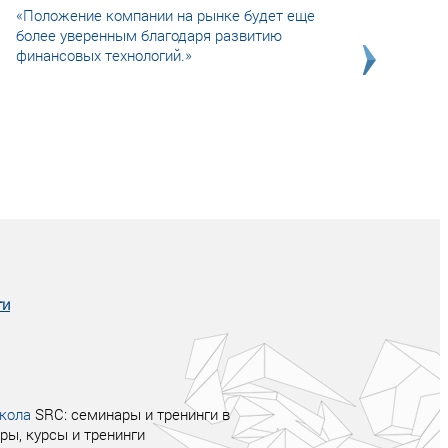
«Положение компании на рынке будет еще
более уверенным благодаря развитию
финансовых технологий.»
Совсем не сказочная история о том, как
после тренинга продажи в компании
увеличились в 2 раза.
ги
кола
SRC: семинары и тренинги в
ры, курсы и тренинги