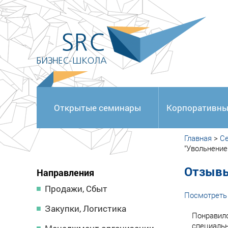
<
Открытые семинары
Корпоративны
Главная
>
С
"Увольнение
Отзывы
Направления
Продажи, Сбыт
Посмотреть 
Закупки, Логистика
Понравило
специальн