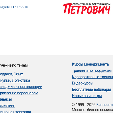
езультативность
еке человеческий ресурс,
м...»
Курсы менеджмента
учение по темам:
Тренинги по продажам
родажи, Сбыт
Корпоративные тренин
купки, Логистика
Видеокурсы
енеджмент организации
Бесплатные вебинары
равление персоналом
Навыковые игры
инансы
© 1999 - 2026
Бизнес-ш
аркетинг
Москве: бизнес семина
зничная торговля