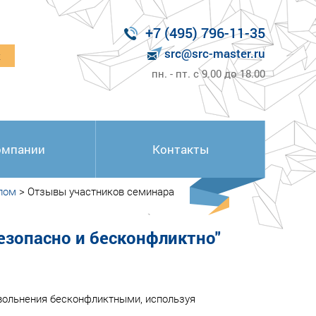
+7 (495) 796-11-35
src@src-master.ru
к
пн. - пт. с 9.00 до 18.00
омпании
Контакты
лом
>
Отзывы участников семинара
езопасно и бесконфликтно"
увольнения бесконфликтными, используя