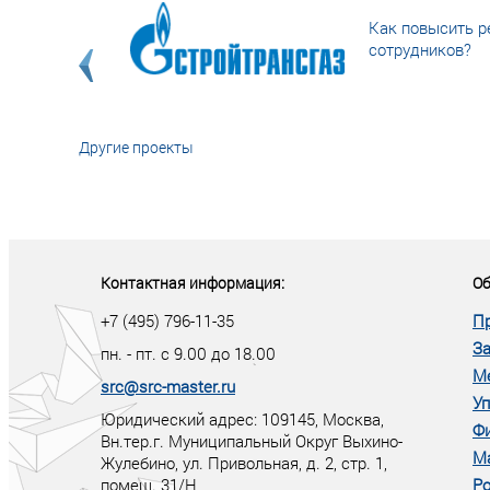
Как повысить р
сотрудников?
Другие проекты
«У кого в XXI в
тот правит миро
Контактная информация:
Об
+7 (495) 796-11-35
П
За
пн. - пт. с 9.00 до 18.00
М
src@src-master.ru
Уп
Юридический адрес: 109145, Москва,
Ф
Вн.тер.г. Муниципальный Округ Выхино-
М
Жулебино, ул. Привольная, д. 2, стр. 1,
помещ. 31/Н
Ро