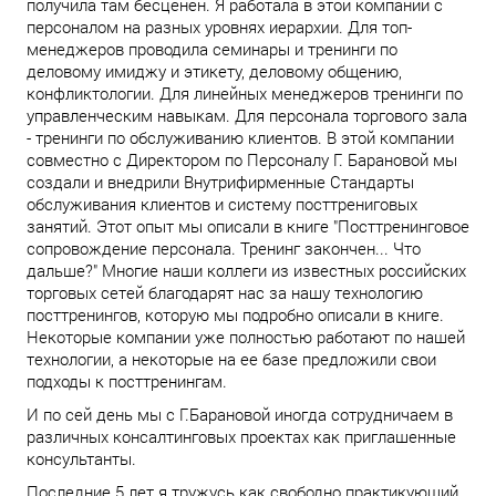
получила там бесценен. Я работала в этой компании с
персоналом на разных уровнях иерархии. Для топ-
менеджеров проводила семинары и тренинги по
деловому имиджу и этикету, деловому общению,
конфликтологии. Для линейных менеджеров тренинги по
управленческим навыкам. Для персонала торгового зала
- тренинги по обслуживанию клиентов. В этой компании
совместно с Директором по Персоналу Г. Барановой мы
создали и внедрили Внутрифирменные Стандарты
обслуживания клиентов и систему посттрениговых
занятий. Этот опыт мы описали в книге "Посттренинговое
сопровождение персонала. Тренинг закончен... Что
дальше?" Многие наши коллеги из известных российских
торговых сетей благодарят нас за нашу технологию
посттренингов, которую мы подробно описали в книге.
Некоторые компании уже полностью работают по нашей
технологии, а некоторые на ее базе предложили свои
подходы к посттренингам.
И по сей день мы с Г.Барановой иногда сотрудничаем в
различных консалтинговых проектах как приглашенные
консультанты.
Последние 5 лет я тружусь как свободно практикующий