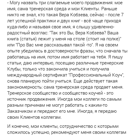
- Могу назвать три слагаемые моего продвижения: мое
имя, сама тренерская среда и мои Клиенты. Раньше
никто не знал, кто такая Вера Кобзева, сейчас - после 7
лет успешной практики и двух книг - всё чаще приходя
куда-либо и называя свое имя, я слышу удивленно-
радостный возглас: "Так это Вы, Вера Кобзева? Ваша
книга (статья) лежит у меня на столе (стоит на полке)"
или "Про Вас мне рассказывал такой -то". Я на своем
опыте убедилась в достоверности фразы, что сначала ты
работаешь на имя, потом имя работает на тебя. Я пишу
статьи, даю интервью, посещаю различные тренерские
Клубы, только что закончила учиться и получила
международный сертификат "Профессиональный Коуч",
снова планирую пойти учиться. Еще действует такая
закономерность: сама тренерская среда продает меня.
Тренерское сообщество и сообщество коучей - это
источник продвижения. Иногда мои коллеги по самым
разным причинам не могут работать с каким-то
Заказчиком и передают его мне. Иногда, я передаю
своих Клиентов коллегам.
И конечно, мои клиенты, сотрудничество с которыми
сложилось успешно, рекомендуют меня своим коллегам