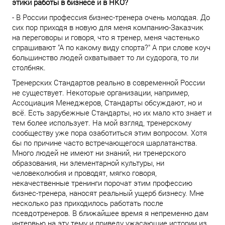
этики работы в бизнесе и в НКО?
- В России профессия бизнес-тренера очень молодая. До
сих пор приходя в новую для меня компанию-Заказчик
на переговоры и говоря, что я тренер, меня частенько
спрашивают "А по какому виду спорта?" А при слове коуч
большинство людей охватывает то ли судорога, то ли
столбняк.
Тренерских Стандартов реально в современной России
не существует. Некоторые организации, например,
Ассоциация Менеджеров, Стандарты обсуждают, но и
всё. Есть зарубежные Стандарты, но их мало кто знает и
тем более использует. На мой взгляд, тренерскому
сообществу уже пора озаботиться этим вопросом. Хотя
бы по причине часто встречающегося шарлатанства.
Много людей не имеют ни знаний, ни тренерского
образования, ни элементарной культуры, ни
человеколюбия и проводят, мягко говоря,
некачественные тренинги порочат этим профессию
бизнес-тренера, наносят реальный ущерб бизнесу. Мне
несколько раз приходилось работать после
псевдотренеров. В ближайшее время я непременно дам
интервью на эту тему и приведу ужасающие истории из