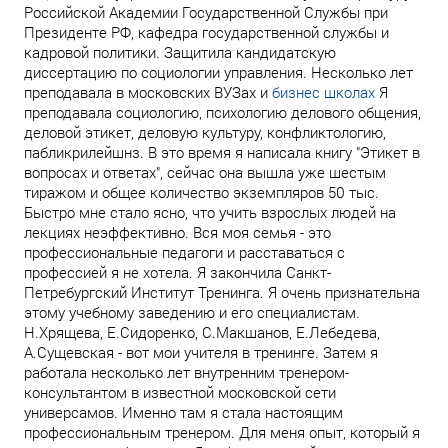
Российской Академии Государственной Службы при
Президенте РФ, кафедра государственной службы и
кадровой политики. Защитила кандидатскую
диссертацию по социологии управления. Несколько лет
преподавала в московских ВУЗах и
бизнес школах
Я
преподавала социологию, психологию делового общения,
деловой этикет, деловую культуру, конфликтологию,
пабликрилейшнз. В это время я написала книгу "Этикет в
вопросах и ответах", сейчас она вышла уже шестым
тиражом и общее количество экземпляров 50 тыс.
Быстро мне стало ясно, что учить взрослых людей на
лекциях неэффективно. Вся моя семья - это
профессиональные педагоги и расставаться с
профессией я не хотела. Я закончила Санкт-
Петребургский Институт Тренинга. Я очень признательна
этому учебному заведению и его специалистам.
Н.Хрящева, Е.Сидоренко, С.Макшанов, Е.Лебедева,
А.Сущевская - вот мои учителя в тренинге. Затем я
работала несколько лет внутренним тренером-
консультантом в известной московской сети
универсамов. Именно там я стала настоящим
профессиональным тренером. Для меня опыт, который я