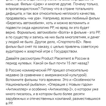
меньше. Фильм «Цирк» и многие другие. Почему только,
в пропагандистских? Потому что в стране тотального
дефицита, и так все относительно неплохого качества,
продавалась «на ура». Например, всеми любимый фильм
«Берегись автомобиля», хоть и можно вспомнить и
подвести сюда идеологию PP, но вряд ли это будет
верно. Формально, автомобили «Волга» в фильме - это PP,
а по существу и запись на них была многолетняя, и денег
у людей не было. Другое дело, «Спортлото-82». Явно
фильм был снят по заказу, с целью привлечь советскую
аудиторию к азартной игре с Государством.
Давайте рассмотрим Product Placement в России в
период нулевых. Какой он был почти 15 лет назад?
В Россию коммерческий PP пришел относительно
недавно (в сравнении с американской культурой).
Вспомните фильмы того времени. Это и «Особенности
Национальной рыбалки», «Операция с Новым годом»
«Антикиллер» и особенно «Антикиллер-2», о котором уже
много писалось, и в котором было более десяти
зарубежных и отечественных компаний, разместившихся
в PP.