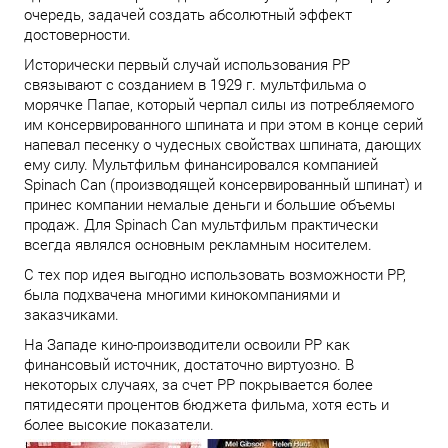
очередь, задачей создать абсолютный эффект
достоверности.
Исторически первый случай использования PP
связывают с созданием в 1929 г. мультфильма о
морячке Папае, который черпал силы из потребляемого
им консервированного шпината и при этом в конце серий
напевал песенку о чудесных свойствах шпината, дающих
ему силу. Мультфильм финансировался компанией
Spinach Can (производящей консервированный шпинат) и
принес компании немалые деньги и большие объемы
продаж. Для Spinach Can мультфильм практически
всегда являлся основным рекламным носителем.
С тех пор идея выгодно использовать возможности PP,
была подхвачена многими кинокомпаниями и
заказчиками.
На Западе кино-производители освоили PP как
финансовый источник, достаточно виртуозно. В
некоторых случаях, за счет PP покрывается более
пятидесяти процентов бюджета фильма, хотя есть и
более высокие показатели.