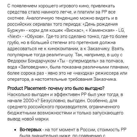
С появлением хорошего игрового кино, привлекать
средства стало намного легче, и платили за PP все
охотнее. Аналогичную тенденцию можно видеть и в
российских сериалах того периода: «День рождения
Буржуя» - корм для кошек «Вискас», « Каменская» - LG,
«Next» - «Обухов». Где-то это сделано тонко, где-то более
грубо, но в большей степени это претензия должна
адресоваться не к кинокомпании, а к Заказчику. Взять
популярные тогда реалити-шоу. Так, например, в шоу с
Федором Бондарчуком «Ты - супермодель» за полчаса,
вода «Заповедник», была показана различными планами,
более сорока раз - явно это не «находка» режиссера или
оператора, а настоятельные требования Заказчика.
Product Placement- почему это было выгодно?
Насколько выгоден и эффективен PP был уже тогда, в
начале 2000-х? Безусловно, выгоден. Особенно, для
среднего российского производителя, ограниченного
бюджетными возможностями и только запускающего
вывод новой марки.
Во-первых
- на тот момент в России, стоимость PP
была значительно ниже, по сравнению с