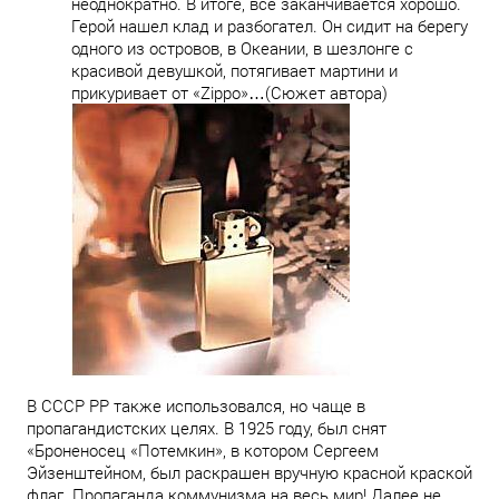
неоднократно. В итоге, все заканчивается хорошо.
Герой нашел клад и разбогател. Он сидит на берегу
одного из островов, в Океании, в шезлонге с
красивой девушкой, потягивает мартини и
прикуривает от «Zippo»…(Сюжет автора)
В СССР PP также использовался, но чаще в
пропагандистских целях. В 1925 году, был снят
«Броненосец «Потемкин», в котором Сергеем
Эйзенштейном, был раскрашен вручную красной краской
флаг. Пропаганда коммунизма на весь мир! Далее не