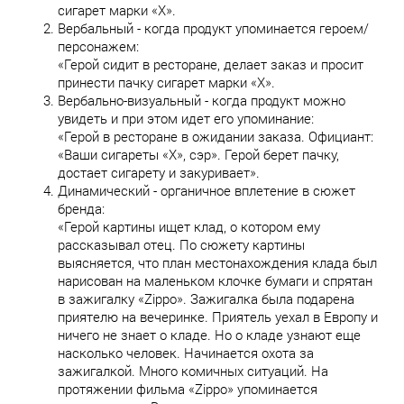
сигарет марки «Х».
Вербальный - когда продукт упоминается героем/
персонажем:
«Герой сидит в ресторане, делает заказ и просит
принести пачку сигарет марки «Х».
Вербально-визуальный - когда продукт можно
увидеть и при этом идет его упоминание:
«Герой в ресторане в ожидании заказа. Официант:
«Ваши сигареты «Х», сэр». Герой берет пачку,
достает сигарету и закуривает».
Динамический - органичное вплетение в сюжет
бренда:
«Герой картины ищет клад, о котором ему
рассказывал отец. По сюжету картины
выясняется, что план местонахождения клада был
нарисован на маленьком клочке бумаги и спрятан
в зажигалку «Zippo». Зажигалка была подарена
приятелю на вечеринке. Приятель уехал в Европу и
ничего не знает о кладе. Но о кладе узнают еще
насколько человек. Начинается охота за
зажигалкой. Много комичных ситуаций. На
протяжении фильма «Zippo» упоминается