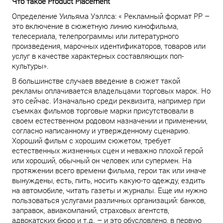
Что такое Product Placement
Определение Уильяма Уэллса: « Рекламный формат PP –
это включение в сюжетную линию кинофильма,
телесериала, телепрограммы или литературного
произведения, марочных идентификаторов, товаров или
услуг в качестве характерных составляющих поп-
культуры».
В большинстве случаев введение в сюжет такой
рекламы оплачивается владельцами торговых марок. Но
это сейчас. Изначально среди реквизита, например при
съемках фильмов торговые марки присутствовали в
своем естественном родовом назначении и применении,
согласно написанному и утвержденному сценарию.
Хороший фильм с хорошим сюжетом, требует
естественных жизненных сцен и неважно плохой герой
или хороший, обычный он человек или супермен. На
протяжении всего времени фильма, герои так или иначе
вынуждены, есть, пить, носить какую-то одежду, ездить
на автомобиле, читать газеты и журналы. Еще им нужно
пользоваться услугами различных организаций: банков,
заправок, авиакомпаний, страховых агентств,
адвокатских бюро и т.д. – и это обусловлено, в первую