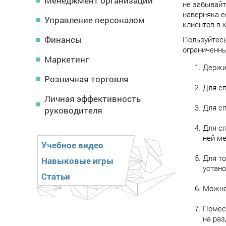
Менеджмент организации
не забывайт
наверняка е
Управление персоналом
клиентов в 
Финансы
Пользуйтесь
ограниченны
Маркетинг
Держи
Розничная торговля
Для с
Личная эффективность
Для сп
руководителя
Для сп
ней ме
Учебное видео
Для то
Навыковые игры
устано
Статьи
Можно
Помес
на ра