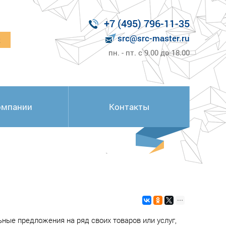
+7 (495) 796-11-35
src@src-master.ru
к
пн. - пт. с 9.00 до 18.00
омпании
Контакты
ные предложения на ряд своих товаров или услуг,