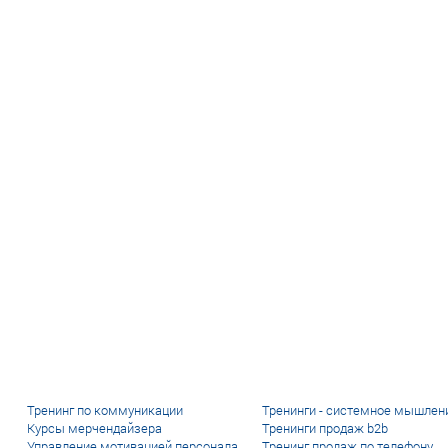
Тренинг по коммуникации
Тренинги - системное мышлен
Курсы мерчендайзера
Тренинги продаж b2b
Управление мотивацией персонала
Тренинг продаж по телефону