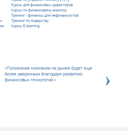
Курсы для финансовых директоров
Курсы по финансовому анализу
Тренинг - финансы для нефинансистов
м
Тренинг по лидерству
ию
Курсы E-learning
«Положение компании на рынке будет еще
более уверенным благодаря развитию
финансовых технологий.»
Совсем не сказочная история о том, как
после тренинга продажи в компании