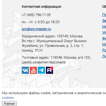
Контактная информация:
Об
+7 (495) 796-11-35
П
За
пн. - пт. с 9.00 до 18.00
М
src@src-master.ru
Уп
Юридический адрес: 109145, Москва,
Ф
Вн.тер.г. Муниципальный Округ Выхино-
М
Жулебино, ул. Привольная, д. 2, стр. 1,
помещ. 31/Н
Ро
Ли
Почтовый адрес:
119048
,
Москва
, а/я
100
,
Центр развития персонала
Мы используем файлы cookie, метрические и аналитические с
cookies
Хорошо