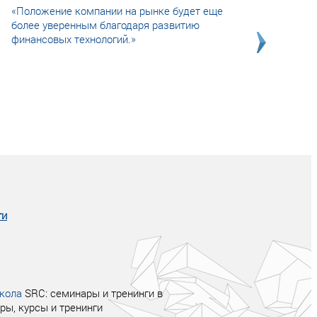
«Положение компании на рынке будет еще
более уверенным благодаря развитию
финансовых технологий.»
Совсем не сказочная история о том, как
после тренинга продажи в компании
увеличились в 2 раза.
ги
кола
SRC: семинары и тренинги в
ры, курсы и тренинги