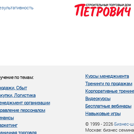
езультативность
еке человеческий ресурс,
м...»
Курсы менеджмента
учение по темам:
Тренинги по продажам
родажи, Сбыт
Корпоративные тренин
купки, Логистика
Видеокурсы
енеджмент организации
Бесплатные вебинары
равление персоналом
Навыковые игры
инансы
© 1999 - 2026
Бизнес-ш
аркетинг
Москве: бизнес семина
зничная торговля