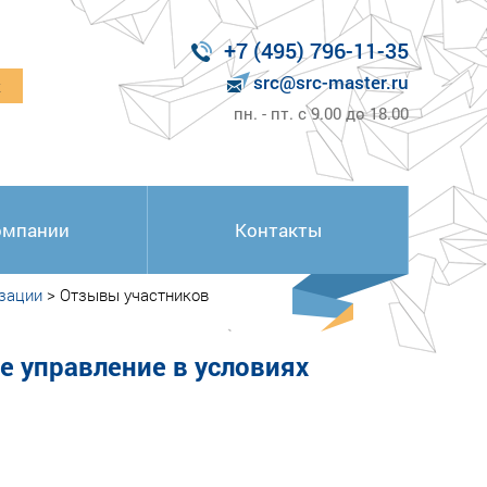
+7 (495) 796-11-35
src@src-master.ru
к
пн. - пт. с 9.00 до 18.00
омпании
Контакты
зации
>
Отзывы участников
е управление в условиях