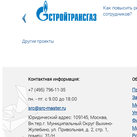
Как повысить р
сотрудников?
Другие проекты
«У кого в XXI в
тот правит миро
Контактная информация:
Об
+7 (495) 796-11-35
П
За
пн. - пт. с 9.00 до 18.00
М
src@src-master.ru
Уп
Юридический адрес: 109145, Москва,
Ф
Вн.тер.г. Муниципальный Округ Выхино-
М
Жулебино, ул. Привольная, д. 2, стр. 1,
помещ. 31/Н
Ро