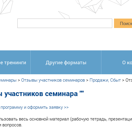
Поис
е тренинги
Другие форматы
О к
еминары
>
Отзывы участников семинаров
>
Продажи, Сбыт
>
От
 участников семинара ""
программу и оформить заявку >>
льзовать весь основной материал (рабочую тетрадь, презентаци
и вопросов.