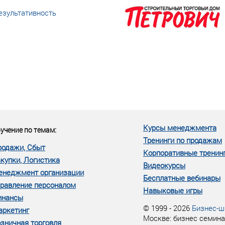
езультативность
еке человеческий ресурс,
м...»
Курсы менеджмента
учение по темам:
Тренинги по продажам
родажи, Сбыт
Корпоративные тренин
купки, Логистика
Видеокурсы
енеджмент организации
Бесплатные вебинары
равление персоналом
Навыковые игры
инансы
© 1999 - 2026
Бизнес-ш
аркетинг
Москве: бизнес семина
зничная торговля