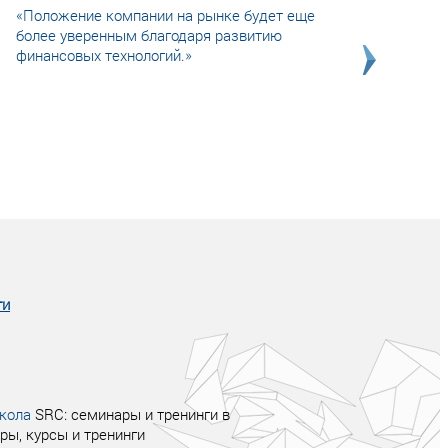
«Положение компании на рынке будет еще
более уверенным благодаря развитию
финансовых технологий.»
Совсем не сказочная история о том, как
после тренинга продажи в компании
увеличились в 2 раза.
ги
кола
SRC: семинары и тренинги в
ры, курсы и тренинги