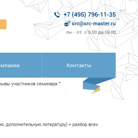
+7 (495) 796-11-35
src@src-master.ru
к
пн. - пт. с 9.00 до 18.00
омпании
Контакты
зывы участников семинара ""
ю, дополнительную литературу) + разбор всех