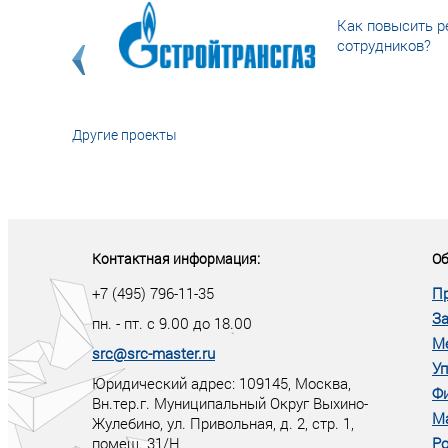
Как повысить р
сотрудников?
Другие проекты
«У кого в XXI в
тот правит миро
Контактная информация:
Об
+7 (495) 796-11-35
П
За
пн. - пт. с 9.00 до 18.00
М
src@src-master.ru
Уп
Юридический адрес: 109145, Москва,
Ф
Вн.тер.г. Муниципальный Округ Выхино-
М
Жулебино, ул. Привольная, д. 2, стр. 1,
помещ. 31/Н
Ро