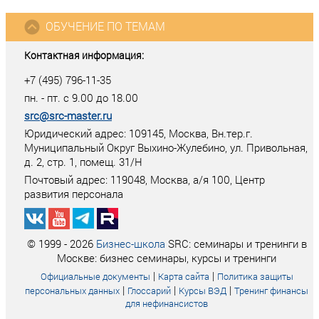
ОБУЧЕНИЕ ПО ТЕМАМ
Контактная информация:
+7 (495) 796-11-35
пн. - пт. с 9.00 до 18.00
src@src-master.ru
Юридический адрес: 109145, Москва, Вн.тер.г.
Муниципальный Округ Выхино-Жулебино, ул. Привольная,
д. 2, стр. 1, помещ. 31/Н
Почтовый адрес:
119048
,
Москва
, а/я
100
, Центр
развития персонала
© 1999 - 2026
Бизнес-школа
SRC: семинары и тренинги в
Москве: бизнес семинары, курсы и тренинги
|
|
Официальные документы
Карта сайта
Политика защиты
|
|
|
персональных данных
Глоссарий
Курсы ВЭД
Тренинг финансы
для нефинансистов