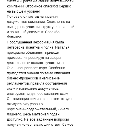
системы регламентации деятельности
компании. Огромное спасибо! Сервис
на высшем уровне!
Понравился метод написания
документов компании. Сложно, но на
выходе получается структурированный
и понятный документ. Спасибо
большое!
Прослушанная информация была
интересна, понятна и полна. Наталья
прекрасно объясняет, приводя
примеры и проецируя на сферы
деятельности каждого участника.
Очень понравился курс. Особенно
пригодятся знания по теме описания
бизнес-процессов и написание
регламентов, правила составления
схем и написание документов,
инструменты для составления схем.
Организация семинара соответствует
ожидаемому уровню.
Курс очень содержательный, ничего
лишнего. Весь материал подан
доступно. На все заданные вопросы
получен исчерпывающий ответ. Самое