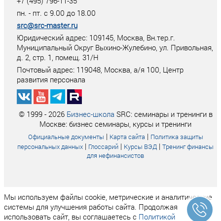
+7 (495) 796-11-35
пн. - пт. с 9.00 до 18.00
src@src-master.ru
Юридический адрес: 109145, Москва, Вн.тер.г.
Муниципальный Округ Выхино-Жулебино, ул. Привольная,
д. 2, стр. 1, помещ. 31/Н
Почтовый адрес:
119048
,
Москва
, а/я
100
, Центр
развития персонала
© 1999 - 2026
Бизнес-школа
SRC: семинары и тренинги в
Москве: бизнес семинары, курсы и тренинги
|
|
Официальные документы
Карта сайта
Политика защиты
|
|
|
персональных данных
Глоссарий
Курсы ВЭД
Тренинг финансы
для нефинансистов
Мы используем файлы cookie, метрические и аналитические
системы для улучшения работы сайта. Продолжая
использовать сайт, вы соглашаетесь с
Политикой