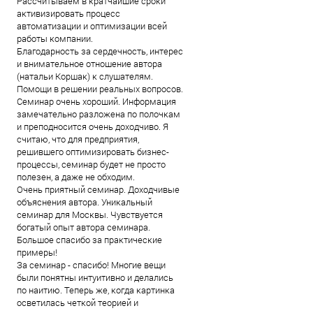
Рассчитываем в кратчайшие сроки
активизировать процесс
автоматизации и оптимизации всей
работы компании.
Благодарность за сердечность, интерес
и внимательное отношение автора
(натальи Коршак) к слушателям.
Помощи в решении реальных вопросов.
Семинар очень хороший. Информация
замечательно разложена по полочкам
и преподносится очень доходчиво. Я
считаю, что для предприятия,
решившего оптимизировать бизнес-
процессы, семинар будет не просто
полезен, а даже не обходим.
Очень приятный семинар. Доходчивые
объяснения автора. Уникальный
семинар для Москвы. Чувствуется
богатый опыт автора семинара.
Большое спасибо за практические
примеры!
За семинар - спасибо! Многие вещи
были понятны интуитивно и делались
по наитию. Теперь же, когда картинка
осветилась четкой теорией и