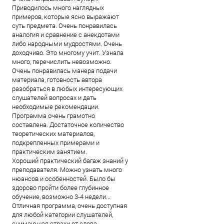
Приводилось много наглядных
примеров, которые ясно выражают
суть предмета. Очень понравилась
аналогия и сравнение с анекдотами
либо народными мудростями. Очень
доходчиво. Это многому учит. Узнала
много, перечислить невозможно.
Очень понравилась манера подачи
материала, готовность автора
разобраться в любых интересующих
слушателей вопросах и дать
необходимые рекомендации.
Программа очень грамотно
составлена. Достаточное количество
теоретических материалов,
подкрепленных примерами и
практическим занятием.
Хороший практический багаж знаний у
преподавателя. Можно узнать много
нюансов и особенностей. Было бы
здорово пройти более глубинное
обучение, возможно 3-4 недели...
Отличная программа, очень доступная
для любой категории слушателей,
снимающая страхи от слова