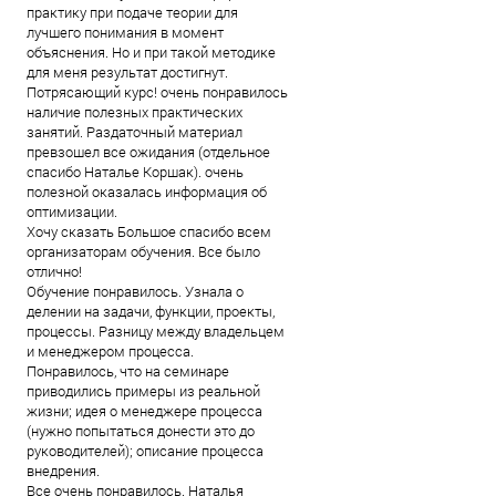
практику при подаче теории для
лучшего понимания в момент
объяснения. Но и при такой методике
для меня результат достигнут.
Потрясающий курс! очень понравилось
наличие полезных практических
занятий. Раздаточный материал
превзошел все ожидания (отдельное
спасибо Наталье Коршак). очень
полезной оказалась информация об
оптимизации.
Хочу сказать Большое спасибо всем
организаторам обучения. Все было
отлично!
Обучение понравилось. Узнала о
делении на задачи, функции, проекты,
процессы. Разницу между владельцем
и менеджером процесса.
Понравилось, что на семинаре
приводились примеры из реальной
жизни; идея о менеджере процесса
(нужно попытаться донести это до
руководителей); описание процесса
внедрения.
Все очень понравилось. Наталья