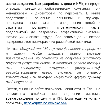
вознаграждения. Как разработать цели и KPI»
, в первую
очередь, пригодится собственникам компаний, топ-
менеджерам и директорам по персоналу. В книге
представлены основные принципы и подходы,
последовательные шаги от определения целей и
стратегии (построения стратегической карты
предприятия) до разработки эффективной системы
мотивации и оплаты труда. Все рекомендации автора
подкрепляются примерами из российской практики.
Цитата:
«Задумайтесь! Мы тратим финансовые средства
и время, чтобы внедрить новую систему
вознаграждения, но почему-то не получаем ощутимого
прироста результативности и зачастую делаем выводы,
что, по-видимому, сотрудники (консультанты),
разрабатывающие новую систему, не очень-то
компетентны, или находим какую-либо другую причину
этой неудачи...»
.
Кстати, у нас на сайте появилась новая статья Елены о
возможных ошибках при внедрении системы
вознаграждения по целям и KPI. Если еще не успели
прочитать,
переходите по ссылке >>>