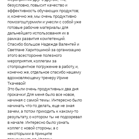
безусловно, повысит качество и
эффективность обучающих продуктов;
и, конечно же, мы очень продуктивно
помозгоштурмили и унесли с собой уже
готовые рабочие материалы для
дальнейшего использования их в
рамках развития компетенций.
Спасибо большое Надежде Валентей и
Светлане Харитошиной за организацию
этого всесторонне полезного
мероприятия, коллегам за
стопроцентное погружение в работу, и,
конечно же, отдельное спасибо нашему
вдохновляющему тренеру Ирине
Ткачевой!
Это были очень продуктивных два дня
прокачки! Для меня было все новое,
начиная с самой темы. Интересно было
начинать что-то делать, еще не зная
зачем, а потом приходить к какому-то
результату, о котором ты не подозревал
в начале. Интересно было узнать
коллег с новой стороны, а с
некоторыми в принципе