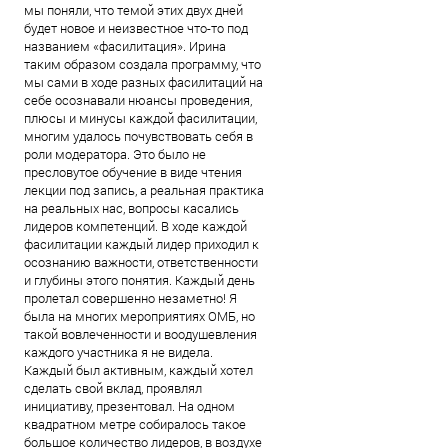
мы поняли, что темой этих двух дней
будет новое и неизвестное что-то под
названием «фасилитация». Ирина
таким образом создала программу, что
мы сами в ходе разных фасилитаций на
себе осознавали нюансы проведения,
плюсы и минусы каждой фасилитации,
многим удалось почувствовать себя в
роли модератора. Это было не
пресловутое обучение в виде чтения
лекции под запись, а реальная практика
на реальных нас, вопросы касались
лидеров компетенций. В ходе каждой
фасилитации каждый лидер приходил к
осознанию важности, ответственности
и глубины этого понятия. Каждый день
пролетал совершенно незаметно! Я
была на многих мероприятиях ОМБ, но
такой вовлеченности и воодушевления
каждого участника я не видела.
Каждый был активным, каждый хотел
сделать свой вклад, проявлял
инициативу, презентовал. На одном
квадратном метре собиралось такое
большое количество лидеров, в воздухе