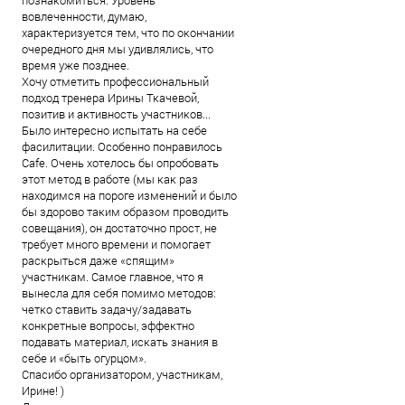
познакомиться. Уровень
вовлеченности, думаю,
характеризуется тем, что по окончании
очередного дня мы удивлялись, что
время уже позднее.
Хочу отметить профессиональный
подход тренера Ирины Ткачевой,
позитив и активность участников...
Было интересно испытать на себе
фасилитации. Особенно понравилось
Cafe. Очень хотелось бы опробовать
этот метод в работе (мы как раз
находимся на пороге изменений и было
бы здорово таким образом проводить
совещания), он достаточно прост, не
требует много времени и помогает
раскрыться даже «спящим»
участникам. Самое главное, что я
вынесла для себя помимо методов:
четко ставить задачу/задавать
конкретные вопросы, эффектно
подавать материал, искать знания в
себе и «быть огурцом».
Спасибо организатором, участникам,
Ирине! )