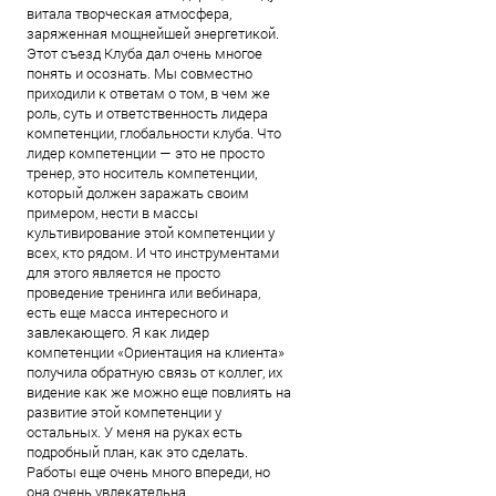
витала творческая атмосфера,
заряженная мощнейшей энергетикой.
Этот съезд Клуба дал очень многое
понять и осознать. Мы совместно
приходили к ответам о том, в чем же
роль, суть и ответственность лидера
компетенции, глобальности клуба. Что
лидер компетенции — это не просто
тренер, это носитель компетенции,
который должен заражать своим
примером, нести в массы
культивирование этой компетенции у
всех, кто рядом. И что инструментами
для этого является не просто
проведение тренинга или вебинара,
есть еще масса интересного и
завлекающего. Я как лидер
компетенции «Ориентация на клиента»
получила обратную связь от коллег, их
видение как же можно еще повлиять на
развитие этой компетенции у
остальных. У меня на руках есть
подробный план, как это сделать.
Работы еще очень много впереди, но
она очень увлекательна.