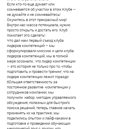
Если кто-то еще думает или
сомневается об участии в этом Клубе –
не думайте и не сомневайтесь!
Окунитесь в этот прекрасный мир!
Внутри нас масса потенциала, нужно
просто открыть и достать его. Клуб
помогает это сделать!
Что дал нам первый съезд клуба
лидеров компетенций – мы
сформулировали миссию и цели клуба
лидеров компетенций; мы в полной
мере осознали, что лидер компетенции
– это история не только про то, чтобы
подготовить и провести тренинг, что на
лидере компетенции лежит гораздо
бОльшая ответственность за
постоянное развитие компетенции у
сотрудников компании; мы
получили набор методик управляемого
обсуждения, полезных для быстрого
поиска решений, теперь главное начать
применять их на практике; мы
поделились опытом и лайф-хаками в
подготовке и проведении обучающих
мероприятий друг с другом, что,