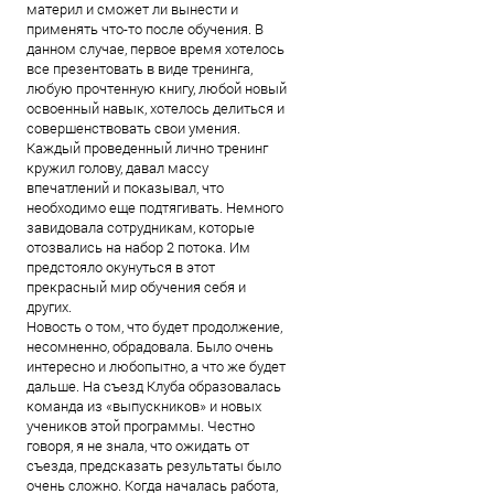
материл и сможет ли вынести и
применять что-то после обучения. В
данном случае, первое время хотелось
все презентовать в виде тренинга,
любую прочтенную книгу, любой новый
освоенный навык, хотелось делиться и
совершенствовать свои умения.
Каждый проведенный лично тренинг
кружил голову, давал массу
впечатлений и показывал, что
необходимо еще подтягивать. Немного
завидовала сотрудникам, которые
отозвались на набор 2 потока. Им
предстояло окунуться в этот
прекрасный мир обучения себя и
других.
Новость о том, что будет продолжение,
несомненно, обрадовала. Было очень
интересно и любопытно, а что же будет
дальше. На съезд Клуба образовалась
команда из «выпускников» и новых
учеников этой программы. Честно
говоря, я не знала, что ожидать от
съезда, предсказать результаты было
очень сложно. Когда началась работа,