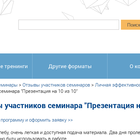
Поис
е тренинги
Другие форматы
О к
еминары
>
Отзывы участников семинаров
>
Личная эффективнос
семинара "Презентация на 10 из 10"
 участников семинара "Презентация на
программу и оформить заявку >>
лебу, очень легкая и доступная подача материала. Два дня проле
но буду использовать в работе.