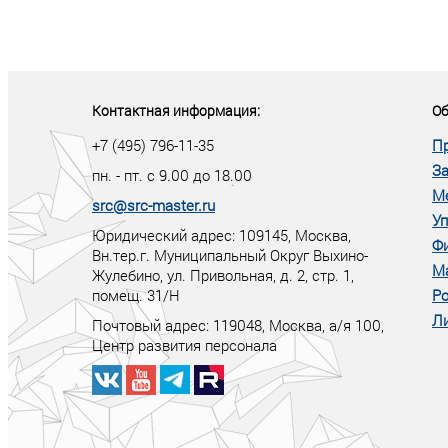
«У кого в XXI в
тот правит миро
Контактная информация:
Об
+7 (495) 796-11-35
П
За
пн. - пт. с 9.00 до 18.00
М
src@src-master.ru
Уп
Юридический адрес: 109145, Москва,
Ф
Вн.тер.г. Муниципальный Округ Выхино-
М
Жулебино, ул. Привольная, д. 2, стр. 1,
помещ. 31/Н
Ро
Ли
Почтовый адрес:
119048
,
Москва
, а/я
100
,
Центр развития персонала