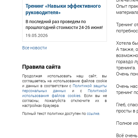
Тренинг «Навыки эффективного
Опыт прак
руководителя»
материала
В последний раз проведем по
Тренинг о
прошлогодней стоимости 24-26 июня!
потребнос
19.05.2026
Хотела бы
Все новости
А также, 
возможнос
гораздо л
Правила сайта
тренинга.
Очень пон
Продолжая использовать наш сайт, вы
соглашаетесь на использование файлов cookie
Очень нас
и данных в соответствии с
Политикой защиты
персональных данных
и с
Политикой
тренинг п
использования файлов cookies
. Если вы не
согласны, пожалуйста отключите их в
Глеб, спа
настройках браузера.
просты в 
Полный текст политики доступен по
ссылке
.
Полное из
Всё очень