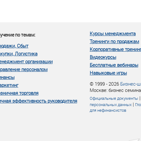
еке человеческий ресурс,
м...»
Курсы менеджмента
учение по темам:
Тренинги по продажам
родажи, Сбыт
Корпоративные тренин
купки, Логистика
Видеокурсы
енеджмент организации
Бесплатные вебинары
равление персоналом
Навыковые игры
инансы
© 1999 - 2026
Бизнес-ш
аркетинг
Москве: бизнес семина
зничная торговля
Официальные документы
чная эффективность руководителя
|
персональных данных
Гл
для нефинансистов