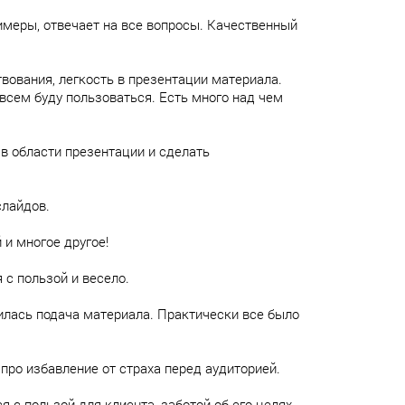
имеры, отвечает на все вопросы. Качественный
вования, легкость в презентации материала.
 всем буду пользоваться. Есть много над чем
в области презентации и сделать
слайдов.
 и многое другое!
 с пользой и весело.
илась подача материала. Практически все было
ро избавление от страха перед аудиторией.
 с пользой для клиента, заботой об его целях.