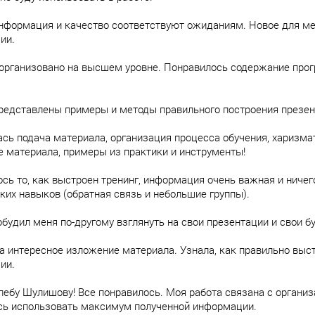
нформация и качество соответствуют ожиданиям. Новое для мен
ии.
организовано на высшем уровне. Понравилось содержание про
редставлены примеры и методы правильного построения презен
сь подача материала, организация процесса обучения, харизмат
 материала, примеры из практики и инструменты!
сь то, как выстроен тренинг, информация очень важная и ничег
ких навыков (обратная связь и небольшие группы).
обудил меня по-другому взглянуть на свои презентации и свои 
а интересное изложение материала. Узнала, как правильно выст
ии.
лебу Шулишову! Все понравилось. Моя работа связана с органи
сь использовать максимум полученной информации.