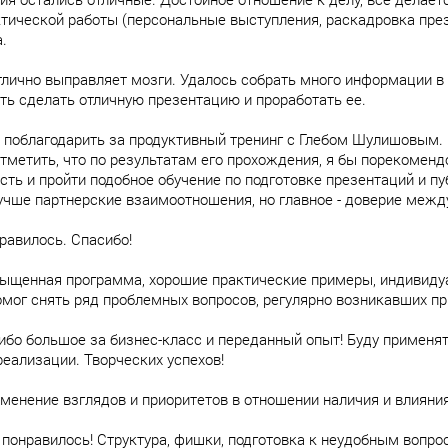
тической работы (персональные выступления, раскадровка през
.
тлично выправляет мозги. Удалось собрать много информации в 
ть сделать отличную презентацию и проработать ее.
 поблагодарить за продуктивный тренинг с Глебом Шулишовым.
отметить, что по результатам его прохождения, я бы порекомен
ть и пройти подобное обучение по подготовке презентаций и п
учше партнерские взаимоотношения, но главное - доверие межд
равилось. Спасибо!
ыщенная программа, хорошие практические примеры, индивиду
омог снять ряд проблемных вопросов, регулярно возникавших пр
сибо большое за бизнес-класс и переданный опыт! Буду применя
реализации. Творческих успехов!
менение взглядов и приоритетов в отношении наличия и влияни
 понравилось! Структура, фишки, подготовка к неудобным вопрос