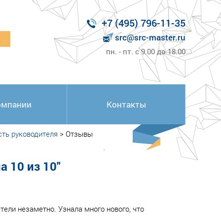
+7 (495) 796-11-35
src@src-master.ru
к
пн. - пт. с 9.00 до 18.00
омпании
Контакты
ть руководителя
>
Отзывы
 10 из 10"
тели незаметно. Узнала много нового, что