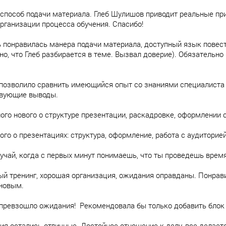
способ подачи материала. Глеб Шулишов приводит реальные пр
организации процесса обучения. Спасибо!
 понравилась манера подачи материала, доступный язык повест
но, что Глеб разбирается в теме. Вызвал доверие). Обязательно
позволило сравнить имеющийся опыт со знаниями специалиста 
твующие выводы.
ого нового о структуре презентации, раскадровке, оформлении 
ого о презентациях: структура, оформление, работа с аудиторией
лучай, когда с первых минут понимаешь, что ты проведешь время
й тренинг, хорошая организация, ожидания оправданы. Понрав
новым.
превзошло ожидания! Рекомендовала бы только добавить блок п
ия остались отличные. Достойное отношение к делу, все делается