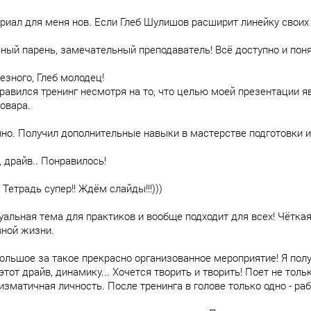
риал для меня нов. Если Глеб Шулишов расширит линейку своих 
чный парень, замечательный преподаватель! Всё доступно и поня
езного, Глеб молодец!
равился тренинг несмотря на то, что целью моей презентации я
овара.
но. Получил дополнительные навыки в мастерстве подготовки и
 драйв.. Понравилось!
 Тетрадь супер!! Ждём слайды!!!)))
уальная тема для практиков и вообще подходит для всех! Чётка
ной жизни.
ольшое за такое прекрасно организованное мероприятие! Я полу
этот драйв, динамику... Хочется творить и творить! Поет не толь
изматичная личность. После тренинга в голове только одно - ра