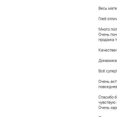
Весь мате
Глеб отли
Много пол
Очень пон
продажа т
Качествен
Динамика,
Всё супер!
Очень акт
повседнев
Спасибо б
чувствую 
Очень хар