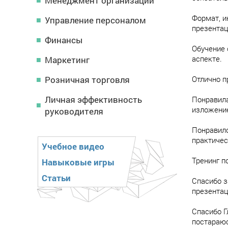
Менеджмент организации
Формат, и
Управление персоналом
презентац
Финансы
Обучение 
аспекте.
Маркетинг
Розничная торговля
Отлично п
Личная эффективность
Понравила
изложение
руководителя
Понравило
практичес
Учебное видео
Тренинг п
Навыковые игры
Статьи
Спасибо з
презентац
Спасибо Г
постараю