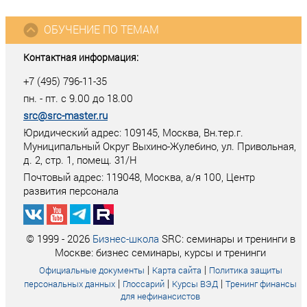
ОБУЧЕНИЕ ПО ТЕМАМ
Контактная информация:
+7 (495) 796-11-35
пн. - пт. с 9.00 до 18.00
src@src-master.ru
Юридический адрес: 109145, Москва, Вн.тер.г.
Муниципальный Округ Выхино-Жулебино, ул. Привольная,
д. 2, стр. 1, помещ. 31/Н
Почтовый адрес:
119048
,
Москва
, а/я
100
, Центр
развития персонала
© 1999 - 2026
Бизнес-школа
SRC: семинары и тренинги в
Москве: бизнес семинары, курсы и тренинги
|
|
Официальные документы
Карта сайта
Политика защиты
|
|
|
персональных данных
Глоссарий
Курсы ВЭД
Тренинг финансы
для нефинансистов