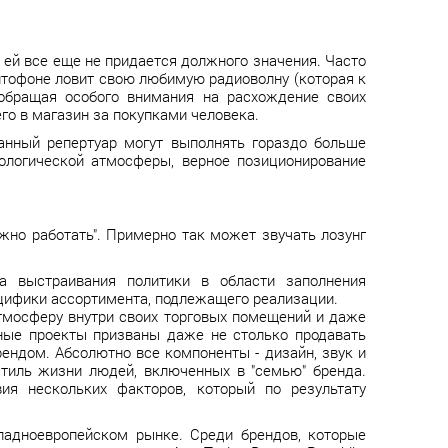
 ей все еще не придается должного значения. Часто
офоне ловит свою любимую радиоволну (которая к
обращая особого внимания на расхождение своих
о в магазин за покупками человека.
анный репертуар могут выполнять гораздо больше
ологической атмосферы, верное позиционирование
жно работать". Примерно так может звучать лозунг
 выстраивания политики в области заполнения
ецифики ассортимента, подлежащего реализации.
мосферу внутри своих торговых помещений и даже
ные проекты призваны даже не столько продавать
ендом. Абсолютно все компоненты - дизайн, звук и
тиль жизни людей, включенных в "семью" бренда.
ия нескольких факторов, который по результату
падноевропейском рынке. Среди брендов, которые