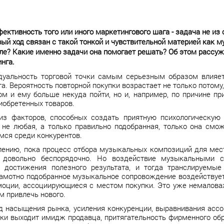
ективность того или иного маркетингового шага - задача не из
ый ход связан с такой тонкой и чувствительной материей как 
ле? Какие именно задачи она помогает решать? Об этом рассуж
нга.
уальность торговой точки самым серьезным образом влияет 
а. Вероятность повторной покупки возрастает не только потом
ом и ему больше некуда пойти, но и, например, по причине п
иобретенных товаров.
из факторов, способных создать приятную психологическую
 не любая, а только правильно подобранная, только она см
ся среди конкурентов.
ению, пока процесс отбора музыкальных композиций для мест 
 довольно беспорядочно. Но воздействие музыкальными 
о достижения полезного результата, и тогда транслируемы
амотно подобранное музыкальное сопровождение воздействует
оции, ассоциирующиеся с местом покупки. Это уже немаловажн
м привлечь нового.
д насыщения рынка, усиления конкуренции, выравнивания асс
ки выходит имидж продавца, притягательность фирменного обр