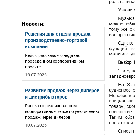
роль начина
Угадай
Музыка 
Новости:
можно набл
тому же ок
Решения для отдела продаж
изощренных 
производственно-торговой
Однако
компании
функций, ч
магазина, у
Кейс с рассказом о недавно
проведенном корпоративном
Выбор. 
проекте.
"Ни одн
16.07.2026
западноевро
На Зап
аудиопростр
Развитие продаж через дилеров
Монобрендо
и дистрибьюторов
специально
Рассказ о реализованном
товары, ско
корпоративном кейсе по увеличению
освещение 
Таким обра
продаж через дилеров.
превосходит
10.07.2026
Описан