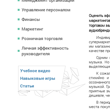
Менеджмент организации
Управление персоналом
Оценить эфф
Финансы
маркетингов
торговом за
Маркетинг
аудиобренди
Индивид
Розничная торговля
супермаркет
им магазин
Личная эффективность
качестве пр
руководителя
Одним 
музыка. Но
выделяющим
Учебное видео
К сожал
стихийно и
Навыковые игры
осознанног
Статьи
музыкой. Гр
приятные эм
дешевле, че
В перио
места покуп