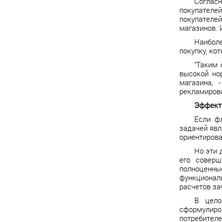
Соглас
покупателе
покупателе
магазинов. 
Наибол
покупку, ко
"Таким
высокой но
магазина, 
рекламиров
Эффект
Если ф
задачей явл
ориентирова
Но эти 
его соверш
полноценн
функционал
расчетов за
В цело
сформулиро
потребителе