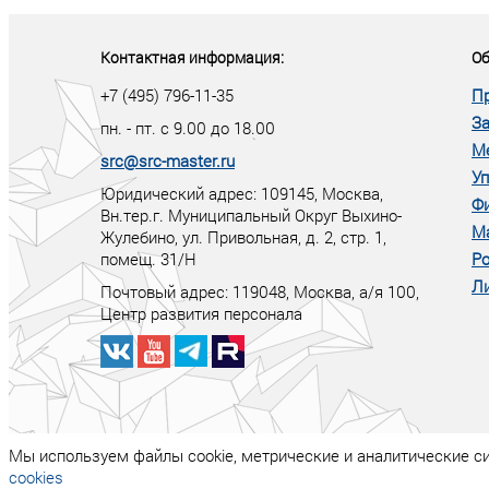
тот правит миро
Контактная информация:
Об
+7 (495) 796-11-35
П
За
пн. - пт. с 9.00 до 18.00
М
src@src-master.ru
Уп
Юридический адрес: 109145, Москва,
Ф
Вн.тер.г. Муниципальный Округ Выхино-
М
Жулебино, ул. Привольная, д. 2, стр. 1,
помещ. 31/Н
Ро
Ли
Почтовый адрес:
119048
,
Москва
, а/я
100
,
Центр развития персонала
Мы используем файлы cookie, метрические и аналитические с
cookies