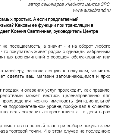
автор семинаров Учебного центра SRC,
www.audiobrand.ru
 самых простых. А если предлагаемый
музыка? Каковы ее функции при трансляции в
дает Ксения Светличная, руководитель Центра
на посещаемость, а значит - и на оборот любого
у, что покупатель живет рядом с однажды избранным
риятных воспоминаний о хорошем обслуживании или
 атмосферу, располагающую к покупкам, является
ожет сделать ваш магазин запоминающимся и ярко
продаж и оказания услуг происходит, как правило,
средствами может вестись целенаправленно для
е произведения можно именовать функциональной
 на подсознательном уровне, пробуждая в клиентах
о, ведь сохранить старого клиента - в десять раз
ортиментов на первый план при выборе покупателем
аза торговой точки. И в этом случае не последнюю