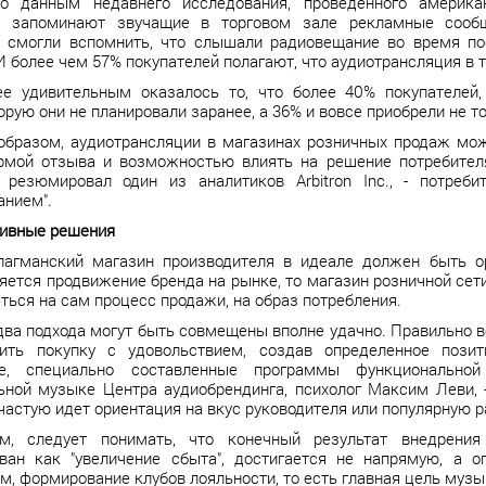
но данным недавнего исследования, проведенного американ
й запоминают звучащие в торговом зале рекламные сооб
й смогли вспомнить, что слышали радиовещание во время п
И более чем 57% покупателей полагают, что аудиотрансляция в 
ее удивительным оказалось то, что более 40% покупателей
торую они не планировали заранее, а 36% и вовсе приобрели не т
 образом, аудиотрансляции в магазинах розничных продаж м
рмой отзыва и возможностью влиять на решение потребител
- резюмировал один из аналитиков Arbitron Inc., - потре
анием".
ивные решения
лагманский магазин производителя в идеале должен быть ор
яется продвижение бренда на рынке, то магазин розничной сет
ться на сам процесс продажи, на образ потребления.
два подхода могут быть совмещены вполне удачно. Правильно в
ить покупку с удовольствием, создав определенное позит
ые, специально составленные программы функционально
ьной музыке Центра аудиобрендинга, психолог Максим Леви, 
частую идет ориентация на вкус руководителя или популярную 
м, следует понимать, что конечный результат внедрени
ван как "увеличение сбыта", достигается не напрямую, а 
м, формирование клубов лояльности, то есть главная цель муз