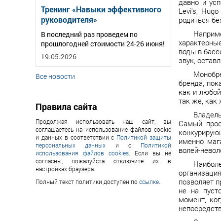
давно и усп
Тренинг «Навыки эффективного
Levi's, Hu
руководителя»
родиться бе
Наприме
В последний раз проведем по
характерные
прошлогодней стоимости 24-26 июня!
воды в басс
19.05.2026
звук, остав
Монобре
Все новости
бренда, пок
как и любой
так же, как
Правила сайта
Владел
Продолжая использовать наш сайт, вы
Самый прос
соглашаетесь на использование файлов cookie
конкурирующ
и данных в соответствии с
Политикой защиты
именно маг
персональных данных
и с
Политикой
волей-невол
использования файлов cookies
. Если вы не
согласны, пожалуйста отключите их в
Наиболе
настройках браузера.
организаци
позволяет п
Полный текст политики доступен по
ссылке
.
не на пуст
момент, ко
непосредств