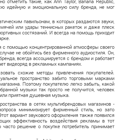
отметить такие, как Ann Taylor, Banana Republic,
всю идейную и эмоциональную силу бренда, не мог
атическим павильонам, в которых раздаются звуки,
х мячей или удары теннисных ракеток и даже плеск
портивных состязаний. И всегда на помощь приходит
арке.
я с помощью концентрированной атмосферы своего
лучае не обойтись без фирменного аудиостиля. Он,
бренда, всегда ассоциируется с брендом и работает
ает видеоряд в рекламных кампаниях.
зовать схожие методы привлечения покупателей.
зуальное пространство забито торговыми марками
магазина. Поэтому покупателю легко забыть, какой
бранной музыки так просто не получится, человек
 или приятная душевная музыка.
ространства в сетях мультибрендовых магазинов -
вопроса минимизирует фирменный стиль, но зато
Этот вариант звукового оформления также появился
ающих эффективность воздействия рекламы в тот
о часто решение о покупке потребитель принимает