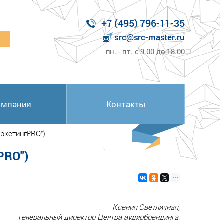
+7 (495) 796-11-35
src@src-master.ru
к
пн. - пт. с 9.00 до 18.00
омпании
Контакты
аркетингPRO")
PRO")
Ксения Светличная,
генеральный директор Центра аудиобрендинга,