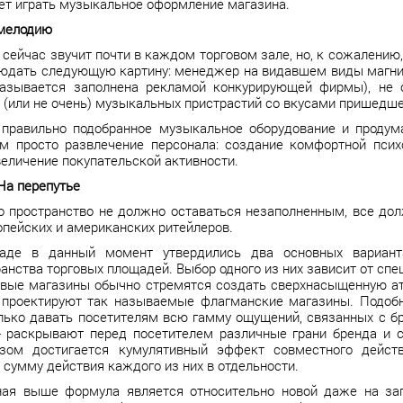
ет играть музыкальное оформление магазина.
 мелодию
сейчас звучит почти в каждом торговом зале, но, к сожалению,
юдать следующую картину: менеджер на видавшем виды магнит
азывается заполнена рекламой конкурирующей фирмы), не 
(или не очень) музыкальных пристрастий со вкусами пришедшег
 правильно подобранное музыкальное оборудование и продум
ем просто развлечение персонала: создание комфортной псих
величение покупательской активности.
На перепутье
о пространство не должно оставаться незаполненным, все дол
пейских и американских ритейлеров.
аде в данный момент утвердились два основных варианта
анства торговых площадей. Выбор одного из них зависит от сп
вые магазины обычно стремятся создать сверхнасыщенную ат
 проектируют так называемые флагманские магазины. Подоб
лько давать посетителям всю гамму ощущений, связанных с бр
- раскрывают перед посетителем различные грани бренда и с
зом достигается кумулятивный эффект совместного действ
 сумму действия каждого из них в отдельности.
ная выше формула является относительно новой даже на за