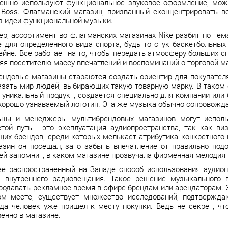
ешно используют функциональное звуковое оформление, можно 
go Boss. Флагманский магазин, призванный сконцентрировать 
з идеи функциональной музыки.
р, ассортимент во флагманских магазинах Nike разбит по тем
 для определенного вида спорта, будь то стук баскетбольны
ейне. Все работает на то, чтобы передать атмосферу больших с
ляя посетителю массу впечатлений и воспоминаний о торговой м
ндовые магазины стараются создать ориентир для покупател
азать мир людей, выбирающих такую товарную марку. В таком с
 уникальный продукт, создается специально для компании или 
 хорошо узнаваемый логотип. Эта же музыка обычно сопровожд
ьцы и менеджеры мультибрендовых магазинов могут исполь
той путь - это эксплуатация аудиопространства, так как ви
их брендов, среди которых мелькает атрибутика конкретного 
азин он посещал, зато забыть впечатление от правильно подо
ей запомнит, в каком магазине прозвучала фирменная мелодия
е распространенный на Западе способ использования аудиоп
я внутреннего радиовещания. Такое решение музыкального 
родавать рекламное время в эфире брендам или арендаторам. 
ом месте, существует множество исследований, подтвержд
гда человек уже пришел к месту покупки. Ведь не секрет, чт
енно в магазине.