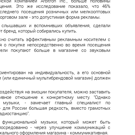
ской компанией Arbitron Inc., больше половины
щения. Это же исследование показало, что 46%
оследнего посещения розничных или мелкооптовых
торговом зале - это допустимая форма рекламы.
, слышавших и вспомнивших объявления, сделали
от бренд, который собирались купить.
ожно считать эффективным рекламным носителем с
я о покупке непосредственно во время посещения
бители покупают больше в магазине со звуковым
иентирован на индивидуальность, а его основной
и (или единичный мультибрендовой магазин) должен
оздействуя на эмоции покупателя, можно заставить
ивное отношение к конкретному месту. "Однако
й музыки, - замечает главный специалист по
- для России большая редкость, вместо грамотных
радиостанцию".
я функциональной музыки, который может быть
опосредованно - через улучшение коммуникаций с
ыкального оформления магазина - коммуникативная.