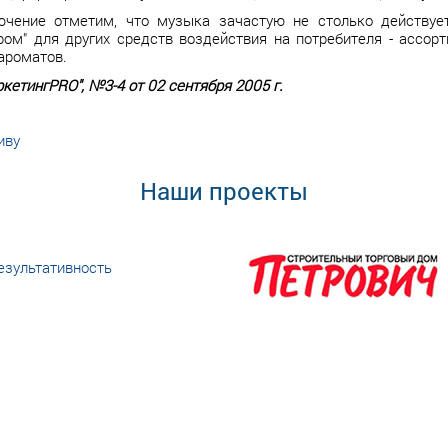
ючение отметим, что музыка зачастую не столько действуе
ром" для других средств воздействия на потребителя - ассор
ароматов.
кетингPRO", №3-4 от 02 сентября 2005 г.
иву
Наши проекты
езультативность
еке человеческий ресурс,