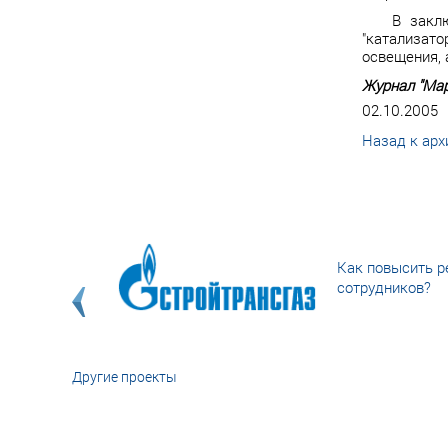
В закл
"катализато
освещения, 
Журнал "Мар
02.10.2005
Назад к арх
Как повысить р
сотрудников?
Другие проекты
«У кого в XXI в