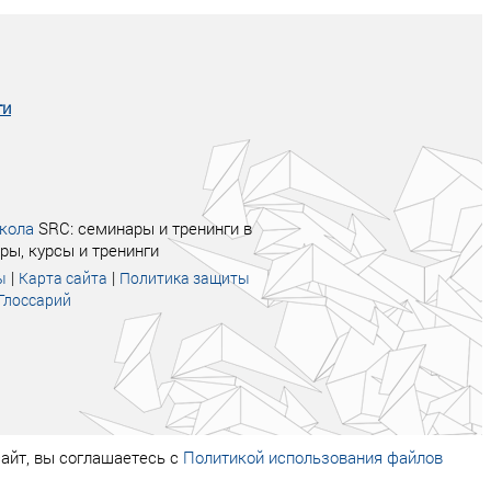
после тренинга продажи в компании
увеличились в 2 раза.
ги
кола
SRC: семинары и тренинги в
ры, курсы и тренинги
|
|
ы
Карта сайта
Политика защиты
Глоссарий
айт, вы соглашаетесь с
Политикой использования файлов