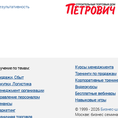
езультативность
еке человеческий ресурс,
м...»
Курсы менеджмента
учение по темам:
Тренинги по продажам
родажи, Сбыт
Корпоративные тренин
купки, Логистика
Видеокурсы
енеджмент организации
Бесплатные вебинары
равление персоналом
Навыковые игры
инансы
© 1999 - 2026
Бизнес-ш
аркетинг
Москве: бизнес семина
зничная торговля