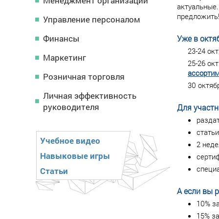
Менеджмент организации
актуальные
предложить
Управление персоналом
Финансы
Уже в октя
23-24 ок
Маркетинг
25-26 ок
ассорти
Розничная торговля
30 октяб
Личная эффективность
руководителя
Для участн
раздат
статьи
Учебное видео
2 неде
Навыковые игры
серти
специ
Статьи
А если вы 
10% за
15% за