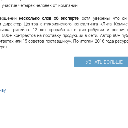
 участие четырех человек от компании.
вершении
несколько слов об эксперте
, хотя уверены, что о
й директор Центра антикризисного консалтинга «Лига Комме
рынка ритейла. 12 лет проработал в дистрибуции и рознич
1500+ контрактов на поставку продукции в сети. Автор 80+ пу
ответах или 15 советов поставщику». По итогам 2016 года ресур
ера».
УЗНАТЬ БОЛЬШЕ
иву