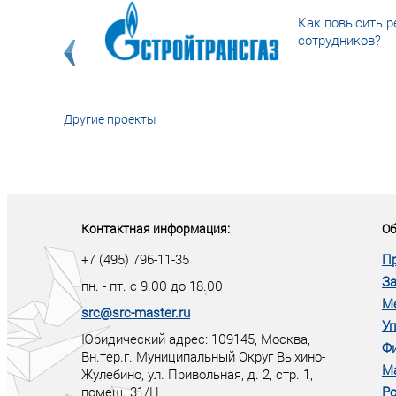
Как повысить р
сотрудников?
Другие проекты
«У кого в XXI в
тот правит миро
Контактная информация:
Об
+7 (495) 796-11-35
П
За
пн. - пт. с 9.00 до 18.00
М
src@src-master.ru
Уп
Юридический адрес: 109145, Москва,
Ф
Вн.тер.г. Муниципальный Округ Выхино-
М
Жулебино, ул. Привольная, д. 2, стр. 1,
помещ. 31/Н
Ро