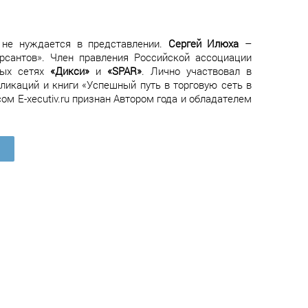
н не нуждается в представлении.
Сергей Илюха
–
рсантов». Член правления Российской ассоциации
ных сетях
«Дикси»
и
«SPAR»
. Лично участвовал в
бликаций и книги «Успешный путь в торговую сеть в
сом E-xecutiv.ru признан Автором года и обладателем