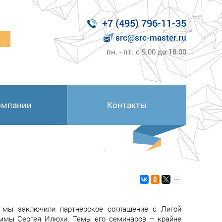
+7 (495) 796-11-35
src@src-master.ru
к
пн. - пт. с 9.00 до 18.00
омпании
Контакты
о мы заключили партнерское соглашение с Лигой
ммы Сергея Илюхи. Темы его семинаров – крайне