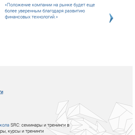
«Положение компании на рынке будет еще
более уверенным благодаря развитию
финансовых технологий.»
Совсем не сказочная история о том, как
после тренинга продажи в компании
увеличились в 2 раза.
ги
кола
SRC: семинары и тренинги в
ры, курсы и тренинги