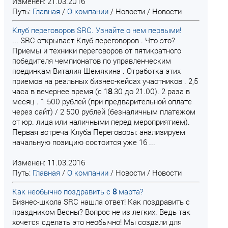
Изменен: 21.03.2016
Путь:
Главная
/
О компании
/
Новости
/
Новости
Клуб переговоров SRC. Узнайте о нем первыми!
... SRC открывает Клуб переговоров . Что это?
Приемы и техники переговоров от пятикратного
победителя чемпионатов по управленческим
поединкам Виталия Шемякина . Отработка этих
приемов на реальных бизнес-кейсах участников . 2,5
часа в вечернее время (с 1
8
.30 до 21.00). 2 раза в
месяц . 1 500 рублей (при предварительной оплате
через сайт) / 2 500 рублей (безналичным платежом
от юр. лица или наличными перед мероприятием).
Первая встреча Клуба Переговоры: анализируем
начальную позицию состоится уже 16 ...
Изменен: 11.03.2016
Путь:
Главная
/
О компании
/
Новости
/
Новости
Как необычно поздравить с
8
марта?
Бизнес-школа SRC нашла ответ! Как поздравить с
праздником Весны? Вопрос не из легких. Ведь так
хочется сделать это необычно! Мы создали для