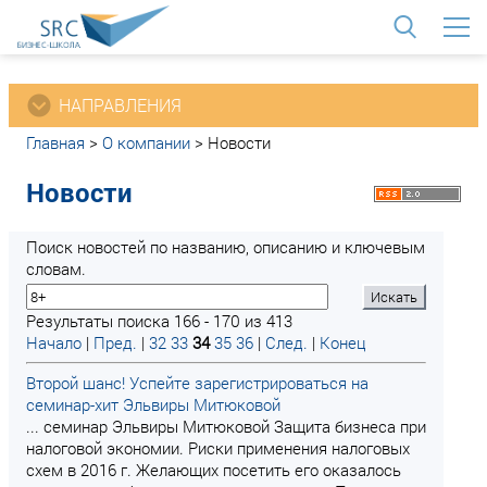
<
НАПРАВЛЕНИЯ
Главная
>
О компании
>
Новости
Новости
Поиск новостей по названию, описанию и ключевым
словам.
Результаты поиска 166 - 170 из 413
Начало
|
Пред.
|
32
33
34
35
36
|
След.
|
Конец
Второй шанс! Успейте зарегистрироваться на
семинар-хит Эльвиры Митюковой
... семинар Эльвиры Митюковой Защита бизнеса при
налоговой экономии. Риски применения налоговых
схем в 2016 г. Желающих посетить его оказалось