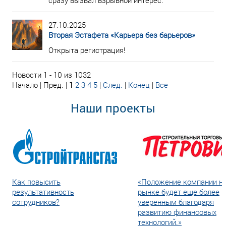
сразу вызвал взрывной интерес.
27.10.2025
Вторая Эстафета «Карьера без барьеров»
Открыта регистрация!
Новости 1 - 10 из 1032
Начало | Пред. |
1
2
3
4
5
|
След.
|
Конец
|
Все
Наши проекты
Как повысить
«Положение компании н
результативность
рынке будет еще более
сотрудников?
уверенным благодаря
развитию финансовых
технологий.»