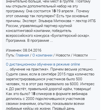
значительно больше, чем мест в группе. Поэтому
мы открыли дополнительный набор на эту
программу. Она состоится 1
8
-19 апреля . Почему
этот семинар так популярен? Есть три основные
причины. Эксперт. Эльвира Митюкова – лектор ИПБ
России, управляющий партнер крупной
консалтинговой компании, победитель
всероссийского конкурса «Бухгалтерский оскар».
Программа. В программе ...
Изменен: 08.04.2016
Путь:
Главная
/
О компании
/
Новости
/
Новости
О дистанционном обучении в режиме online
... обучение на практике». Причем весьма успешно.
Судите сами, если в сентябре 2015 года количество
зарегистрировавшихся участников было 500
человек, то в этот раз перевалило за 6000. Интерес
к ДО растёт, правильной дорогой идём, товарищи!
Как это было? 1
8
спикеров в формате вебинара
делились с 2000 подключившихся участников
своими знаниями, опытом, показывали всеми
любимые кейсы из жизни. Первый день