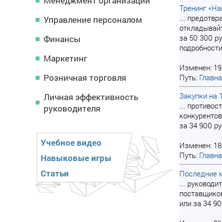
Менеджмент организации
Тренинг «На
... предотв
Управление персоналом
откладывайт
за 50 300 р
Финансы
подробности
Маркетинг
Изменен: 19
Розничная торговля
Путь:
Главн
Закупки на 
Личная эффективность
... противо
руководителя
конкурентов
за 34 900 р
Учебное видео
Изменен: 18
Путь:
Главн
Навыковые игры
Статьи
Последние м
... руковод
поставщиков
или за 34 9