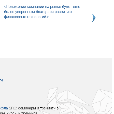
«Положение компании на рынке будет еще
более уверенным благодаря развитию
финансовых технологий.»
Совсем не сказочная история о том, как
после тренинга продажи в компании
увеличились в 2 раза.
ги
кола
SRC: семинары и тренинги в
ры, курсы и тренинги