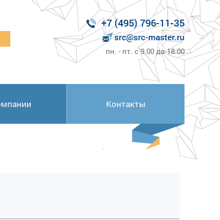
+7 (495) 796-11-35
src@src-master.ru
к
пн. - пт. с 9.00 до 18.00
омпании
Контакты