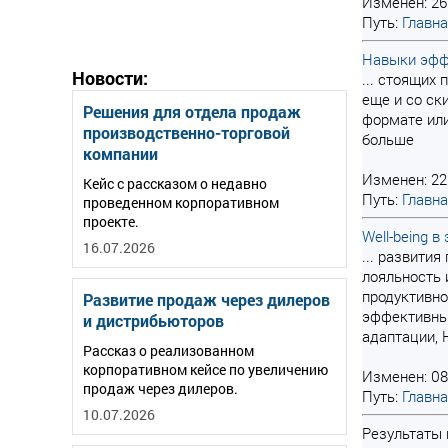
Изменен: 26
Путь:
Главн
Навыки эфф
Новости:
... стоящих
еще и со ск
Решения для отдела продаж
формате ил
производственно-торговой
больше
компании
Изменен: 22
Кейс с рассказом о недавно
Путь:
Главн
проведенном корпоративном
проекте.
Well-being 
16.07.2026
... развити
лояльность 
продуктивно
Развитие продаж через дилеров
эффективным
и дистрибьюторов
адаптации, 
Рассказ о реализованном
корпоративном кейсе по увеличению
Изменен: 08
продаж через дилеров.
Путь:
Главн
10.07.2026
Результаты п