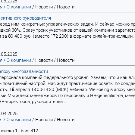
.08.2025
ая
/
О компании
/
Новости
/
Новости
ективного руководителя
 перед ним конкретных управленческих задач. И сейчас можно пр
идкой 30%. Сразу троих участников от вашей компании зарегистр
и за
8
0 400 руб. (вместо 172 200) в формате онлайн-трансляции
.05.2025
ая
/
О компании
/
Новости
/
Новости
в эпоху многозадачности
я персонала компаний федерального уровня. Узнаем, что и как вл
и позитивный настрой. Нас ждут практические советы по созда
сть. 1
8
апреля 13:00-14:30 (МСК) Вебинар. Well-being в эпоху м
и Мы ждем: менеджеров по персоналу и HR-generalist-ов, мен
HR-директоров, руководителей ...
.04.2025
ая
/
О компании
/
Новости
/
Новости
оиска 1 - 5 из 412