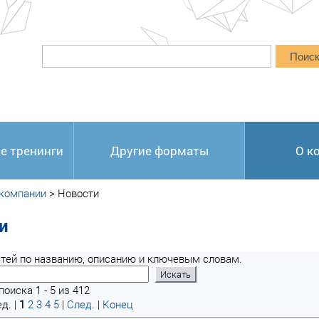
Поис
е тренинги
Другие форматы
О к
 компании
>
Новости
и
тей по названию, описанию и ключевым словам.
оиска 1 - 5 из 412
д. |
1
2
3
4
5
|
След.
|
Конец