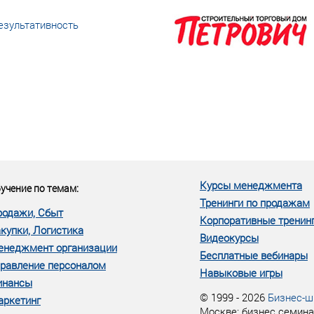
езультативность
еке человеческий ресурс,
м...»
Курсы менеджмента
учение по темам:
Тренинги по продажам
родажи, Сбыт
Корпоративные тренин
купки, Логистика
Видеокурсы
енеджмент организации
Бесплатные вебинары
равление персоналом
Навыковые игры
инансы
© 1999 - 2026
Бизнес-ш
аркетинг
Москве: бизнес семина