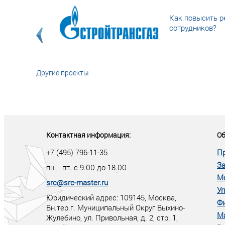
Как повысить р
сотрудников?
Другие проекты
«У кого в XXI в
тот правит миро
Контактная информация:
Об
+7 (495) 796-11-35
П
За
пн. - пт. с 9.00 до 18.00
М
src@src-master.ru
Уп
Юридический адрес: 109145, Москва,
Ф
Вн.тер.г. Муниципальный Округ Выхино-
М
Жулебино, ул. Привольная, д. 2, стр. 1,