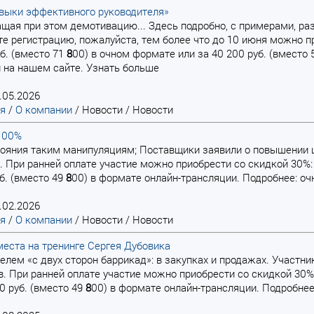
выки эффективного руководителя»
ращая при этом демотивацию... Здесь подробно, с примерами, ра
е регистрацию, пожалуйста, тем более что до 10 июня можно п
уб. (вместо 71
8
00) в очном формате или за 40 200 руб. (вместо
 на нашем сайте. Узнать больше
.05.2026
ая
/
О компании
/
Новости
/
Новости
100%
стояния таким манипуляциям; Поставщики заявили о повышении ц
. При ранней оплате участие можно приобрести со скидкой 30%: 
уб. (вместо 49
8
00) в формате онлайн-трансляции. Подробнее: очн
.02.2026
ая
/
О компании
/
Новости
/
Новости
еста на тренинге Сергея Дубовика
ителем «с двух сторон баррикад»: в закупках и продажах. Участ
. При ранней оплате участие можно приобрести со скидкой 30%:
00 руб. (вместо 49
8
00) в формате онлайн-трансляции. Подробнее: