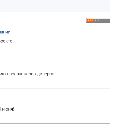
пании
оекте.
ию продаж через дилеров.
6 июня!