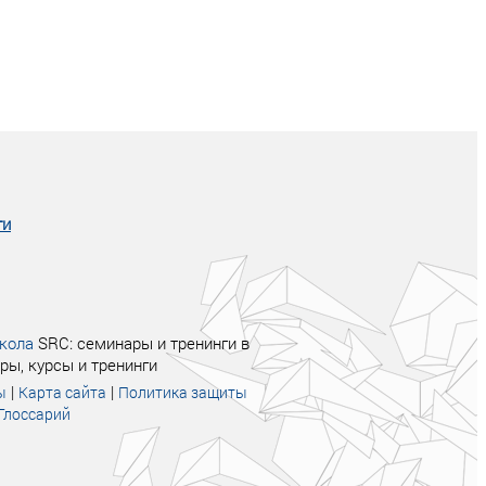
Совсем не сказочная история о том, как
после тренинга продажи в компании
увеличились в 2 раза.
ги
кола
SRC: семинары и тренинги в
ры, курсы и тренинги
|
|
ы
Карта сайта
Политика защиты
Глоссарий