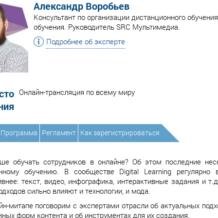
Александр Воробьев
Консультант по организации дистанционного обучения
обучения. Руководитель SRC Мультимедиа.
Подробнее об эксперте
сто
Онлайн-трансляция по всему миру
ния
Программа
Регламент
Как зарегистрироваться
ше обучать сотрудников в онлайне? Об этом последние нес
нному обучению. В сообществе Digital Learning регулярно
внее: текст, видео, инфографика, интерактивные задания и т
одходов сильно влияют и технологии, и мода.
йн-митапе поговорим с экспертами отрасли об актуальных под
 иных форм контента и об инструментах для их создания.