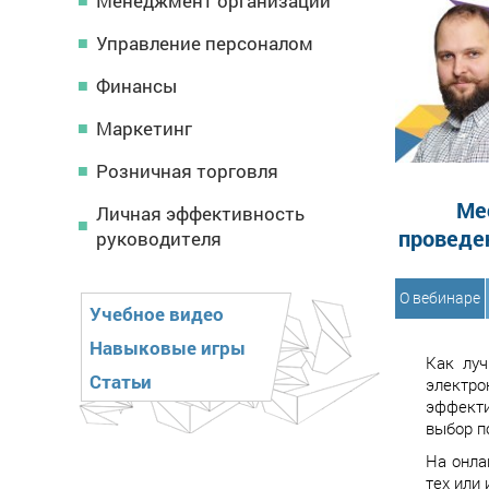
Менеджмент организации
Управление персоналом
Финансы
Маркетинг
Розничная торговля
Ме
Личная эффективность
проведе
руководителя
О вебинаре
Учебное видео
Навыковые игры
Как луч
Статьи
электро
эффекти
выбор п
На онла
тех или