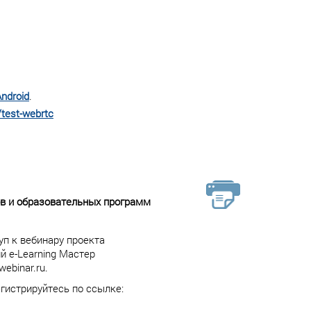
ndroid
.
/test-webrtc
в и образовательных программ
уп к вебинару проекта
 e-Learning Мастер
ebinar.ru.
егистрируйтесь по ссылке: