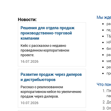
Мы жде
Новости:
ра
Решения для отдела продаж
пе
производственно-торговой
T&
компании
HR
Кейс с рассказом о недавно
би
проведенном корпоративном
ра
проекте.
ме
16.07.2026
ре
пр
Развитие продаж через дилеров
и дистрибьюторов
Что пон
Рассказ о реализованном
ПК
корпоративном кейсе по увеличению
па
продаж через дилеров.
До
10.07.2026
Оп