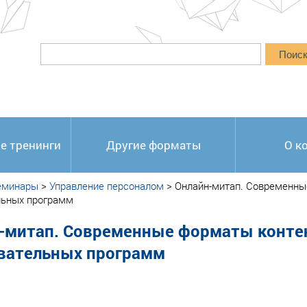
Поис
е тренинги
Другие форматы
О к
еминары
>
Управление персоналом
>
Онлайн-митап. Современны
льных программ
-митап. Современные форматы контен
вательных программ