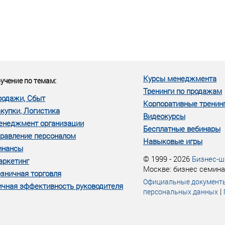
еке человеческий ресурс,
м...»
Курсы менеджмента
учение по темам:
Тренинги по продажам
родажи, Сбыт
Корпоративные тренин
купки, Логистика
Видеокурсы
енеджмент организации
Бесплатные вебинары
равление персоналом
Навыковые игры
инансы
© 1999 - 2026
Бизнес-ш
аркетинг
Москве: бизнес семина
зничная торговля
Официальные документ
чная эффективность руководителя
|
персональных данных