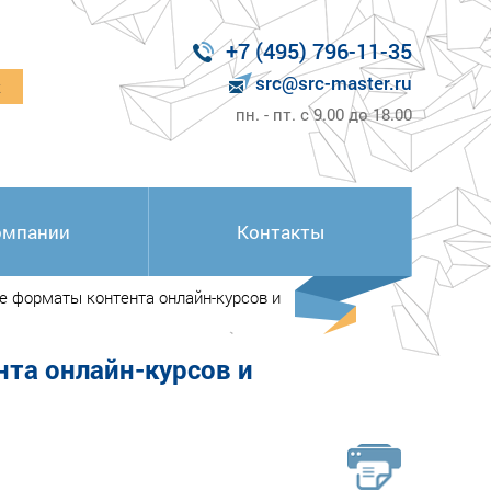
+7 (495) 796-11-35
src@src-master.ru
к
пн. - пт. с 9.00 до 18.00
омпании
Контакты
е форматы контента онлайн-курсов и
та онлайн-курсов и