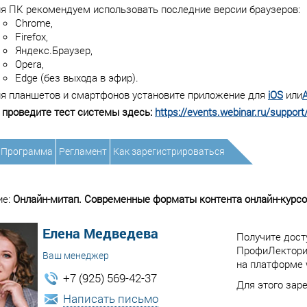
я ПК рекомендуем использовать последние версии браузеров:
Chrome,
Firefox,
Яндекс.Браузер,
Opera,
Edge (без выхода в эфир).
я планшетов и смартфонов установите приложение для
iOS
или
A
 проведите тест системы здесь:
https://events.webinar.ru/support
Программа
Регламент
Как зарегистрироваться
ие:
Онлайн-митап. Современные форматы контента онлайн-курсо
Елена Медведева
Получите дост
ПрофиЛекторий
Ваш менеджер
на платформе w
+7 (925) 569-42-37
Для этого зар
Написать письмо