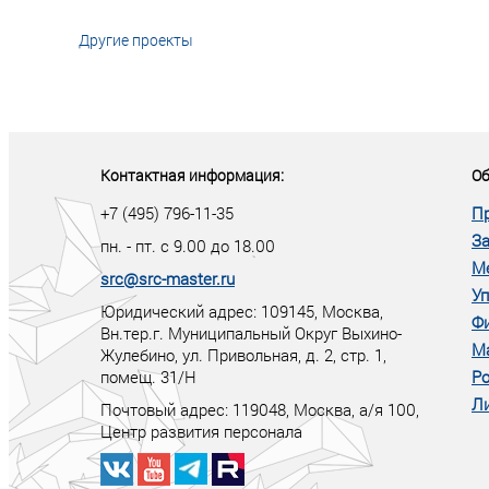
Другие проекты
«У кого в XXI в
тот правит миро
Контактная информация:
Об
+7 (495) 796-11-35
П
За
пн. - пт. с 9.00 до 18.00
М
src@src-master.ru
Уп
Юридический адрес: 109145, Москва,
Ф
Вн.тер.г. Муниципальный Округ Выхино-
М
Жулебино, ул. Привольная, д. 2, стр. 1,
помещ. 31/Н
Ро
Ли
Почтовый адрес:
119048
,
Москва
, а/я
100
,
Центр развития персонала