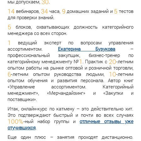
30
мы допускаем,
.
14
34
9
5
вебинаров,
часа,
домашних заданий и
тестов
для проверки знаний.
5
блоков, охватывающих должность категорийного
менеджера со всех сторон.
1
ведущий эксперт по вопросам управления
ассортиментом.
Екатерина Бузукова
–
профессиональный закупщик, бизнес-тренер по
1
20
категорийному менеджменту №
. Практик с
‑летним
опытом работы на рынке оптовой и розничной торговли,
6
10
‑летним опытом руководства людьми,
‑летним
опытом обучения и развития персонала. Автор книг
«Управление ассортиментом. Категорийный
менеджмент», «Мерчандайзинг» и «Закупки и
поставщики».
Итак, онлайн-курс по катмену – это действительно хит.
Это подтверждают быстрый и почти во всех случаях
100%
‑ный набор группы и
отличные отзывы уже
отучившихся
.
Еще один плюс – занятия проходят дистанционно.