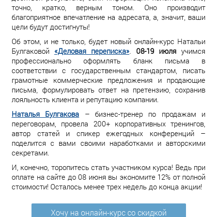
точно, кратко, верным тоном. Оно производит
благоприятное впечатление на адресата, а, значит, ваши
цели будут достигнуты!
Об этом, и не только, будет новый онлайн-курс Натальи
Булгаковой
«Деловая переписка»
.
08-19 июля
учимся
профессионально оформлять бланк письма в
соответствии с государственным стандартом, писать
грамотные коммерческие предложения и продающие
письма, формулировать ответ на претензию, сохранив
лояльность клиента и репутацию компании.
Наталья Булгакова
– бизнес-тренер по продажам и
переговорам, провела 200+ корпоративных тренингов,
автор статей и спикер ежегодных конференций –
поделится с вами своими наработками и авторскими
секретами.
И, конечно, торопитесь стать участником курса! Ведь при
оплате на сайте до 08 июня вы экономите 12% от полной
стоимости! Осталось менее трех недель до конца акции!
Хочу на онлайн-курс со скидкой