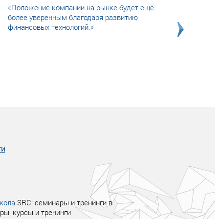
«Положение компании на рынке будет еще
более уверенным благодаря развитию
финансовых технологий.»
Совсем не сказочная история о том, как
после тренинга продажи в компании
увеличились в 2 раза.
ги
кола
SRC: семинары и тренинги в
ры, курсы и тренинги