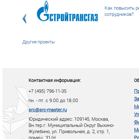
Как повысить р
сотрудников?
Другие проекты
«У кого в XXI в
тот правит миро
Контактная информация:
Об
+7 (495) 796-11-35
П
За
пн. - пт. с 9.00 до 18.00
М
src@src-master.ru
Уп
Юридический адрес: 109145, Москва,
Ф
Вн.тер.г. Муниципальный Округ Выхино-
М
Жулебино, ул. Привольная, д. 2, стр. 1,
помещ. 31/Н
Ро