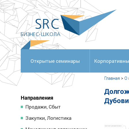
<
Открытые семинары
Корпоративны
Главная
>
О
Долгож
Направления
Дубови
Продажи, Сбыт
Закупки, Логистика