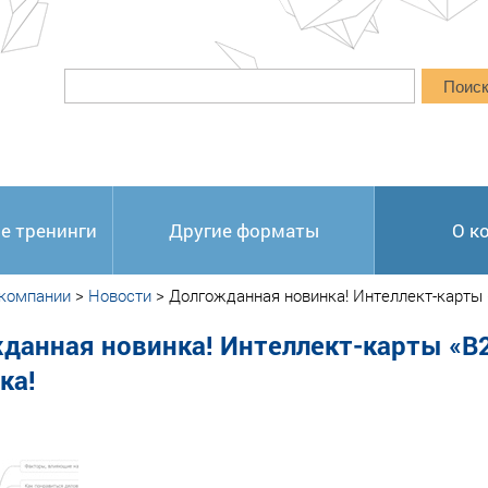
Поис
е тренинги
Другие форматы
О к
 компании
>
Новости
>
Долгожданная новинка! Интеллект-карты 
данная новинка! Интеллект-карты «B
ка!