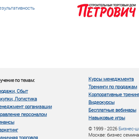
езультативность
еке человеческий ресурс,
м...»
Курсы менеджмента
учение по темам:
Тренинги по продажам
родажи, Сбыт
Корпоративные тренин
купки, Логистика
Видеокурсы
енеджмент организации
Бесплатные вебинары
равление персоналом
Навыковые игры
инансы
© 1999 - 2026
Бизнес-ш
аркетинг
Москве: бизнес семина
зничная торговля