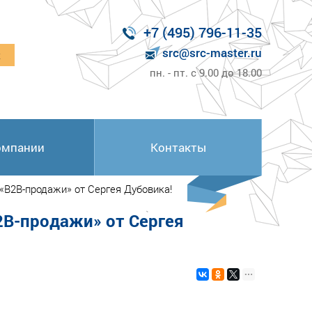
+7 (495) 796-11-35
src@src-master.ru
к
пн. - пт. с 9.00 до 18.00
омпании
Контакты
«B2B-продажи» от Сергея Дубовика!
2B-продажи» от Сергея