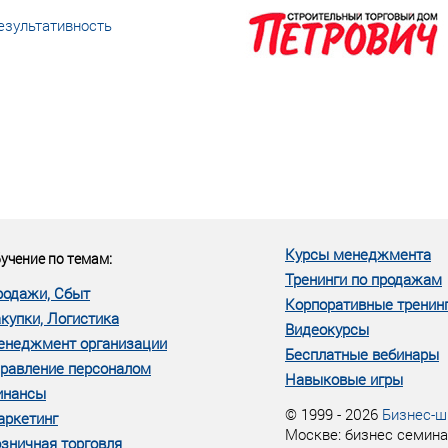
езультативность
еке человеческий ресурс,
м...»
Курсы менеджмента
учение по темам:
Тренинги по продажам
родажи, Сбыт
Корпоративные тренин
купки, Логистика
Видеокурсы
енеджмент организации
Бесплатные вебинары
равление персоналом
Навыковые игры
инансы
© 1999 - 2026
Бизнес-ш
аркетинг
Москве: бизнес семина
зничная торговля