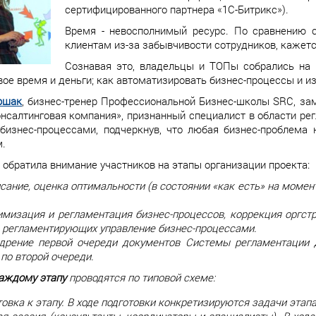
сертифицированного партнера «1С-Битрикс»).
Время - невосполнимый ресурс. По сравнению 
клиентам из-за забывчивости сотрудников, кажет
Сознавая это, владельцы и ТОПы собрались на м
вое время и деньги; как автоматизировать бизнес-процессы и и
ршак
, бизнес-тренер Профессиональной Бизнес-школы SRC, за
нсалтинговая компания», признанный специалист в области рег
 бизнес-процессами, подчеркнув, что любая бизнес-проблема 
м.
 обратила внимание участников на этапы организации проекта:
исание, оценка оптимальности (в состоянии «как есть» на моме
имизация и регламентация бизнес-процессов, коррекция оргст
 регламентирующих управление бизнес-процессами.
едрение первой очереди документов Системы регламентации д
 по второй очереди.
аждому этапу
проводятся по типовой схеме:
овка к этапу. В ходе подготовки конкретизируются задачи этап