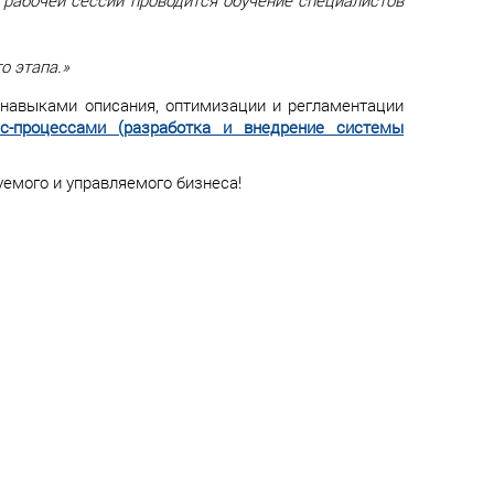
е рабочей сессии проводится обучение специалистов
о этапа.»
авыками описания, оптимизации и регламентации
с-процессами (разработка и внедрение системы
уемого и управляемого бизнеса!