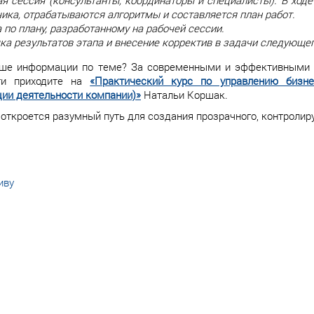
я сессия (консультанты, координаторы и специалисты). В ход
ика, отрабатываются алгоритмы и составляется план работ.
 по плану, разработанному на рабочей сессии.
а результатов этапа и внесение корректив в задачи следующег
ше информации по теме? За современными и эффективными н
ти приходите на
«Практический курс по управлению бизне
ии деятельности компании)»
Натальи Коршак.
откроется разумный путь для создания прозрачного, контролир
иву