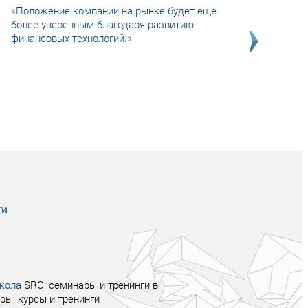
«Положение компании на рынке будет еще
более уверенным благодаря развитию
финансовых технологий.»
Совсем не сказочная история о том, как
после тренинга продажи в компании
увеличились в 2 раза.
ги
кола
SRC: семинары и тренинги в
ры, курсы и тренинги