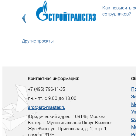
Как повысить р
сотрудников?
Другие проекты
«У кого в XXI в
тот правит миро
Контактная информация:
Об
+7 (495) 796-11-35
П
За
пн. - пт. с 9.00 до 18.00
М
src@src-master.ru
Уп
Юридический адрес: 109145, Москва,
Ф
Вн.тер.г. Муниципальный Округ Выхино-
М
Жулебино, ул. Привольная, д. 2, стр. 1,
помещ. 31/Н
Ро