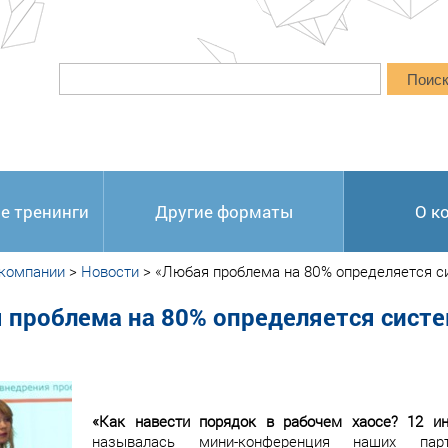
Поис
е тренинги
Другие форматы
О к
 компании
>
Новости
>
«Любая проблема на 80% определяется си
 проблема на 80% определяется систе
«Как навести порядок в рабочем хаосе? 12 ин
называлась мини-конференция наших пар