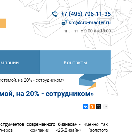
+7 (495) 796-11-35
src@src-master.ru
к
пн. - пт. с 9.00 до 18.00
омпании
Контакты
стемой, на 20% - сотрудником»
мой, на 20% - сотрудником»
струментов современного бизнеса»
- именно так
тнеров – компании «2Б-Дизайн» (золотого