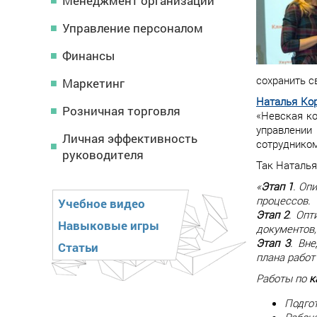
Менеджмент организации
Управление персоналом
Финансы
сохранить с
Маркетинг
Наталья Ко
Розничная торговля
«Невская ко
управлении
Личная эффективность
сотруднико
руководителя
Так Наталья
«
Этап 1
. Оп
процессов.
Учебное видео
Этап 2
. Опт
Навыковые игры
документов,
Этап 3
. Вн
Статьи
плана работ
Работы по
к
Подгот