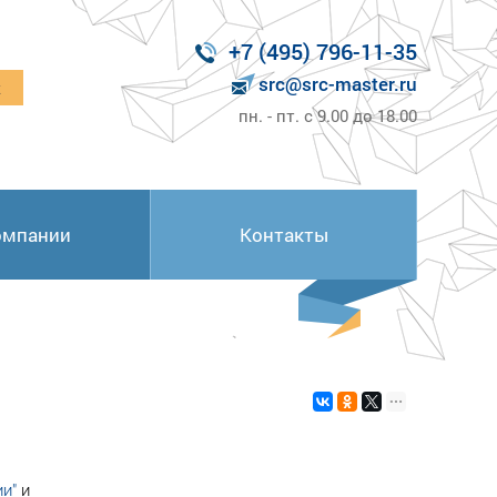
+7 (495) 796-11-35
src@src-master.ru
к
пн. - пт. с 9.00 до 18.00
омпании
Контакты
и"
и