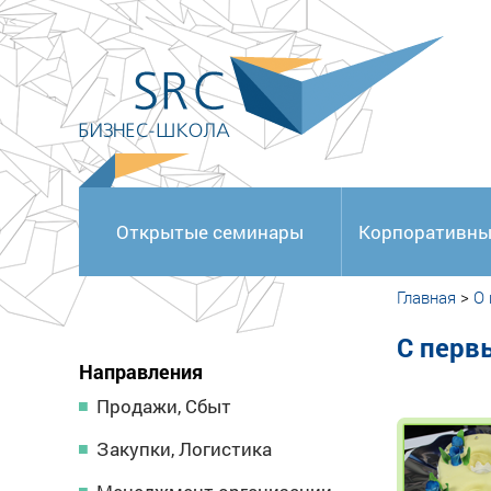
<
Открытые семинары
Корпоративны
Главная
>
О
C перв
Направления
Продажи, Сбыт
Закупки, Логистика