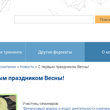
Поис
е тренинги
Другие форматы
О к
 компании
>
Новости
>
C первым праздником Весны!
ым праздником Весны!
Участниц семинаров
"Финансовый анализ и аудит деятельности компани