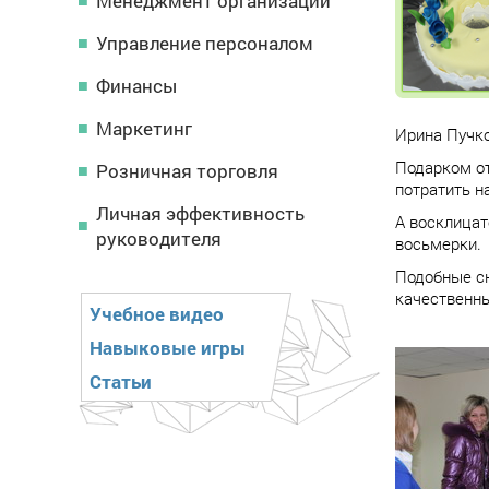
Менеджмент организации
Управление персоналом
Финансы
Маркетинг
Ирина Пучко
Подарком от
Розничная торговля
потратить н
Личная эффективность
А восклицат
руководителя
восьмерки.
Подобные сю
качественн
Учебное видео
Навыковые игры
Статьи