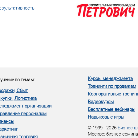
езультативность
еке человеческий ресурс,
м...»
Курсы менеджмента
учение по темам:
Тренинги по продажам
родажи, Сбыт
Корпоративные тренин
купки, Логистика
Видеокурсы
енеджмент организации
Бесплатные вебинары
равление персоналом
Навыковые игры
инансы
© 1999 - 2026
Бизнес-ш
аркетинг
Москве: бизнес семина
зничная торговля