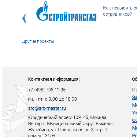
Как повысить р
сотрудников?
Другие проекты
«У кого в XXI в
тот правит миро
Контактная информация:
Об
+7 (495) 796-11-35
П
За
пн. - пт. с 9.00 до 18.00
М
src@src-master.ru
Уп
Юридический адрес: 109145, Москва,
Ф
Вн.тер.г. Муниципальный Округ Выхино-
М
Жулебино, ул. Привольная, д. 2, стр. 1,
помещ. 31/Н
Ро