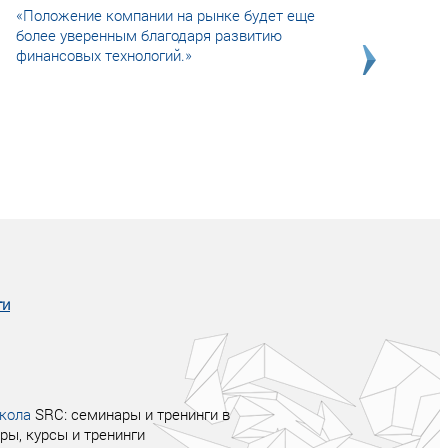
«Положение компании на рынке будет еще
более уверенным благодаря развитию
финансовых технологий.»
Совсем не сказочная история о том, как
после тренинга продажи в компании
увеличились в 2 раза.
ги
кола
SRC: семинары и тренинги в
ры, курсы и тренинги