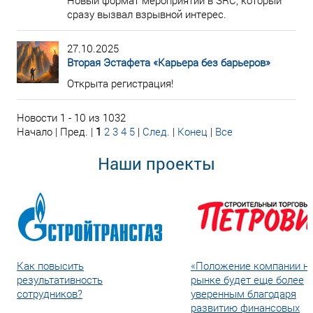
Новый формат мероприятий в SRC, который
сразу вызвал взрывной интерес.
27.10.2025
Вторая Эстафета «Карьера без барьеров»
Открыта регистрация!
Новости 1 - 10 из 1032
Начало | Пред. |
1
2
3
4
5
|
След.
|
Конец
|
Все
Наши проекты
Как повысить
«Положение компании н
результативность
рынке будет еще более
сотрудников?
уверенным благодаря
развитию финансовых