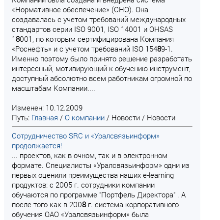
«Нормативное обеспечение» (СНО). Она
создавалась с учетом требований международных
стандартов серии ISO 9001, ISO 14001 и OHSAS
1
8
001, по которым сертифицирована Компания
«Роснефть» и с учетом требований ISO 154
8
9-1.
Именно поэтому было принято решение разработать
интересный, мотивирующий к обучению инструмент,
доступный абсолютно всем работникам огромной по
масштабам Компании....
Изменен: 10.12.2009
Путь:
Главная
/
О компании
/
Новости
/
Новости
Сотрудничество SRC и «Уралсвязьинформ»
продолжается!
... проектов, как в очном, так и в электронном
формате. Специалисты «Уралсвязьинформ» одни из
первых оценили преимущества наших e-learning
продуктов: с 2005 г. сотрудники компании
обучаются по программе "Портфель Директора" . А
после того как в 200
8
г. система корпоративного
обучения ОАО «Уралсвязьинформ» была