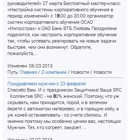
руководителей» 27 марта Бесплатный мастер-класс:
«Настройка системы корпоративного обучения в
период изменений» с 1
8
:00 до 20:00 организатор
систем корпоративного обучения ОСАО
«Ингосстрах» и ОАО Банк ВТБ Любовь Гвоздилина
поделится, как настроить корпоративное обучение
так, чтобы успевать реагировать на новые задачи
быстрее, чем они возникнут. Обратите,
пожалуйста,...
Изменен: 06.03.2013
Путь:
Главная
/
О компании
/
Новости
/
Новости
Поздравляем мужчин с 23 февраля!
Спасибо Вам. И с праздником Защитника! Ваша SRC
Коллектив SRC - на
8
0% женский. Поэтому, что уж
скрывать, нам приходится, порой, и в зеленом
берете с автоматом наперевес, и в горящую избу, а
уж коней останавливать - со счета сбились. И
именно поэтому мы особенно ценим вас, настоящих
Мужчин. Тех, кто согреет, закроет ...
Изменен: 22.02.2013