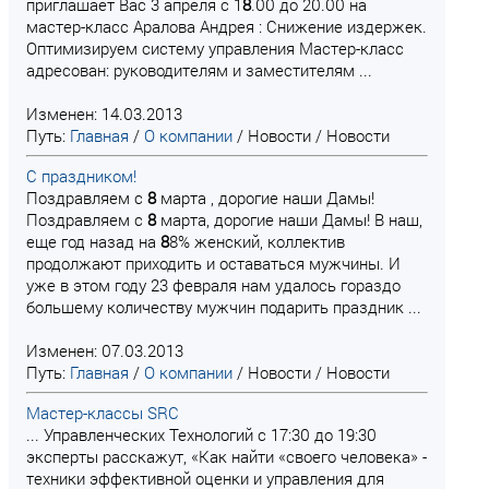
приглашает Вас 3 апреля с 1
8
.00 до 20.00 на
мастер-класс Аралова Андрея : Снижение издержек.
Оптимизируем систему управления Мастер-класс
адресован: руководителям и заместителям ...
Изменен: 14.03.2013
Путь:
Главная
/
О компании
/
Новости
/
Новости
С праздником!
Поздравляем с
8
марта , дорогие наши Дамы!
Поздравляем с
8
марта, дорогие наши Дамы! В наш,
еще год назад на
8
8% женский, коллектив
продолжают приходить и оставаться мужчины. И
уже в этом году 23 февраля нам удалось гораздо
большему количеству мужчин подарить праздник ...
Изменен: 07.03.2013
Путь:
Главная
/
О компании
/
Новости
/
Новости
Мастер-классы SRC
... Управленческих Технологий с 17:30 до 19:30
эксперты расскажут, «Как найти «своего человека» -
техники эффективной оценки и управления для